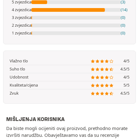
5 zvjezdica
(3)
4 zvjezdica
(14)
3 zvjezdica
(0)
2 zvjezdica
(0)
1 zvjezdica
(0)
Vlažno tlo
4/5
Suho tlo
4.5/5
Udobnost
4/5
Kvaliteta/cijena
5/5
Zvuk
4.5/5
MIŠLJENJA KORISNIKA
Da biste mogli ocijeniti ovaj proizvod, prethodno morate
izvršiti narudžbu. Obavještavamo vas da su recenzije