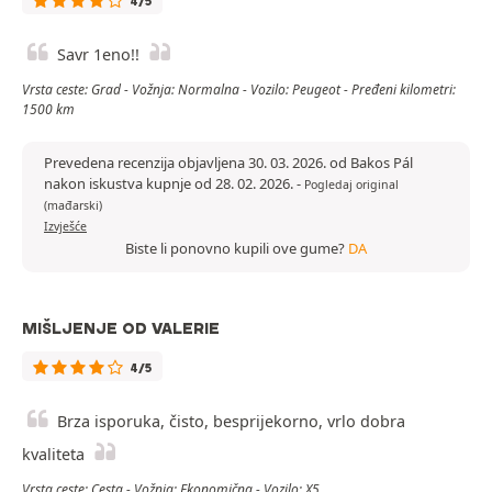
4/5
Savr 1eno!!
Vrsta ceste: Grad - Vožnja: Normalna - Vozilo: Peugeot - Pređeni kilometri:
1500 km
Prevedena recenzija objavljena 30. 03. 2026. od Bakos Pál
nakon iskustva kupnje od 28. 02. 2026.
-
Pogledaj original
(mađarski)
Izvješće
Biste li ponovno kupili ove gume?
DA
MIŠLJENJE OD VALERIE
4/5
Brza isporuka, čisto, besprijekorno, vrlo dobra
kvaliteta
Vrsta ceste: Cesta - Vožnja: Ekonomična - Vozilo: X5