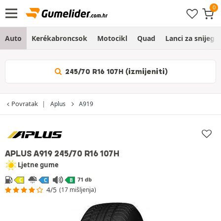
Auto
Kerékabroncsok
Motocikl
Quad
Lanci za snijeg
245/70 R16 107H (izmijeniti)
Povratak
Aplus
A919
APLUS A919
245/70 R16 107H
Ljetne gume
71 db
C
C
B
4/5
(17 mišljenja)