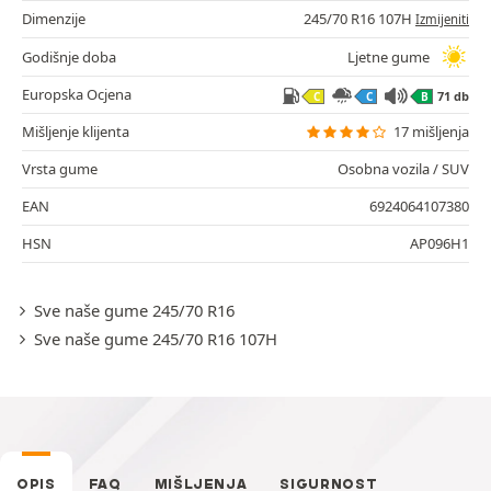
Dimenzije
245/70 R16 107H
Izmijeniti
Godišnje doba
Ljetne gume
Europska Ocjena
71 db
C
C
B
Mišljenje klijenta
17 mišljenja
Vrsta gume
Osobna vozila / SUV
EAN
6924064107380
HSN
AP096H1
Sve naše gume 245/70 R16
Sve naše gume 245/70 R16 107H
OPIS
FAQ
MIŠLJENJA
SIGURNOST