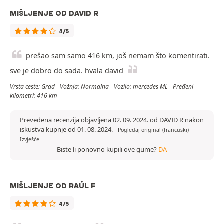
MIŠLJENJE OD DAVID R
4/5
prešao sam samo 416 km, još nemam što komentirati.
sve je dobro do sada. hvala david
Vrsta ceste: Grad - Vožnja: Normalna - Vozilo: mercedes ML - Pređeni
kilometri: 416 km
Prevedena recenzija objavljena 02. 09. 2024. od DAVID R nakon
iskustva kupnje od 01. 08. 2024.
-
Pogledaj original (francuski)
Izvješće
Biste li ponovno kupili ove gume?
DA
MIŠLJENJE OD RAÚL F
4/5