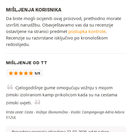
MIŠLJENJA KORISNIKA
Da biste mogli ocijeniti ovaj proizvod, prethodno morate
izvršiti narudžbu. Obavještavamo vas da su recenzije
ostavljene na stranici predmet
postupka kontrole
.
Recenzije su razvrstane isključivo po kronološkom
redoslijedu.
MIŠLJENJE OD TT
5/5
Cjelogodišnje gume omogućuju vožnju s mojom
zimski izoliranom kamp-prikolicom kada su na cestama
zimski uvjeti.
Vrsta ceste: Cesta - Vožnja: Ekonomična - Vozilo: Campingvogn Adria Adora
512UL
Prevedena recenzija objavljena 27. 07. 2026. od tt nakon