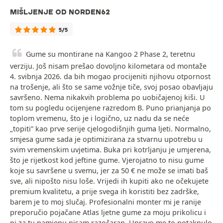
MIŠLJENJE OD NORDEN62
5/5
Gume su montirane na Kangoo 2 Phase 2, teretnu
verziju. Još nisam prešao dovoljno kilometara od montaže
4. svibnja 2026. da bih mogao procijeniti njihovu otpornost
na trošenje, ali što se same vožnje tiče, svoj posao obavljaju
savršeno. Nema nikakvih problema po uobičajenoj kiši. U
tom su pogledu ocijenjene razredom B. Puno prianjanja po
toplom vremenu, što je i logično, uz nadu da se neće
„topiti” kao prve serije cjelogodišnjih guma ljeti. Normalno,
smjesa gume sada je optimizirana za stvarnu upotrebu u
svim vremenskim uvjetima. Buka pri kotrljanju je umjerena,
što je rijetkost kod jeftine gume. Vjerojatno to nisu gume
koje su savršene u svemu, jer za 50 € ne može se imati baš
sve, ali nipošto nisu loše. Vrijedi ih kupiti ako ne očekujete
premium kvalitetu, a prije svega ih koristiti bez zadrške,
barem je to moj slučaj. Profesionalni monter mi je ranije
preporučio pojačane Atlas ljetne gume za moju prikolicu i
ni za tu namjenu nisam razočaran. Upravo me to potaknulo