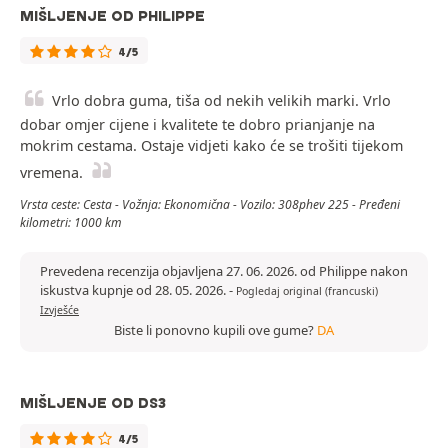
MIŠLJENJE OD PHILIPPE
4/5
Vrlo dobra guma, tiša od nekih velikih marki. Vrlo
dobar omjer cijene i kvalitete te dobro prianjanje na
mokrim cestama. Ostaje vidjeti kako će se trošiti tijekom
vremena.
Vrsta ceste: Cesta - Vožnja: Ekonomična - Vozilo: 308phev 225 - Pređeni
kilometri: 1000 km
Prevedena recenzija objavljena 27. 06. 2026. od Philippe nakon
iskustva kupnje od 28. 05. 2026.
-
Pogledaj original (francuski)
Izvješće
Biste li ponovno kupili ove gume?
DA
MIŠLJENJE OD DS3
4/5