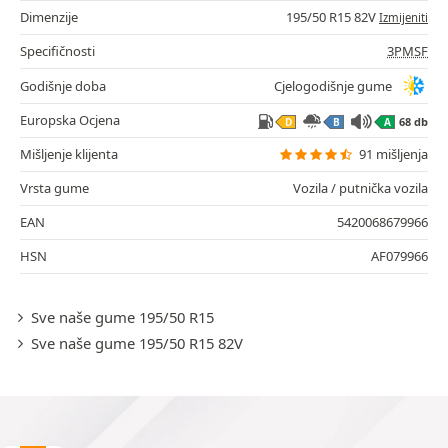
Dimenzije
195/50 R15 82V
Izmijeniti
Specifičnosti
3PMSF
Godišnje doba
Cjelogodišnje gume
Europska Ocjena
68 db
D
B
A
Mišljenje klijenta
91 mišljenja
Vrsta gume
Vozila / putnička vozila
EAN
5420068679966
HSN
AF079966
Sve naše gume 195/50 R15
Sve naše gume 195/50 R15 82V