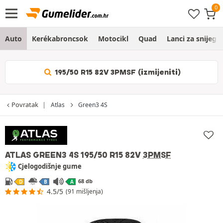
Auto
Kerékabroncsok
Motocikl
Quad
Lanci za snijeg
195/50 R15 82V 3PMSF (izmijeniti)
Povratak
Atlas
Green3 4S
ATLAS GREEN3 4S
195/50 R15 82V
3PMSF
Cjelogodišnje gume
68 db
D
B
A
4.5/5
(91 mišljenja)