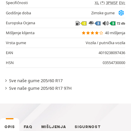
Specifičnosti
XL
(*)
3PMSF
EVc
Godišnje doba
Zimske gume
Europska Ocjena
72 db
C
B
B
Mišljenje klijenta
40 mišljenja
Vrsta gume
Vozila / putnička vozila
EAN
4019238097436
HSN
03554730000
Sve naše gume 205/60 R17
Sve naše gume 205/60 R17 97H
OPIS
FAQ
MIŠLJENJA
SIGURNOST