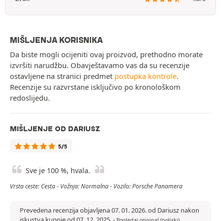
MIŠLJENJA KORISNIKA
Da biste mogli ocijeniti ovaj proizvod, prethodno morate
izvršiti narudžbu. Obavještavamo vas da su recenzije
ostavljene na stranici predmet
postupka kontrole
.
Recenzije su razvrstane isključivo po kronološkom
redoslijedu.
MIŠLJENJE OD DARIUSZ
5/5
Sve je 100 %, hvala.
Vrsta ceste: Cesta - Vožnja: Normalna - Vozilo: Porsche Panamera
Prevedena recenzija objavljena 07. 01. 2026. od Dariusz nakon
iskustva kupnje od 07. 12. 2025.
-
Pogledaj original (poljski)