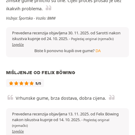
zimske gume prilično su tihe. Cijeli proces prošao je bez
ikakvih problema.
Vožnja: Športska - Vozilo: BMW
Prevedena recenzija objavljena 30. 11. 2025. od Sarotti nakon
iskustva kupnje od 24. 10. 2025.
-
Pogledaj original (njemački)
Izvješće
Biste li ponovno kupili ove gume?
DA
MIŠLJENJE OD FELIX BÖWING
5/5
Vrhunske gume, brza dostava, dobra cijena.
Prevedena recenzija objavljena 13. 11. 2025. od Felix Böwing
nakon iskustva kupnje od 14. 10. 2025.
-
Pogledaj original
(njemački)
Izvješće