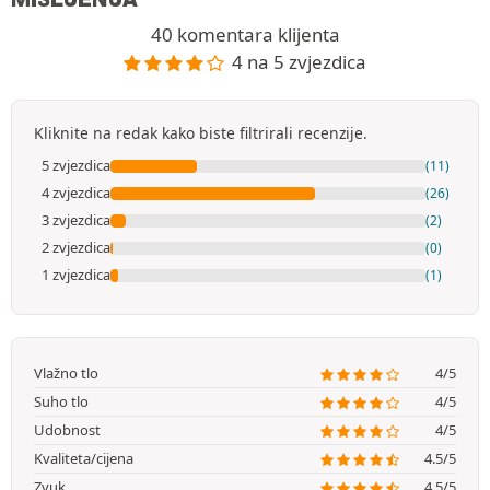
40 komentara klijenta
4 na 5 zvjezdica
Kliknite na redak kako biste filtrirali recenzije.
5 zvjezdica
(11)
4 zvjezdica
(26)
3 zvjezdica
(2)
2 zvjezdica
(0)
1 zvjezdica
(1)
Vlažno tlo
4/5
Suho tlo
4/5
Udobnost
4/5
Kvaliteta/cijena
4.5/5
Zvuk
4.5/5