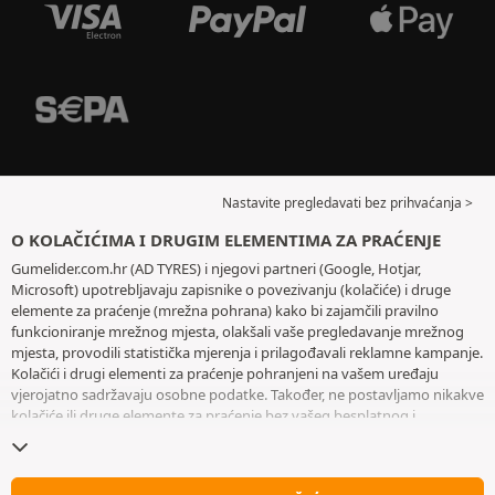
Nastavite pregledavati bez prihvaćanja >
O KOLAČIĆIMA I DRUGIM ELEMENTIMA ZA PRAĆENJE
Gumelider.com.hr (AD TYRES) i njegovi partneri (Google, Hotjar,
Microsoft) upotrebljavaju zapisnike o povezivanju (kolačiće) i druge
elemente za praćenje (mrežna pohrana) kako bi zajamčili pravilno
funkcioniranje mrežnog mjesta, olakšali vaše pregledavanje mrežnog
mjesta, provodili statistička mjerenja i prilagođavali reklamne kampanje.
Kolačići i drugi elementi za praćenje pohranjeni na vašem uređaju
vjerojatno sadržavaju osobne podatke. Također, ne postavljamo nikakve
kolačiće ili druge elemente za praćenje bez vašeg besplatnog i
informiranog pristanka, osim onih koji su bitni za rad mrežnog mjesta.
Zadržavamo vaš odabir tijekom šest mjeseci. Svoj pristanak možete
povući u bilo kojem trenutku posjetom stranice posvećene
kolačićima i