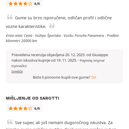
4/5
Gume su brzo isporučene, odličan profil i odlične
vozne karakteristike.
Vrsta ceste: Cesta - Vožnja: Športska - Vozilo: Porsche Panamera - Pređeni
kilometri: 20000 km
Prevedena recenzija objavljena 20. 12. 2025. od Giuseppe
nakon iskustva kupnje od 19. 11. 2025.
-
Pogledaj original
(njemački)
Izvješće
Biste li ponovno kupili ove gume?
DA
MIŠLJENJE OD SAROTTI
4/5
Sve super, ali još nemam dugoročnog iskustva. Za