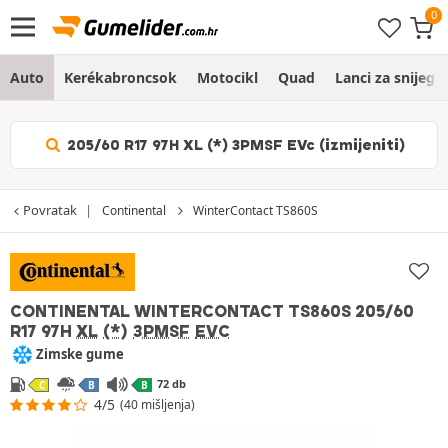
Auto
Kerékabroncsok
Motocikl
Quad
Lanci za snijeg
205/60 R17 97H XL (*) 3PMSF EVc (izmijeniti)
Povratak
Continental
WinterContact TS860S
CONTINENTAL WINTERCONTACT TS860S
205/60
R17 97H
XL
(*)
3PMSF
EVC
Zimske gume
72 db
C
B
B
4/5
(40 mišljenja)