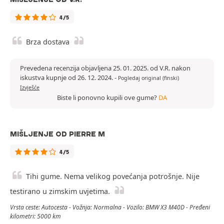
4/5
Brza dostava
Prevedena recenzija objavljena 25. 01. 2025. od V.R. nakon
iskustva kupnje od 26. 12. 2024.
-
Pogledaj original (finski)
Izvješće
Biste li ponovno kupili ove gume?
DA
MIŠLJENJE OD PIERRE M
4/5
Tihi gume. Nema velikog povećanja potrošnje. Nije
testirano u zimskim uvjetima.
Vrsta ceste: Autocesta - Vožnja: Normalna - Vozilo: BMW X3 M40D - Pređeni
kilometri: 5000 km