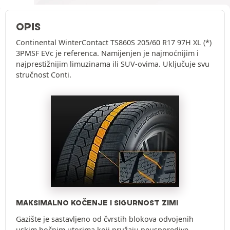
OPIS
Continental WinterContact TS860S 205/60 R17 97H XL (*)
3PMSF EVc je referenca. Namijenjen je najmoćnijim i
najprestižnijim limuzinama ili SUV-ovima. Uključuje svu
stručnost Conti.
MAKSIMALNO KOČENJE I SIGURNOST ZIMI
Gazište je sastavljeno od čvrstih blokova odvojenih
uskim bočnim utorima koji pružaju neusporedive