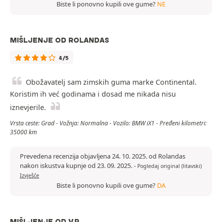
Biste li ponovno kupili ove gume?
NE
MIŠLJENJE OD ROLANDAS
4/5
Obožavatelj sam zimskih guma marke Continental.
Koristim ih već godinama i dosad me nikada nisu
iznevjerile.
Vrsta ceste: Grad - Vožnja: Normalna - Vozilo: BMW iX1 - Pređeni kilometri:
35000 km
Prevedena recenzija objavljena 24. 10. 2025. od Rolandas
nakon iskustva kupnje od 23. 09. 2025.
-
Pogledaj original (litavski)
Izvješće
Biste li ponovno kupili ove gume?
DA
MIŠLJENJE OD V.R.