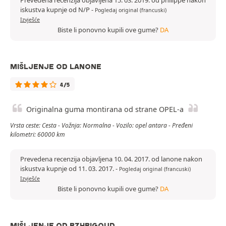
Prevedena recenzija objavljena 15. 03. 2019. od philippe nakon
iskustva kupnje od N/P
-
Pogledaj original (francuski)
Izvješće
Biste li ponovno kupili ove gume?
DA
MIŠLJENJE OD LANONE
4/5
Originalna guma montirana od strane OPEL-a
Vrsta ceste: Cesta - Vožnja: Normalna - Vozilo: opel antara - Pređeni
kilometri: 60000 km
Prevedena recenzija objavljena 10. 04. 2017. od lanone nakon
iskustva kupnje od 11. 03. 2017.
-
Pogledaj original (francuski)
Izvješće
Biste li ponovno kupili ove gume?
DA
MIŠLJENJE OD BZHBIGOUD