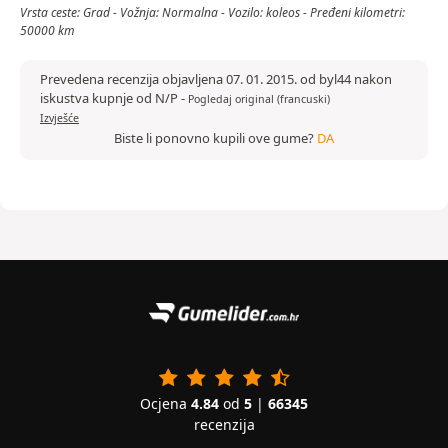
Vrsta ceste: Grad - Vožnja: Normalna - Vozilo: koleos - Pređeni kilometri:
50000 km
Prevedena recenzija objavljena 07. 01. 2015. od byl44 nakon
iskustva kupnje od N/P
-
Pogledaj original (francuski)
Izvješće
Biste li ponovno kupili ove gume?
DA
Ocjena
4.84
od
5
|
66345
recenzija