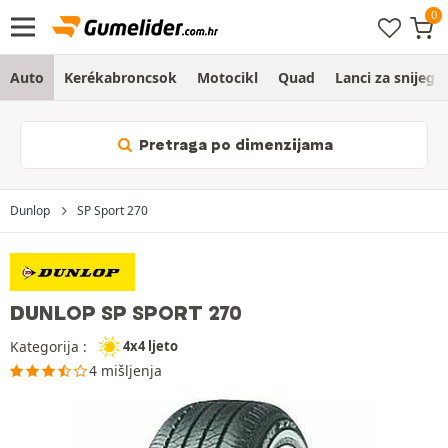
Auto
Kerékabroncsok
Motocikl
Quad
Lanci za snijeg
Pretraga po dimenzijama
Dunlop
SP Sport 270
DUNLOP SP SPORT 270
Kategorija :
4x4 ljeto
4 mišljenja