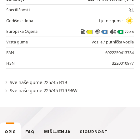
Specifičnosti
XL
Godišnje doba
Ljetne gume
Europska Ocjena
72 db
C
B
B
Vrsta gume
Vozila / putnička vozila
EAN
6922250413734
HSN
3220010977
Sve naše gume 225/45 R19
Sve naše gume 225/45 R19 96W
OPIS
FAQ
MIŠLJENJA
SIGURNOST