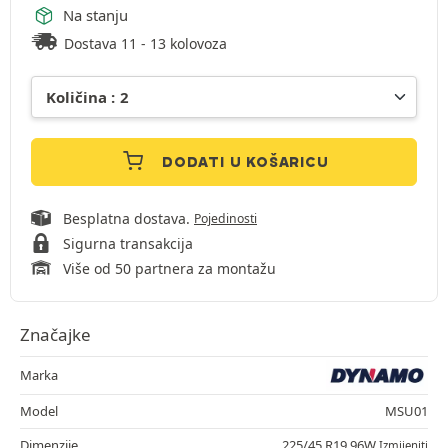
Na stanju
Dostava 11 - 13 kolovoza
DODATI U KOŠARICU
Besplatna dostava.
Pojedinosti
Sigurna transakcija
Više od 50 partnera za montažu
Značajke
Marka
Model
MSU01
Dimenzije
225/45 R19 96W
Izmijeniti