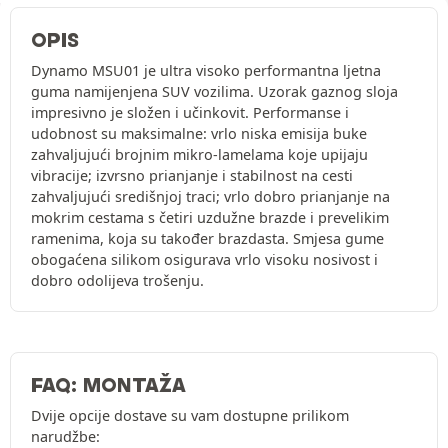
OPIS
Dynamo MSU01 je ultra visoko performantna ljetna
guma namijenjena SUV vozilima. Uzorak gaznog sloja
impresivno je složen i učinkovit. Performanse i
udobnost su maksimalne: vrlo niska emisija buke
zahvaljujući brojnim mikro-lamelama koje upijaju
vibracije; izvrsno prianjanje i stabilnost na cesti
zahvaljujući središnjoj traci; vrlo dobro prianjanje na
mokrim cestama s četiri uzdužne brazde i prevelikim
ramenima, koja su također brazdasta. Smjesa gume
obogaćena silikom osigurava vrlo visoku nosivost i
dobro odolijeva trošenju.
FAQ: MONTAŽA
Dvije opcije dostave su vam dostupne prilikom
narudžbe: