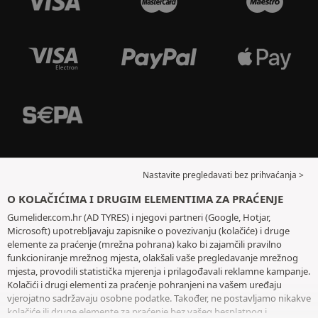
Nastavite pregledavati bez prihvaćanja >
O KOLAČIĆIMA I DRUGIM ELEMENTIMA ZA PRAĆENJE
Gumelider.com.hr (AD TYRES) i njegovi partneri (Google, Hotjar,
Microsoft) upotrebljavaju zapisnike o povezivanju (kolačiće) i druge
elemente za praćenje (mrežna pohrana) kako bi zajamčili pravilno
funkcioniranje mrežnog mjesta, olakšali vaše pregledavanje mrežnog
mjesta, provodili statistička mjerenja i prilagođavali reklamne kampanje.
Kolačići i drugi elementi za praćenje pohranjeni na vašem uređaju
vjerojatno sadržavaju osobne podatke. Također, ne postavljamo nikakve
kolačiće ili druge elemente za praćenje bez vašeg besplatnog i