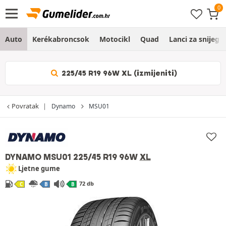
Auto
Kerékabroncsok
Motocikl
Quad
Lanci za snijeg
225/45 R19 96W XL (izmijeniti)
Povratak
Dynamo
MSU01
DYNAMO MSU01
225/45 R19 96W
XL
Ljetne gume
72 db
C
B
B