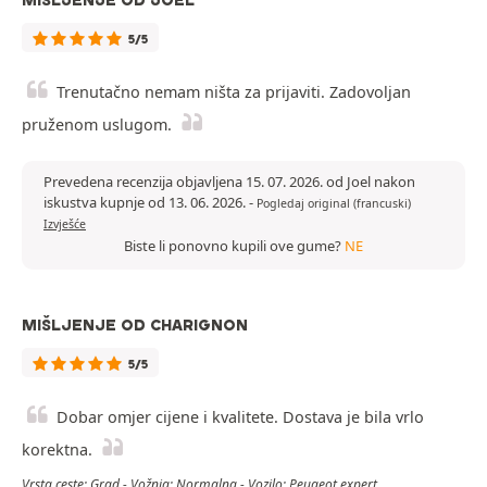
MIŠLJENJE OD JOEL
5/5
Trenutačno nemam ništa za prijaviti. Zadovoljan
pruženom uslugom.
Prevedena recenzija objavljena 15. 07. 2026. od Joel nakon
iskustva kupnje od 13. 06. 2026.
-
Pogledaj original (francuski)
Izvješće
Biste li ponovno kupili ove gume?
NE
MIŠLJENJE OD CHARIGNON
5/5
Dobar omjer cijene i kvalitete. Dostava je bila vrlo
korektna.
Vrsta ceste: Grad - Vožnja: Normalna - Vozilo: Peugeot expert