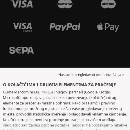
Nastavite pregledavati bez prihvaćanja >
O KOLAČIĆIMA I DRUGIM ELEMENTIMA ZA PRAĆENJE
Gumelider.com.hr (AD TYRES) i njegovi partneri (Google, Hotjar,
Microsoft) upotrebljavaju zapisnike o povezivanju (kolačiće) i druge
elemente za praćenje (mrežna pohrana) kako bi zajamčili pravilno
funkcioniranje mrežnog mjesta, olakšali vaše pregledavanje mrežnog
mjesta, provodili statistička mjerenja i prilagođavali reklamne kampanje.
Kolačići i drugi elementi za praćenje pohranjeni na vašem uređaju
vjerojatno sadržavaju osobne podatke. Također, ne postavljamo nikakve