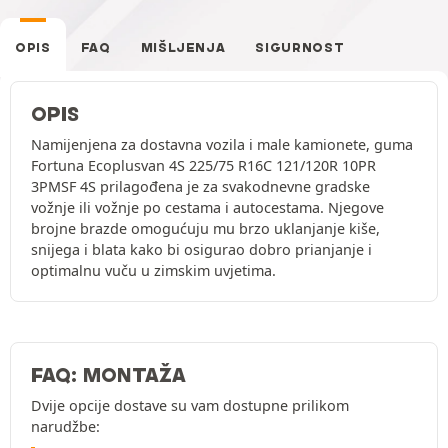
OPIS
FAQ
MIŠLJENJA
SIGURNOST
OPIS
Namijenjena za dostavna vozila i male kamionete, guma
Fortuna Ecoplusvan 4S 225/75 R16C 121/120R 10PR
3PMSF 4S prilagođena je za svakodnevne gradske
vožnje ili vožnje po cestama i autocestama. Njegove
brojne brazde omogućuju mu brzo uklanjanje kiše,
snijega i blata kako bi osigurao dobro prianjanje i
optimalnu vuču u zimskim uvjetima.
FAQ: MONTAŽA
Dvije opcije dostave su vam dostupne prilikom
narudžbe: