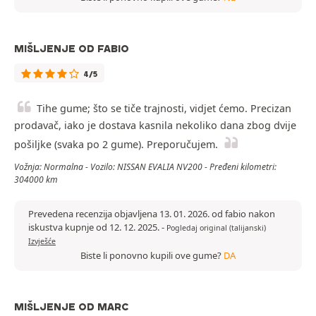
MIŠLJENJE OD FABIO
4/5
Tihe gume; što se tiče trajnosti, vidjet ćemo. Precizan
prodavač, iako je dostava kasnila nekoliko dana zbog dvije
pošiljke (svaka po 2 gume). Preporučujem.
Vožnja: Normalna - Vozilo: NISSAN EVALIA NV200 - Pređeni kilometri:
304000 km
Prevedena recenzija objavljena 13. 01. 2026. od fabio nakon
iskustva kupnje od 12. 12. 2025.
-
Pogledaj original (talijanski)
Izvješće
Biste li ponovno kupili ove gume?
DA
MIŠLJENJE OD MARC