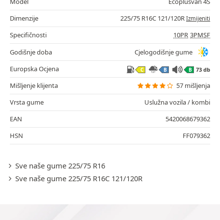
Model
Ecoplusvan 4S
Dimenzije
225/75 R16C 121/120R
Izmijeniti
Specifičnosti
10PR
3PMSF
Godišnje doba
Cjelogodišnje gume
Europska Ocjena
73 db
C
B
B
Mišljenje klijenta
57 mišljenja
Vrsta gume
Uslužna vozila / kombi
EAN
5420068679362
HSN
FF079362
Sve naše gume 225/75 R16
Sve naše gume 225/75 R16C 121/120R