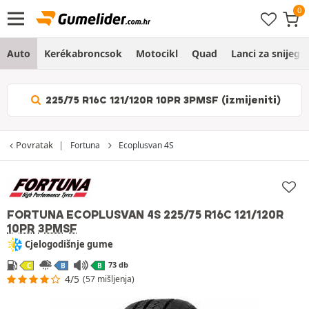
Auto
Kerékabroncsok
Motocikl
Quad
Lanci za snijeg
225/75 R16C 121/120R 10PR 3PMSF (izmijeniti)
Povratak
Fortuna
Ecoplusvan 4S
FORTUNA ECOPLUSVAN 4S
225/75 R16C 121/120R
10PR
3PMSF
Cjelogodišnje gume
73 db
C
B
B
4/5
(57 mišljenja)