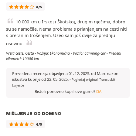
4/5
10 000 km u Irskoj i Škotskoj, drugim riječima, dobro
su se namočile. Nema problema s prianjanjem na cesti niti
s preranim trošenjem. Uzeo sam još dvije za prednju
osovinu.
Vrsta ceste: Cesta - Vožnja: Ekonomična - Vozilo: Camping-car - Pređeni
kilometri: 10000 km
Prevedena recenzija objavljena 01. 12. 2025. od Marc nakon
iskustva kupnje od 22. 05. 2025.
-
Pogledaj original (francuski)
Izvješće
Biste li ponovno kupili ove gume?
DA
MIŠLJENJE OD DOMINO
4/5