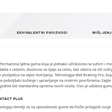
EKVIVALENTNI PROIZVODI
MIŠLJENJ
rformansna ljetna guma koja je jednako učinkovita na suhim i mo
ta s cestom; doslovno se lijepi za cestu, bez obzira na stil vožnje
h posljedica na otpor kotrljanja. Tehnologija Wet Braking Pro, koja
 poboljšalo kočenje i upravljanje na mokrim površinama. Eagle F1
3. godine biti standardna oprema novih vozila. Ovo je udobna guma 
NTACT PLUS
ologija temelji se na sposobnosti gume da fizički prilagodi svoje