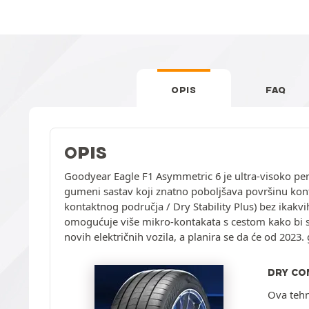
OPIS
FAQ
OPIS
Goodyear Eagle F1 Asymmetric 6 je ultra-visoko pe
gumeni sastav koji znatno poboljšava površinu kontak
kontaktnog područja / Dry Stability Plus) bez ikakvi
omogućuje više mikro-kontakata s cestom kako bi se
novih električnih vozila, a planira se da će od 202
DRY CO
Ova tehn