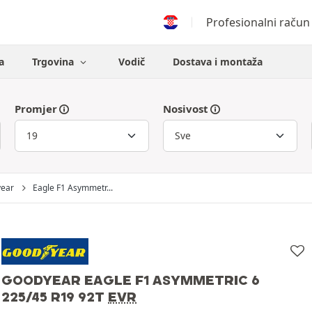
Profesionalni račun
a
Trgovina
Vodič
Dostava i montaža
Promjer
Nosivost
ear
Eagle F1 Asymmetr...
GOODYEAR EAGLE F1 ASYMMETRIC 6
225/45 R19 92T
EVR