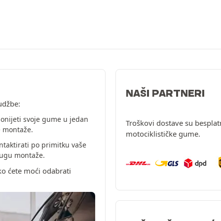
NAŠI PARTNERI
udžbe:
onijeti svoje gume u jedan
Troškovi dostave su besplat
e montaže.
motociklističke gume.
ntaktirati po primitku vaše
slugu montaže.
ko ćete moći odabrati