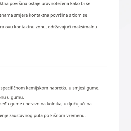
ktna površina ostaje uravnotežena kako bi se
jenama smjera kontaktna površina s tlom se
izira ovu kontaktnu zonu, održavajući maksimalnu
na specifičnom kemijskom napretku u smjesi gume.
đenu u gumu.
među gume i neravnina kolnika, uključujući na
jenje zaustavnog puta po kišnom vremenu.