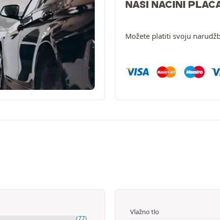
NAŠI NAČINI PLAĆ
Možete platiti svoju narudžb
Vlažno tlo
(77)