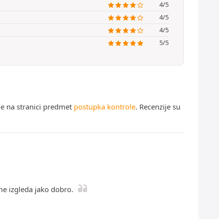
4/5
4/5
4/5
5/5
ne na stranici predmet
postupka kontrole
. Recenzije su
me izgleda jako dobro.