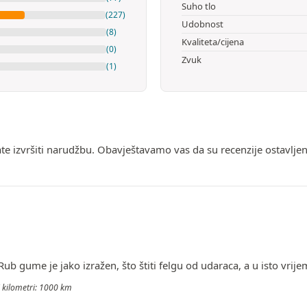
Suho tlo
(227)
Udobnost
(8)
Kvaliteta/cijena
(0)
Zvuk
(1)
ate izvršiti narudžbu. Obavještavamo vas da su recenzije ostavlje
b gume je jako izražen, što štiti felgu od udaraca, a u isto vrije
i kilometri: 1000 km