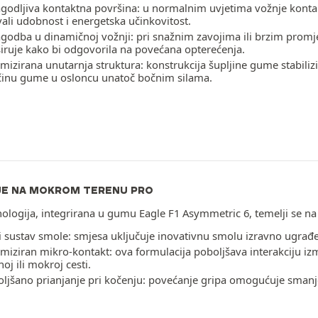
agodljiva kontaktna površina: u normalnim uvjetima vožnje konta
ali udobnost i energetska učinkovitost.
agodba u dinamičnoj vožnji: pri snažnim zavojima ili brzim prom
iruje kako bi odgovorila na povećana opterećenja.
mizirana unutarnja struktura: konstrukcija šupljine gume stabil
činu gume u osloncu unatoč bočnim silama.
E NA MOKROM TERENU PRO
ologija, integrirana u gumu Eagle F1 Asymmetric 6, temelji se 
 sustav smole: smjesa uključuje inovativnu smolu izravno ugra
miziran mikro-kontakt: ova formulacija poboljšava interakciju iz
noj ili mokroj cesti.
ljšano prianjanje pri kočenju: povećanje gripa omogućuje sman