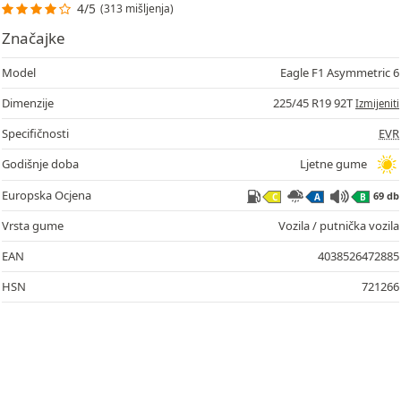
4/5
(313 mišljenja)
Značajke
Model
Eagle F1 Asymmetric 6
Dimenzije
225/45 R19 92T
Izmijeniti
Specifičnosti
EVR
Godišnje doba
Ljetne gume
Europska Ocjena
69 db
C
A
B
Vrsta gume
Vozila / putnička vozila
EAN
4038526472885
HSN
721266