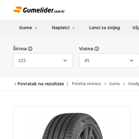
Gume
Naplatci
Lanci za snijeg
Ulj
Širina
Visina
Povratak na rezultate
Početna stranica
Guma
Goody