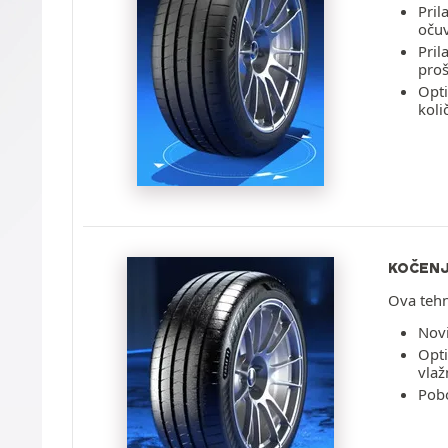
Pril
očuv
Pril
proš
Opti
koli
KOČENJ
Ova tehn
Novi
Opti
vlaž
Pobo