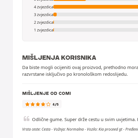
4 zvjezdica
3 zvjezdica
2 zvjezdica
1 zvjezdica
MIŠLJENJA KORISNIKA
Da biste mogli ocijeniti ovaj proizvod, prethodno mor
razvrstane isključivo po kronološkom redoslijedu.
MIŠLJENJE OD COMI
4/5
Odlične gume. Super drže cestu u svim uvjetima. Ru
Vrsta ceste: Cesta - Vožnja: Normalna - Vozilo: Kia proceed gt - Pređen