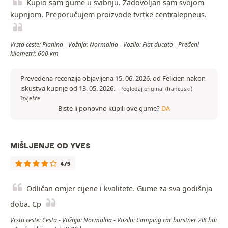
Kupio sam gume u svibnju. Zadovoljan sam svojom
kupnjom. Preporučujem proizvode tvrtke centralepneus.
Vrsta ceste: Planina - Vožnja: Normalna - Vozilo: Fiat ducato - Pređeni
kilometri: 600 km
Prevedena recenzija objavljena 15. 06. 2026. od Felicien nakon
iskustva kupnje od 13. 05. 2026.
-
Pogledaj original (francuski)
Izvješće
Biste li ponovno kupili ove gume?
DA
MIŠLJENJE OD YVES
4/5
Odličan omjer cijene i kvalitete. Gume za sva godišnja
doba. Cp
Vrsta ceste: Cesta - Vožnja: Normalna - Vozilo: Camping car burstner 2l8 hdi