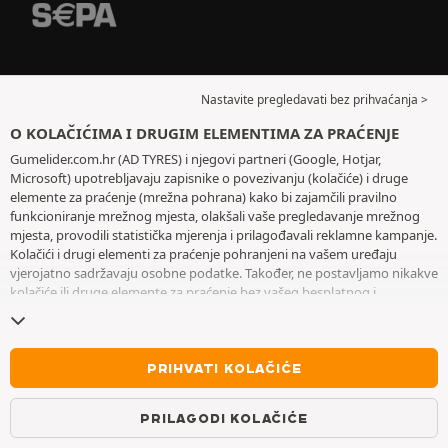
Nastavite pregledavati bez prihvaćanja >
O KOLAČIĆIMA I DRUGIM ELEMENTIMA ZA PRAĆENJE
Gumelider.com.hr (AD TYRES) i njegovi partneri (Google, Hotjar,
Microsoft) upotrebljavaju zapisnike o povezivanju (kolačiće) i druge
elemente za praćenje (mrežna pohrana) kako bi zajamčili pravilno
funkcioniranje mrežnog mjesta, olakšali vaše pregledavanje mrežnog
mjesta, provodili statistička mjerenja i prilagođavali reklamne kampanje.
Kolačići i drugi elementi za praćenje pohranjeni na vašem uređaju
vjerojatno sadržavaju osobne podatke. Također, ne postavljamo nikakve
kolačiće ili druge elemente za praćenje bez vašeg besplatnog i
informiranog pristanka, osim onih koji su bitni za rad mrežnog mjesta.
Zadržavamo vaš odabir tijekom šest mjeseci. Svoj pristanak možete
povući u bilo kojem trenutku posjetom stranice posvećene
kolačićima i
drugim elementima za praćenje
. Možete odabrati pregledavanje bez
PRIHVATI KOLAČIĆE
prihvaćanja pohranjivanja kolačića ili drugih elemenata za praćenje.
Odbijanjem se ne onemogućava pristupanje uslugama AD TYRES. Za
PRILAGODI KOLAČIĆE
više informacija pogledajte
stranicu posvećenu kolačićima i drugim
elementima za praćenje
.