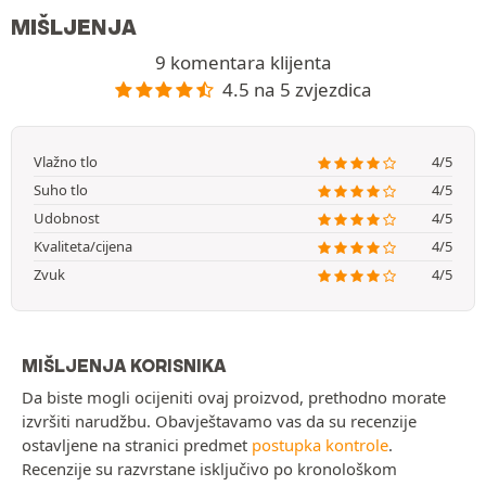
MIŠLJENJA
9 komentara klijenta
4.5 na 5 zvjezdica
Vlažno tlo
4/5
Suho tlo
4/5
Udobnost
4/5
Kvaliteta/cijena
4/5
Zvuk
4/5
MIŠLJENJA KORISNIKA
Da biste mogli ocijeniti ovaj proizvod, prethodno morate
izvršiti narudžbu. Obavještavamo vas da su recenzije
ostavljene na stranici predmet
postupka kontrole
.
Recenzije su razvrstane isključivo po kronološkom