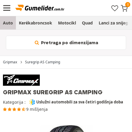
Auto
Kerékabroncsok
Motocikl
Quad
Lanci za snijeg
Pretraga po dimenzijama
Gripmax
Suregrip AS Camping
GRIPMAX SUREGRIP AS CAMPING
Kategorija :
Uslužni automobili za sva četiri godišnja doba
9 mišljenja