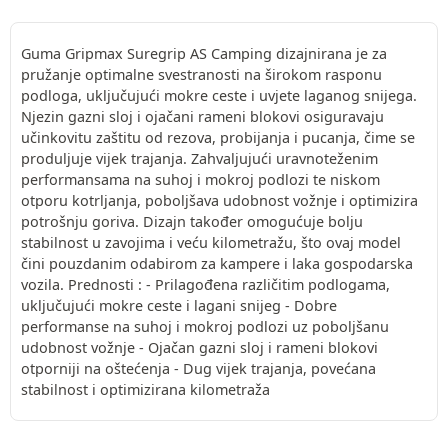
Guma Gripmax Suregrip AS Camping dizajnirana je za
pružanje optimalne svestranosti na širokom rasponu
podloga, uključujući mokre ceste i uvjete laganog snijega.
Njezin gazni sloj i ojačani rameni blokovi osiguravaju
učinkovitu zaštitu od rezova, probijanja i pucanja, čime se
produljuje vijek trajanja. Zahvaljujući uravnoteženim
performansama na suhoj i mokroj podlozi te niskom
otporu kotrljanja, poboljšava udobnost vožnje i optimizira
potrošnju goriva. Dizajn također omogućuje bolju
stabilnost u zavojima i veću kilometražu, što ovaj model
čini pouzdanim odabirom za kampere i laka gospodarska
vozila. Prednosti : - Prilagođena različitim podlogama,
uključujući mokre ceste i lagani snijeg - Dobre
performanse na suhoj i mokroj podlozi uz poboljšanu
udobnost vožnje - Ojačan gazni sloj i rameni blokovi
otporniji na oštećenja - Dug vijek trajanja, povećana
stabilnost i optimizirana kilometraža