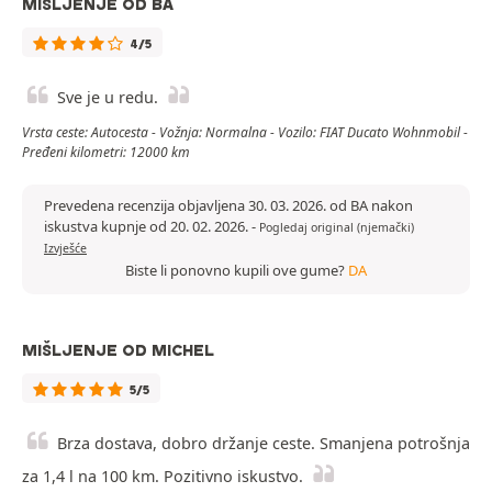
MIŠLJENJE OD BA
4/5
Sve je u redu.
Vrsta ceste: Autocesta - Vožnja: Normalna - Vozilo: FIAT Ducato Wohnmobil -
Pređeni kilometri: 12000 km
Prevedena recenzija objavljena 30. 03. 2026. od BA nakon
iskustva kupnje od 20. 02. 2026.
-
Pogledaj original (njemački)
Izvješće
Biste li ponovno kupili ove gume?
DA
MIŠLJENJE OD MICHEL
5/5
Brza dostava, dobro držanje ceste. Smanjena potrošnja
za 1,4 l na 100 km. Pozitivno iskustvo.