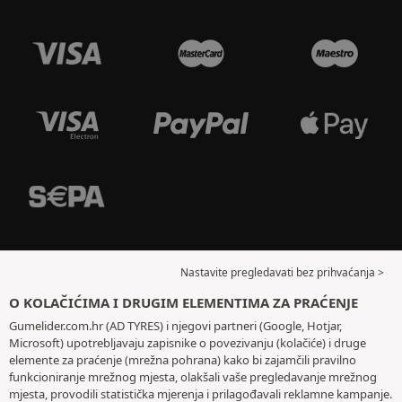
Nastavite pregledavati bez prihvaćanja >
O KOLAČIĆIMA I DRUGIM ELEMENTIMA ZA PRAĆENJE
Gumelider.com.hr (AD TYRES) i njegovi partneri (Google, Hotjar,
Microsoft) upotrebljavaju zapisnike o povezivanju (kolačiće) i druge
elemente za praćenje (mrežna pohrana) kako bi zajamčili pravilno
funkcioniranje mrežnog mjesta, olakšali vaše pregledavanje mrežnog
mjesta, provodili statistička mjerenja i prilagođavali reklamne kampanje.