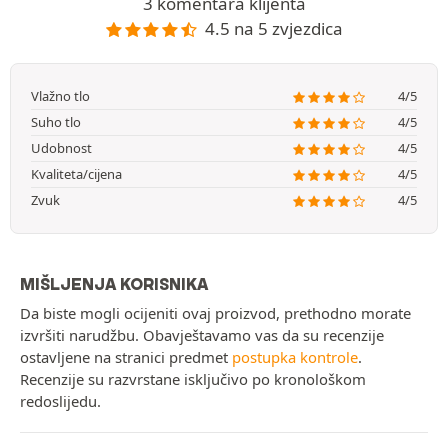
3 komentara klijenta
4.5 na 5 zvjezdica
Vlažno tlo
4/5
Suho tlo
4/5
Udobnost
4/5
Kvaliteta/cijena
4/5
Zvuk
4/5
MIŠLJENJA KORISNIKA
Da biste mogli ocijeniti ovaj proizvod, prethodno morate
izvršiti narudžbu. Obavještavamo vas da su recenzije
ostavljene na stranici predmet
postupka kontrole
.
Recenzije su razvrstane isključivo po kronološkom
redoslijedu.