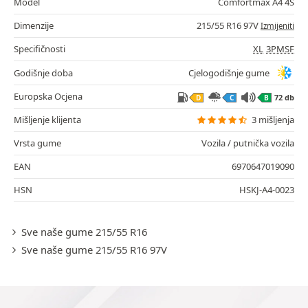
Model
Comfortmax A4 4S
Dimenzije
215/55 R16 97V
Izmijeniti
Specifičnosti
XL
3PMSF
Godišnje doba
Cjelogodišnje gume
Europska Ocjena
72 db
D
C
B
Mišljenje klijenta
3 mišljenja
Vrsta gume
Vozila / putnička vozila
EAN
6970647019090
HSN
HSKJ-A4-0023
Sve naše gume 215/55 R16
Sve naše gume 215/55 R16 97V