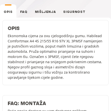
OPIS
FAQ
MIŠLJENJA
SIGURNOST
OPIS
Ekonomska cijena za ovu cjelogodišnju gumu. Habilead
Comfortmax A4 4S 215/55 R16 97V XL 3PMSF namijenjen
je putničkim vozilima, poput malih limuzina i gradskih
automobila. Pruža optimalno prianjanje na suhom i
mokrom tlu. Označen s 3PMSF, cijenit ćete njegovu
stabilnost i prianjanje na snijegom pokrivenim cestama.
Njegov profil gaznog sloja i asimetrični dizajn
osiguravaju sigurnu i tišu vožnju za kontrolirano
upravljanje tijekom cijele godine.
FAQ: MONTAŽA
Dvije opcije dostave su vam dostupne prilikom