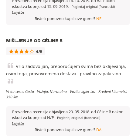
Prevedena recenzija objavljena 16. 10. 2019. od Val nakon
iskustva kupnje od 15. 09. 2019.
-
Pogledaj original (francuski)
Izvješće
Biste li ponovno kupili ove gume?
NE
MIŠLJENJE OD CÉLINE B
4/5
Vrlo zadovoljan, preporučujem svima bez oklijevanja,
osim toga, pravovremena dostava i pravilno zapakirano
Vrsta ceste: Cesta - Vožnja: Normalna - Vozilo: ligier ixo - Pređeni kilometri:
350 km
Prevedena recenzija objavljena 29. 05. 2018. od Céline B nakon
iskustva kupnje od N/P
-
Pogledaj original (francuski)
Izvješće
Biste li ponovno kupili ove gume?
DA