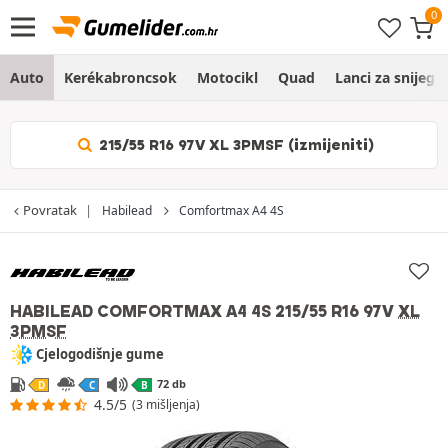
Auto
Kerékabroncsok
Motocikl
Quad
Lanci za snijeg
215/55 R16 97V XL 3PMSF (izmijeniti)
Povratak
Habilead
Comfortmax A4 4S
HABILEAD COMFORTMAX A4 4S
215/55 R16 97V
XL
3PMSF
Cjelogodišnje gume
72 db
D
C
B
4.5/5
(3 mišljenja)