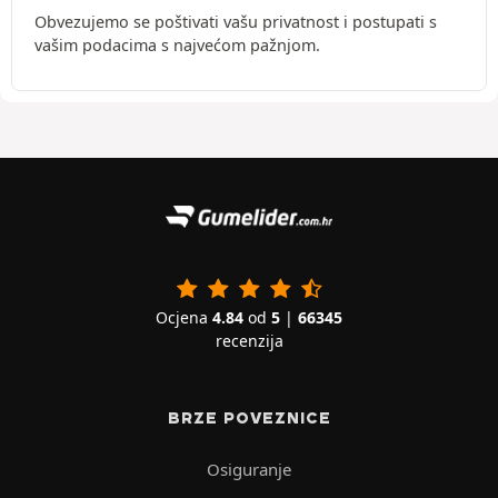
Obvezujemo se poštivati vašu privatnost i postupati s
vašim podacima s najvećom pažnjom.
Ocjena
4.84
od
5
|
66345
recenzija
BRZE POVEZNICE
Osiguranje