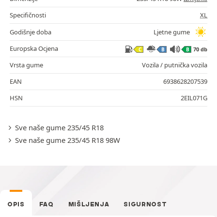
Specifičnosti
XL
Godišnje doba
Ljetne gume
Europska Ocjena
70 db
C
B
B
Vrsta gume
Vozila / putnička vozila
EAN
6938628207539
HSN
2EIL071G
Sve naše gume 235/45 R18
Sve naše gume 235/45 R18 98W
OPIS
FAQ
MIŠLJENJA
SIGURNOST