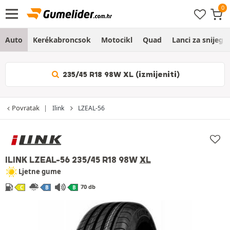
Auto
Kerékabroncsok
Motocikl
Quad
Lanci za snijeg
235/45 R18 98W XL (izmijeniti)
Povratak
Ilink
LZEAL-56
ILINK LZEAL-56
235/45 R18 98W
XL
Ljetne gume
70 db
C
B
B