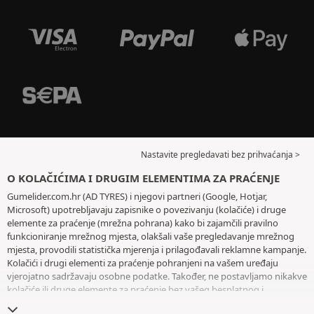
Nastavite pregledavati bez prihvaćanja >
O KOLAČIĆIMA I DRUGIM ELEMENTIMA ZA PRAĆENJE
Gumelider.com.hr (AD TYRES) i njegovi partneri (Google, Hotjar,
Microsoft) upotrebljavaju zapisnike o povezivanju (kolačiće) i druge
elemente za praćenje (mrežna pohrana) kako bi zajamčili pravilno
funkcioniranje mrežnog mjesta, olakšali vaše pregledavanje mrežnog
mjesta, provodili statistička mjerenja i prilagođavali reklamne kampanje.
Kolačići i drugi elementi za praćenje pohranjeni na vašem uređaju
vjerojatno sadržavaju osobne podatke. Također, ne postavljamo nikakve
kolačiće ili druge elemente za praćenje bez vašeg besplatnog i
informiranog pristanka, osim onih koji su bitni za rad mrežnog mjesta.