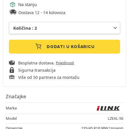
Na stanju
Dostava 12 - 14 kolovoza
DODATI U KOŠARICU
Besplatna dostava.
Pojedinosti
Sigurna transakcija
Više od 50 partnera za montažu
Značajke
Marka
Model
LZEAL-56
Dimenzije
235/45 R18 98W
Izmijeniti