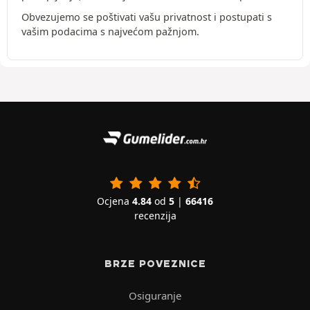
Obvezujemo se poštivati vašu privatnost i postupati s
vašim podacima s najvećom pažnjom.
Ocjena
4.84
od
5
|
66416
recenzija
BRZE POVEZNICE
Osiguranje