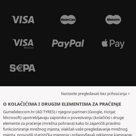
Nastavite pregledavati bez prihvaćanja >
O KOLAČIĆIMA I DRUGIM ELEMENTIMA ZA PRAĆENJE
Gumelider.com.hr (AD TYRES) i njegovi partneri (Google, Hotjar,
Microsoft) upotrebljavaju zapisnike o povezivanju (kolačiće) i druge
elemente za praćenje (mrežna pohrana) kako bi zajamčili pravilno
funkcioniranje mrežnog mjesta, olakšali vaše pregledavanje mrežnog
mjesta, provodili statistička mjerenja i prilagođavali reklamne kampanje.