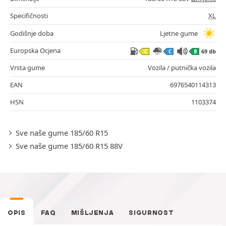
Specifičnosti
XL
Godišnje doba
Ljetne gume
Europska Ocjena
69 db
C
C
B
Vrsta gume
Vozila / putnička vozila
EAN
6976540114313
HSN
1103374
Sve naše gume 185/60 R15
Sve naše gume 185/60 R15 88V
OPIS
FAQ
MIŠLJENJA
SIGURNOST