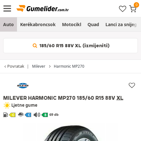
Auto
Kerékabroncsok
Motocikl
Quad
Lanci za snijeg
185/60 R15 88V XL (izmijeniti)
Povratak
Milever
Harmonic MP270
MILEVER HARMONIC MP270
185/60 R15 88V
XL
Ljetne gume
69 db
C
C
B