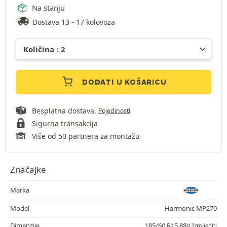
Na stanju
Dostava 13 - 17 kolovoza
DODATI U KOŠARICU
Besplatna dostava.
Pojedinosti
Sigurna transakcija
Više od 50 partnera za montažu
Značajke
Marka
Model
Harmonic MP270
Dimenzije
185/60 R15 88V
Izmijeniti