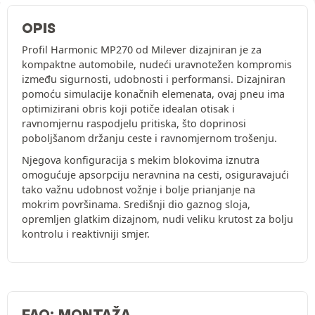
OPIS
Profil Harmonic MP270 od Milever dizajniran je za
kompaktne automobile, nudeći uravnotežen kompromis
između sigurnosti, udobnosti i performansi. Dizajniran
pomoću simulacije konačnih elemenata, ovaj pneu ima
optimizirani obris koji potiče idealan otisak i
ravnomjernu raspodjelu pritiska, što doprinosi
poboljšanom držanju ceste i ravnomjernom trošenju.
Njegova konfiguracija s mekim blokovima iznutra
omogućuje apsorpciju neravnina na cesti, osiguravajući
tako važnu udobnost vožnje i bolje prianjanje na
mokrim površinama. Središnji dio gaznog sloja,
opremljen glatkim dizajnom, nudi veliku krutost za bolju
kontrolu i reaktivniji smjer.
FAQ: MONTAŽA