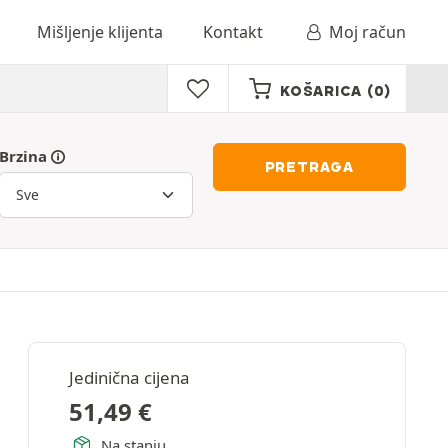
Mišljenje klijenta
Kontakt
Moj račun
KOŠARICA
(0)
Brzina
PRETRAGA
Jedinična cijena
51,49
€
Na stanju