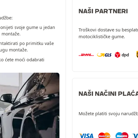
NAŠI PARTNERI
udžbe:
onijeti svoje gume u jedan
Troškovi dostave su besplat
e montaže.
motociklističke gume.
ntaktirati po primitku vaše
slugu montaže.
ko ćete moći odabrati
NAŠI NAČINI PLAĆ
Možete platiti svoju narudžb