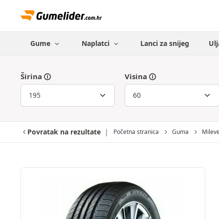
Gume
Naplatci
Lanci za snijeg
Ulj
Širina
Visina
Povratak na rezultate
Početna stranica
Guma
Milev