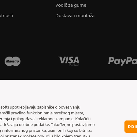
Vodič za gume
atnosti
Dostava i montaža
osoft) upotrebljavaju zapisnike o povezivanju
jamčili pravilno funkcioniranje mrežnog mjesta,
renja i prilagođavali reklamne kampanje. Kolačići i
 sadržavaju osobne podatke. Također, ne postavljamo
PRI
i informiranog pristanka, osim onih koji su bitni za
oj pristanak možete povući u bilo kojem trenutku