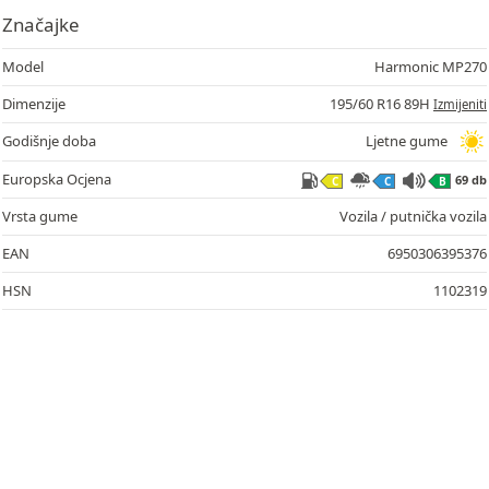
Značajke
Model
Harmonic MP270
Dimenzije
195/60 R16 89H
Izmijeniti
Godišnje doba
Ljetne gume
Europska Ocjena
69 db
C
C
B
Vrsta gume
Vozila / putnička vozila
EAN
6950306395376
HSN
1102319