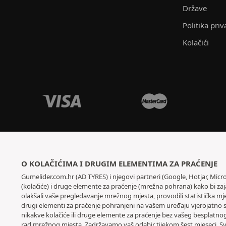
Države
Politika priv
Kolačići
O KOLAČIĆIMA I DRUGIM ELEMENTIMA ZA PRAĆENJE
Gumelider.com.hr (AD TYRES) i njegovi partneri (Google, Hotjar, Micr
(kolačiće) i druge elemente za praćenje (mrežna pohrana) kako bi za
olakšali vaše pregledavanje mrežnog mjesta, provodili statistička mje
drugi elementi za praćenje pohranjeni na vašem uređaju vjerojatno
nikakve kolačiće ili druge elemente za praćenje bez vašeg besplatnog 
rad mrežnog mjesta. Zadržavamo vaš odabir tijekom šest mjeseci. Sv