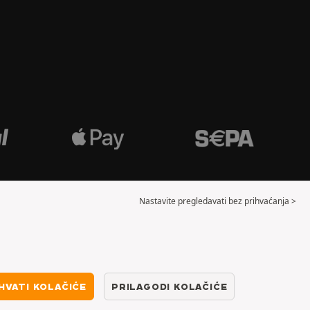
Nastavite pregledavati bez prihvaćanja >
HVATI KOLAČIĆE
PRILAGODI KOLAČIĆE