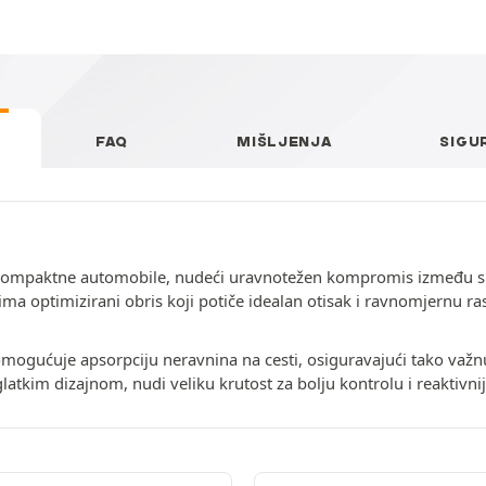
FAQ
MIŠLJENJA
SIGU
 kompaktne automobile, nudeći uravnotežen kompromis između sig
a optimizirani obris koji potiče idealan otisak i ravnomjernu ra
mogućuje apsorpciju neravnina na cesti, osiguravajući tako važn
atkim dizajnom, nudi veliku krutost za bolju kontrolu i reaktivnij