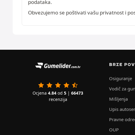
podataka.
Obvezujemo se poštivati vašu privatnost i p
BRZE POV
Osiguranje
Vodič za gu
Ocjena
4.84
od
5
|
66473
Mišljenja
recenzija
Upis autoser
Pravne odr
OUP