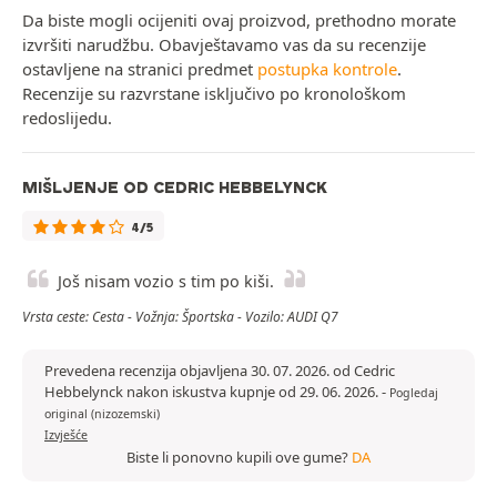
Da biste mogli ocijeniti ovaj proizvod, prethodno morate
izvršiti narudžbu. Obavještavamo vas da su recenzije
ostavljene na stranici predmet
postupka kontrole
.
Recenzije su razvrstane isključivo po kronološkom
redoslijedu.
MIŠLJENJE OD CEDRIC HEBBELYNCK
4/5
Još nisam vozio s tim po kiši.
Vrsta ceste: Cesta - Vožnja: Športska - Vozilo: AUDI Q7
Prevedena recenzija objavljena 30. 07. 2026. od Cedric
Hebbelynck nakon iskustva kupnje od 29. 06. 2026.
-
Pogledaj
original (nizozemski)
Izvješće
Biste li ponovno kupili ove gume?
DA