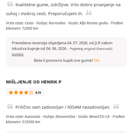
Kvalitetne gume, izdržljive. Vrlo dobro prianjanje na
suhoj i mokroj cesti. Preporučujem ih.
Vrsta ceste: Cesta - Vožnja: Normalna - Vozilo: Alfa Romeo giulia - Pređeni
kilometri: 72000 km
Prevedena recenzija objavljena 04. 07. 2026. od JLR nakon
iskustva kupnje od 04. 06. 2026.
-
Pogledaj original (francuski)
Izvješće
Biste li ponovno kupili ove gume?
DA
MIŠLJENJE OD HENRIK P
4/5
Prilično sam zadovoljan / NISAM nezadovoljan.
Vrsta ceste: Autocesta - Vožnja: Ekonomična - Vozilo: Bmw335i CA - Pređeni
kilometri: 535000 km