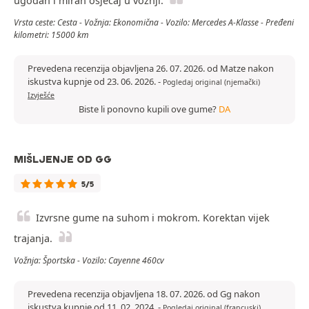
ugodan i miran osjećaj u vožnji.
Vrsta ceste: Cesta - Vožnja: Ekonomična - Vozilo: Mercedes A-Klasse - Pređeni
kilometri: 15000 km
Prevedena recenzija objavljena 26. 07. 2026. od Matze nakon
iskustva kupnje od 23. 06. 2026.
-
Pogledaj original (njemački)
Izvješće
Biste li ponovno kupili ove gume?
DA
MIŠLJENJE OD GG
5/5
Izvrsne gume na suhom i mokrom. Korektan vijek
trajanja.
Vožnja: Športska - Vozilo: Cayenne 460cv
Prevedena recenzija objavljena 18. 07. 2026. od Gg nakon
iskustva kupnje od 11. 02. 2024.
-
Pogledaj original (francuski)