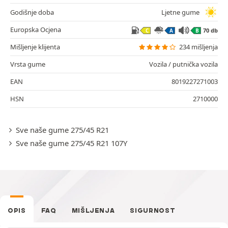
Godišnje doba
Ljetne gume
Europska Ocjena
70 db
C
A
B
Mišljenje klijenta
234 mišljenja
Vrsta gume
Vozila / putnička vozila
EAN
8019227271003
HSN
2710000
Sve naše gume 275/45 R21
Sve naše gume 275/45 R21 107Y
OPIS
FAQ
MIŠLJENJA
SIGURNOST