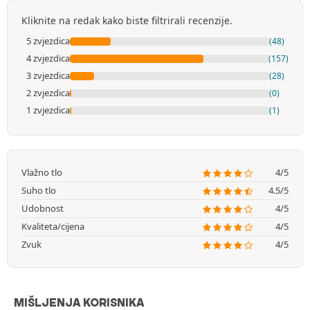
Kliknite na redak kako biste filtrirali recenzije.
5 zvjezdica
(48)
4 zvjezdica
(157)
3 zvjezdica
(28)
2 zvjezdica
(0)
1 zvjezdica
(1)
Vlažno tlo
4/5
Suho tlo
4.5/5
Udobnost
4/5
Kvaliteta/cijena
4/5
Zvuk
4/5
MIŠLJENJA KORISNIKA