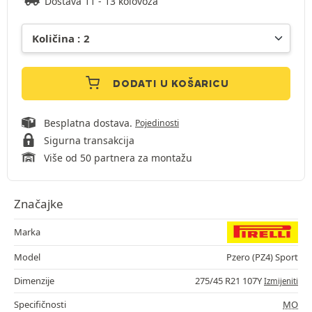
Dostava 11 - 13 kolovoza
DODATI U KOŠARICU
Besplatna dostava.
Pojedinosti
Sigurna transakcija
Više od 50 partnera za montažu
Značajke
Marka
Model
Pzero (PZ4) Sport
Dimenzije
275/45 R21 107Y
Izmijeniti
Specifičnosti
MO