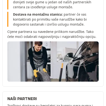
donijeti svoje gume u jedan od naših partnerskih
centara za izvođenje usluge montaže.
Dostava na montažnu stanicu:
partner će vas
kontaktirati po primitku vaše narudžbe kako bi
dogovorio sastanak i izvršio uslugu montaže.
Cijene partnera su navedene prilikom narudžbe. Tako
ćete moći odabrati najpovoljniju i najpraktičniju opciju.
NAŠI PARTNERI
Troškovi dostave su besplatni za kupnju para guma i