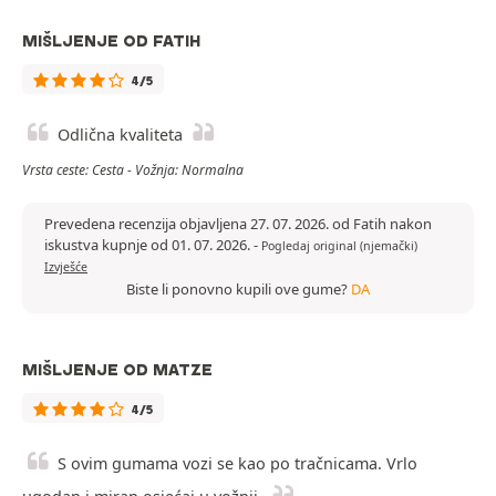
MIŠLJENJE OD FATIH
4/5
Odlična kvaliteta
Vrsta ceste: Cesta - Vožnja: Normalna
Prevedena recenzija objavljena 27. 07. 2026. od Fatih nakon
iskustva kupnje od 01. 07. 2026.
-
Pogledaj original (njemački)
Izvješće
Biste li ponovno kupili ove gume?
DA
MIŠLJENJE OD MATZE
4/5
S ovim gumama vozi se kao po tračnicama. Vrlo