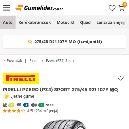
Auto
Kerékabroncsok
Motocikl
Quad
Lanci za snijeg
275/45 R21 107Y MO (izmijeniti)
Povratak
Pirelli
Pzero (PZ4) Sport
PIRELLI PZERO (PZ4) SPORT
275/45 R21 107Y
MO
Ljetne gume
70 db
C
A
B
4/5
(234 mišljenja)