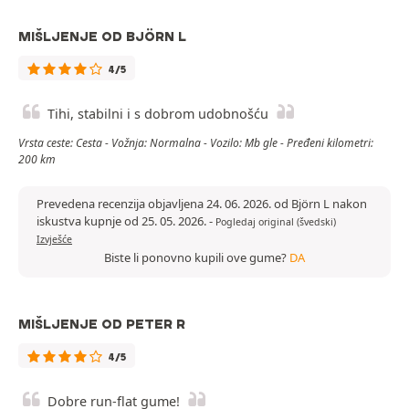
MIŠLJENJE OD BJÖRN L
4/5
Tihi, stabilni i s dobrom udobnošću
Vrsta ceste: Cesta - Vožnja: Normalna - Vozilo: Mb gle - Pređeni kilometri:
200 km
Prevedena recenzija objavljena 24. 06. 2026. od Björn L nakon
iskustva kupnje od 25. 05. 2026.
-
Pogledaj original (švedski)
Izvješće
Biste li ponovno kupili ove gume?
DA
MIŠLJENJE OD PETER R
4/5
Dobre run-flat gume!