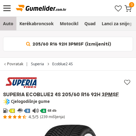
Auto
Kerékabroncsok
Motocikl
Quad
Lanci za snijeg
205/60 R16 92H 3PMSF (izmijeniti)
Povratak
Superia
Ecoblue2 4S
SUPERIA ECOBLUE2 4S
205/60 R16 92H
3PMSF
Cjelogodišnje gume
68 db
C
B
A
4.5/5
(239 mišljenja)