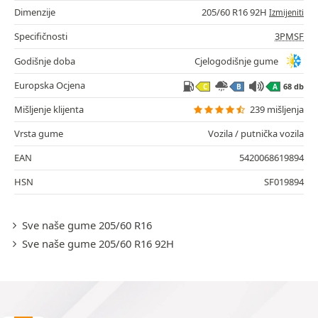
Dimenzije
205/60 R16 92H
Izmijeniti
Specifičnosti
3PMSF
Godišnje doba
Cjelogodišnje gume
Europska Ocjena
68 db
C
B
A
Mišljenje klijenta
239 mišljenja
Vrsta gume
Vozila / putnička vozila
EAN
5420068619894
HSN
SF019894
Sve naše gume 205/60 R16
Sve naše gume 205/60 R16 92H