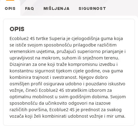
OPIS
FAQ
MIŠLJENJA
SIGURNOST
OPIS
Ecoblue2 4S tvrtke Superia je cjelogodišnja guma koja
se ističe svojom sposobnošću prilagodbe različitim
vremenskim uvjetima, pružajući superiorno prianjanje i
upravljivost na mokrom, suhom ili snježnom terenu.
Dizajniran za one koji traže kompromisnu izvedbu i
konstantnu sigurnost tijekom cijele godine, ova guma
kombinira trajnost i svestranost. Njegov dobro
osmišljen profil osigurava udobno i pouzdano iskustvo
vožnje, čineći Ecoblue2 4S strateškim izborom za
optimalnu mobilnost u svim godišnjim dobima. Svojom
sposobnošću da učinkovito odgovori na izazove
različitih površina, Ecoblue2 4S je prednost za svakog
vozača koji želi kombinirati udobnost vožnje i mir uma.