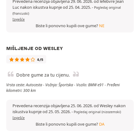
Prevedena recenzija objavljena 29. 06. 2026. od lefebvre Jean
Luc nakon iskustva kupnje od 25. 04. 2025.
-
Pogledaj original
(francuski)
Izvješće
Biste li ponovno kupili ove gume?
NE
MIŠLJENJE OD WESLEY
4/5
Dobre gume za tu cijenu.
Vrsta ceste: Autocesta - Vožnja: Športska - Vozilo: BMW e91 - Pređeni
kilometri: 300 km
Prevedena recenzija objavljena 25. 06. 2026. od Wesley nakon
iskustva kupnje od 25. 05. 2026.
-
Pogledaj original (nizozemski)
Izvješće
Biste li ponovno kupili ove gume?
DA