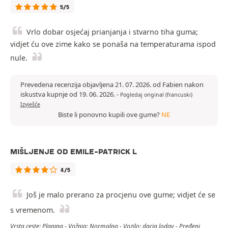
5/5
Vrlo dobar osjećaj prianjanja i stvarno tiha guma;
vidjet ću ove zime kako se ponaša na temperaturama ispod
nule.
Prevedena recenzija objavljena 21. 07. 2026. od Fabien nakon
iskustva kupnje od 19. 06. 2026.
-
Pogledaj original (francuski)
Izvješće
Biste li ponovno kupili ove gume?
NE
MIŠLJENJE OD EMILE-PATRICK L
4/5
Još je malo prerano za procjenu ove gume; vidjet će se
s vremenom.
Vrsta ceste: Planina - Vožnja: Normalna - Vozilo: dacia lodgy - Pređeni