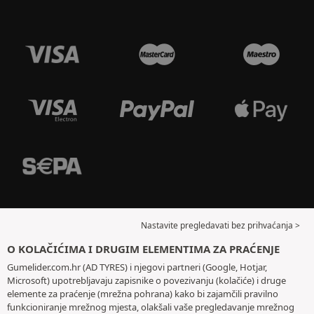
Nastavite pregledavati bez prihvaćanja >
O KOLAČIĆIMA I DRUGIM ELEMENTIMA ZA PRAĆENJE
Gumelider.com.hr (AD TYRES) i njegovi partneri (Google, Hotjar,
Microsoft) upotrebljavaju zapisnike o povezivanju (kolačiće) i druge
elemente za praćenje (mrežna pohrana) kako bi zajamčili pravilno
funkcioniranje mrežnog mjesta, olakšali vaše pregledavanje mrežnog