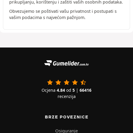
prikupljanju, korištenju i zaštiti vaših osobnih podataka.
Obvezujemo se poštivati vašu privatnost i postupati s
vašim podacima s najvećom pažnjom.
Ocjena
4.84
od
5
|
66416
recenzija
BRZE POVEZNICE
Osiguranje