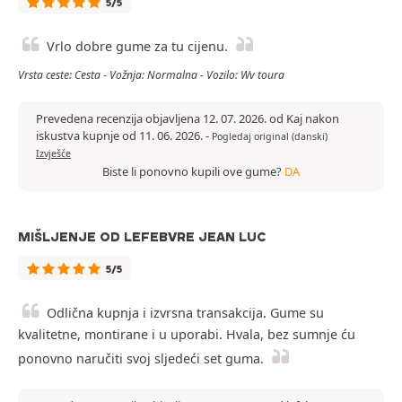
5/5
Vrlo dobre gume za tu cijenu.
Vrsta ceste: Cesta - Vožnja: Normalna - Vozilo: Wv toura
Prevedena recenzija objavljena 12. 07. 2026. od Kaj nakon
iskustva kupnje od 11. 06. 2026.
-
Pogledaj original (danski)
Izvješće
Biste li ponovno kupili ove gume?
DA
MIŠLJENJE OD LEFEBVRE JEAN LUC
5/5
Odlična kupnja i izvrsna transakcija. Gume su
kvalitetne, montirane i u uporabi. Hvala, bez sumnje ću
ponovno naručiti svoj sljedeći set guma.