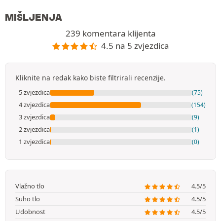
MIŠLJENJA
239 komentara klijenta
4.5 na 5 zvjezdica
Kliknite na redak kako biste filtrirali recenzije.
5 zvjezdica
(75)
4 zvjezdica
(154)
3 zvjezdica
(9)
2 zvjezdica
(1)
1 zvjezdica
(0)
Vlažno tlo
4.5/5
Suho tlo
4.5/5
Udobnost
4.5/5