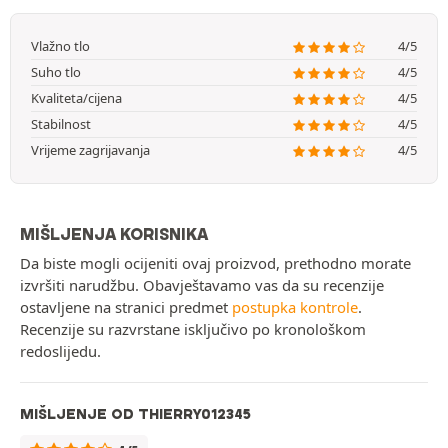
Vlažno tlo
4/5
Suho tlo
4/5
Kvaliteta/cijena
4/5
Stabilnost
4/5
Vrijeme zagrijavanja
4/5
MIŠLJENJA KORISNIKA
Da biste mogli ocijeniti ovaj proizvod, prethodno morate
izvršiti narudžbu. Obavještavamo vas da su recenzije
ostavljene na stranici predmet
postupka kontrole
.
Recenzije su razvrstane isključivo po kronološkom
redoslijedu.
MIŠLJENJE OD THIERRY012345