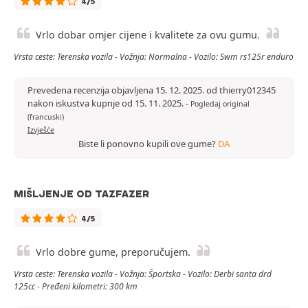
4/5
Vrlo dobar omjer cijene i kvalitete za ovu gumu.
Vrsta ceste: Terenska vozila - Vožnja: Normalna - Vozilo: Swm rs125r enduro
Prevedena recenzija objavljena 15. 12. 2025. od thierry012345
nakon iskustva kupnje od 15. 11. 2025.
-
Pogledaj original
(francuski)
Izvješće
Biste li ponovno kupili ove gume?
DA
MIŠLJENJE OD TAZFAZER
4/5
Vrlo dobre gume, preporučujem.
Vrsta ceste: Terenska vozila - Vožnja: Športska - Vozilo: Derbi santa drd
125cc - Pređeni kilometri: 300 km