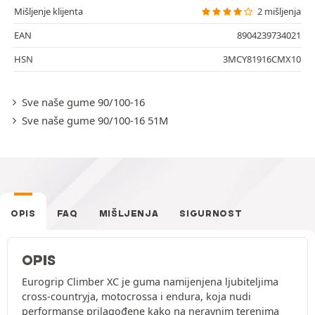
Mišljenje klijenta
2 mišljenja
EAN
8904239734021
HSN
3MCY81916CMX10
Sve naše gume 90/100-16
Sve naše gume 90/100-16 51M
OPIS
FAQ
MIŠLJENJA
SIGURNOST
OPIS
Eurogrip Climber XC je guma namijenjena ljubiteljima
cross-countryja, motocrossa i endura, koja nudi
performanse prilagođene kako na neravnim terenima