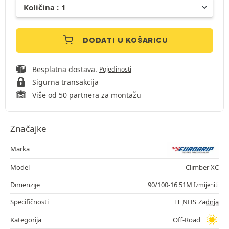
DODATI U KOŠARICU
Besplatna dostava.
Pojedinosti
Sigurna transakcija
Više od 50 partnera za montažu
Značajke
Marka
Model
Climber XC
Dimenzije
90/100-16 51M
Izmijeniti
Specifičnosti
TT
NHS
Zadnja
Kategorija
Off-Road