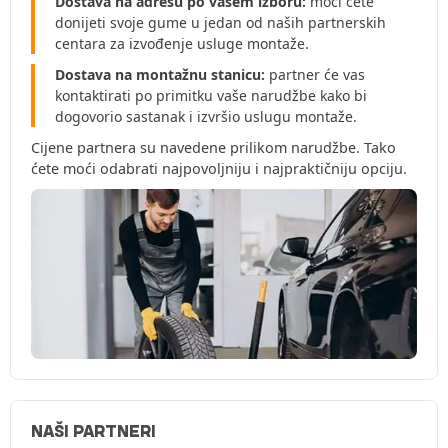
Dostava na adresu po vašem izboru:
moći ćete
donijeti svoje gume u jedan od naših partnerskih
centara za izvođenje usluge montaže.
Dostava na montažnu stanicu:
partner će vas
kontaktirati po primitku vaše narudžbe kako bi
dogovorio sastanak i izvršio uslugu montaže.
Cijene partnera su navedene prilikom narudžbe. Tako
ćete moći odabrati najpovoljniju i najpraktičniju opciju.
NAŠI PARTNERI