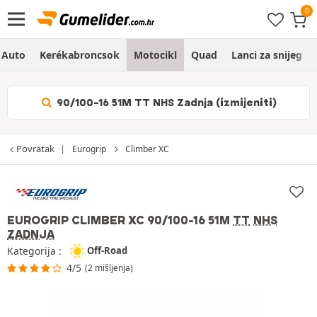
Auto
Kerékabroncsok
Motocikl
Quad
Lanci za snijeg
90/100-16 51M TT NHS Zadnja (izmijeniti)
Povratak
Eurogrip
Climber XC
EUROGRIP CLIMBER XC
90/100-16 51M
TT
NHS
ZADNJA
Kategorija :
Off-Road
4/5
(2 mišljenja)