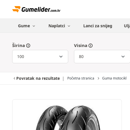
Gume
Naplatci
Lanci za snijeg
Ulj
Širina
Visina
Povratak na rezultate
Početna stranica
Guma motocikl