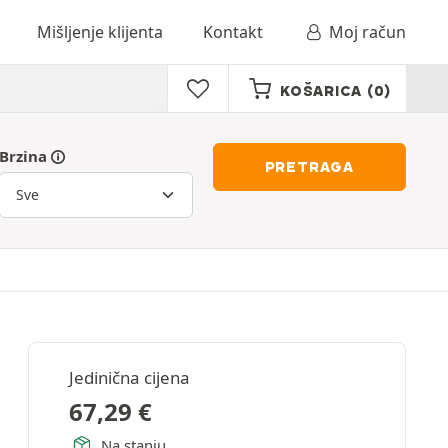
Mišljenje klijenta
Kontakt
Moj račun
KOŠARICA
(0)
Brzina
PRETRAGA
Jedinična cijena
67,29
€
Na stanju