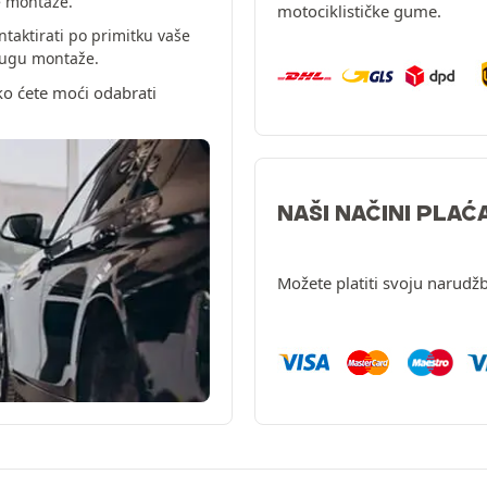
e montaže.
motociklističke gume.
ntaktirati po primitku vaše
slugu montaže.
ko ćete moći odabrati
NAŠI NAČINI PLAĆ
Možete platiti svoju narudžb