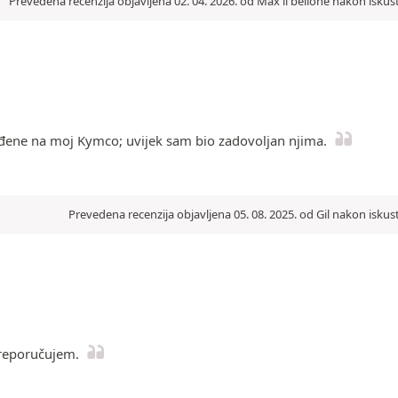
Prevedena recenzija objavljena 02. 04. 2026. od Max il bellone nakon iskus
ađene na moj Kymco; uvijek sam bio zadovoljan njima.
Prevedena recenzija objavljena 05. 08. 2025. od Gil nakon iskus
preporučujem.