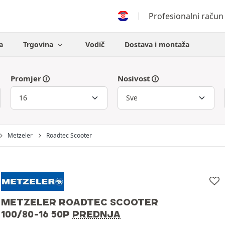
Profesionalni račun
a
Trgovina
Vodič
Dostava i montaža
Promjer
Nosivost
Metzeler
Roadtec Scooter
METZELER ROADTEC SCOOTER
100/80-16 50P
PREDNJA
Metzeler
100/80-16 50P