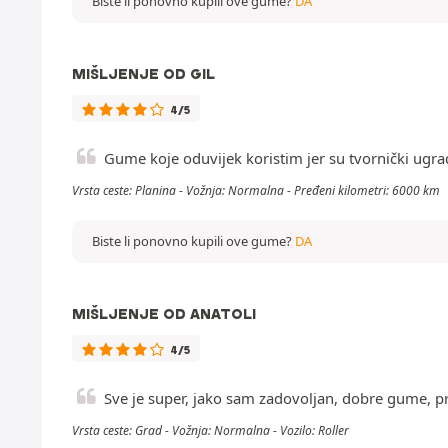
Biste li ponovno kupili ove gume?
DA
MIŠLJENJE OD GIL
4/5
Gume koje oduvijek koristim jer su tvornički ugr
Vrsta ceste: Planina - Vožnja: Normalna - Pređeni kilometri: 6000 km
Biste li ponovno kupili ove gume?
DA
MIŠLJENJE OD ANATOLI
4/5
Sve je super, jako sam zadovoljan, dobre gume, 
Vrsta ceste: Grad - Vožnja: Normalna - Vozilo: Roller