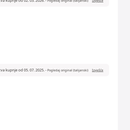
tva kupnje od 02. 03. 2026.
-
Pogledaj original (talijanski)
Izvješće
tva kupnje od 05. 07. 2025.
-
Pogledaj original (talijanski)
Izvješće