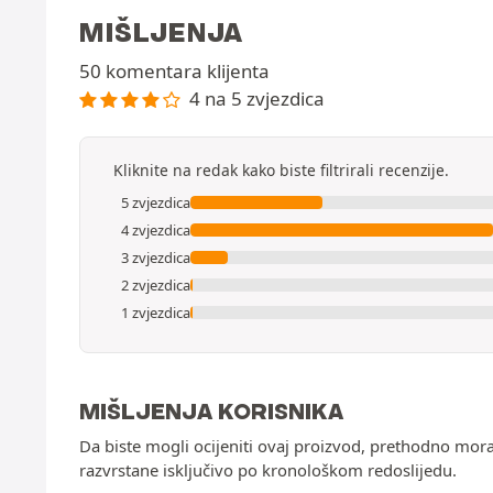
MIŠLJENJA
50 komentara klijenta
4 na 5 zvjezdica
Kliknite na redak kako biste filtrirali recenzije.
5 zvjezdica
4 zvjezdica
3 zvjezdica
2 zvjezdica
1 zvjezdica
MIŠLJENJA KORISNIKA
Da biste mogli ocijeniti ovaj proizvod, prethodno mor
razvrstane isključivo po kronološkom redoslijedu.