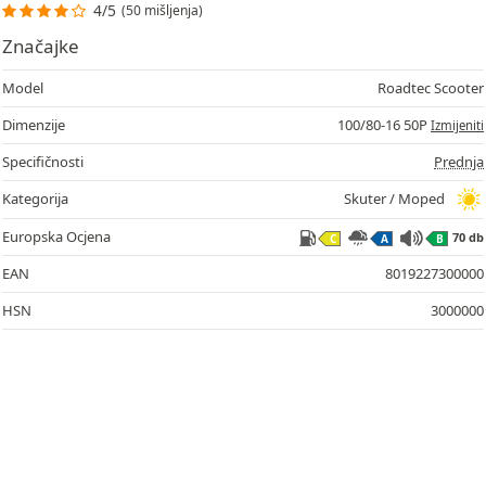
4/5
(50 mišljenja)
Značajke
Model
Roadtec Scooter
Dimenzije
100/80-16 50P
Izmijeniti
Specifičnosti
Prednja
70
Kategorija
Skuter / Moped
Europska Ocjena
70 db
C
A
B
EAN
8019227300000
HSN
3000000