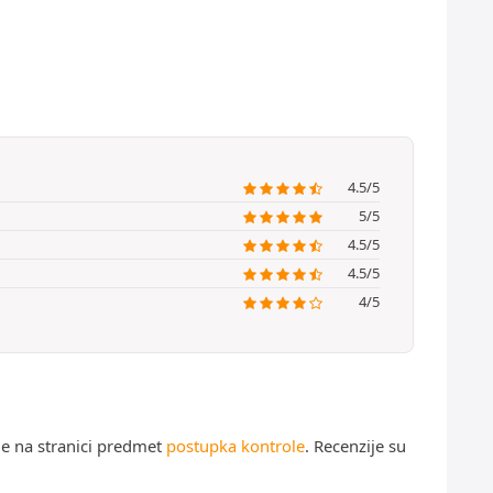
4.5/5
5/5
4.5/5
4.5/5
4/5
ne na stranici predmet
postupka kontrole
. Recenzije su