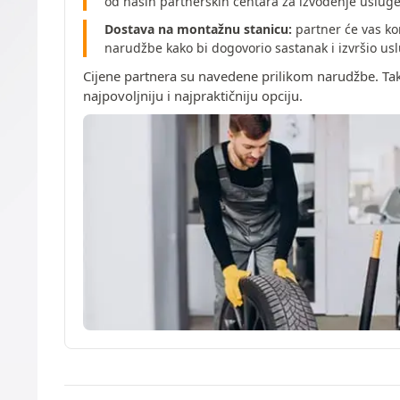
od naših partnerskih centara za izvođenje uslug
Dostava na montažnu stanicu:
partner će vas ko
narudžbe kako bi dogovorio sastanak i izvršio u
Cijene partnera su navedene prilikom narudžbe. Ta
najpovoljniju i najpraktičniju opciju.