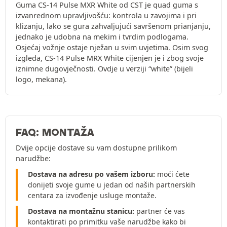
Guma CS-14 Pulse MXR White od CST je quad guma s
izvanrednom upravljivošću: kontrola u zavojima i pri
klizanju, lako se gura zahvaljujući savršenom prianjanju,
jednako je udobna na mekim i tvrdim podlogama.
Osjećaj vožnje ostaje nježan u svim uvjetima. Osim svog
izgleda, CS-14 Pulse MRX White cijenjen je i zbog svoje
iznimne dugovječnosti. Ovdje u verziji “white” (bijeli
logo, mekana).
FAQ: MONTAŽA
Dvije opcije dostave su vam dostupne prilikom
narudžbe:
Dostava na adresu po vašem izboru:
moći ćete
donijeti svoje gume u jedan od naših partnerskih
centara za izvođenje usluge montaže.
Dostava na montažnu stanicu:
partner će vas
kontaktirati po primitku vaše narudžbe kako bi