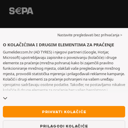
Nastavite pregledavati bez prihvaćanja >
O KOLAČIĆIMA I DRUGIM ELEMENTIMA ZA PRAĆENJE
Gumelider.com.hr (AD TYRES) i njegovi partneri (Google, Hotjar,
Microsoft) upotrebljavaju zapisnike o povezivanju (kolačiće) i druge
elemente za praćenje (mrežna pohrana) kako bi zajamčili pravilno
funkcioniranje mrežnog mjesta, olakšali vaše pregledavanje mrežnog
mjesta, provodili statistička mjerenja i prilagođavali reklamne kampanje.
Kolačići i drugi elementi za praćenje pohranjeni na vašem uređaju
vjerojatno sadržavaju osobne podatke. Također, ne postavljamo nikakve
kolačiće ili druge elemente za praćenje bez vašeg besplatnog i
informiranog pristanka, osim onih koji su bitni za rad mrežnog mjesta.
Zadržavamo vaš odabir tijekom šest mjeseci. Svoj pristanak možete
povući u bilo kojem trenutku posjetom stranice posvećene
kolačićima i
drugim elementima za praćenje
. Možete odabrati pregledavanje bez
PRIHVATI KOLAČIĆE
prihvaćanja pohranjivanja kolačića ili drugih elemenata za praćenje.
Odbijanjem se ne onemogućava pristupanje uslugama AD TYRES. Za
PRILAGODI KOLAČIĆE