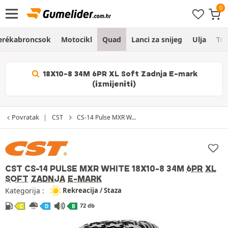
erékabroncsok
Motocikl
Quad
Lanci za snijeg
Ulja
Trg
18X10-8 34M 6PR XL Soft Zadnja E-mark
(izmijeniti)
Povratak
CST
CS-14 Pulse MXR W...
CST CS-14 PULSE MXR WHITE
18X10-8 34M
6PR
XL
SOFT
ZADNJA
E-MARK
Kategorija :
Rekreacija / Staza
72 db
C
D
B