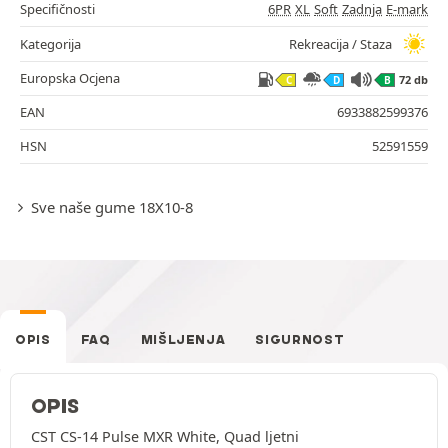
Specifičnosti
6PR
XL
Soft
Zadnja
E-mark
Kategorija
Rekreacija / Staza
Europska Ocjena
72 db
C
D
B
EAN
6933882599376
HSN
52591559
Sve naše gume 18X10-8
OPIS
FAQ
MIŠLJENJA
SIGURNOST
OPIS
CST CS-14 Pulse MXR White, Quad ljetni