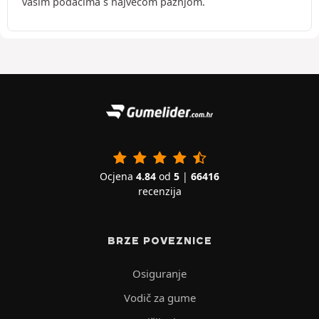
vašim podacima s najvećom pažnjom.
Ocjena
4.84
od
5
|
66416
recenzija
BRZE POVEZNICE
Osiguranje
Vodič za gume