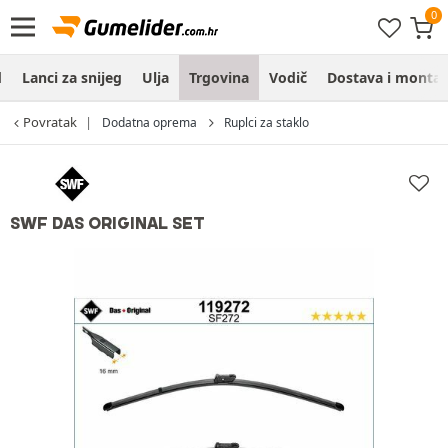
d
Lanci za snijeg
Ulja
Trgovina
Vodič
Dostava i monta
Povratak
Dodatna oprema
Ruplci za staklo
SWF DAS ORIGINAL SET