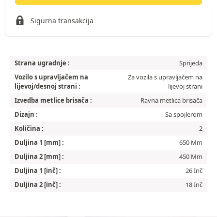
Sigurna transakcija
Strana ugradnje :
Sprijeda
Vozilo s upravljačem na
Za vozila s upravljačem na
lijevoj/desnoj strani :
lijevoj strani
Izvedba metlice brisača :
Ravna metlica brisača
Dizajn :
Sa spojlerom
Količina :
2
Duljina 1 [mm] :
650 Mm
Duljina 2 [mm] :
450 Mm
Duljina 1 [inč] :
26 Inč
Duljina 2 [inč] :
18 Inč