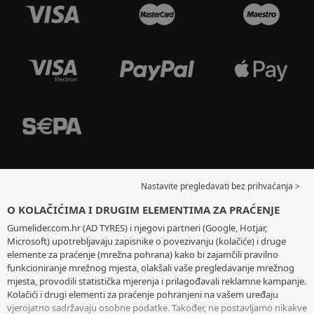
Nastavite pregledavati bez prihvaćanja >
O KOLAČIĆIMA I DRUGIM ELEMENTIMA ZA PRAĆENJE
Gumelider.com.hr (AD TYRES) i njegovi partneri (Google, Hotjar,
Microsoft) upotrebljavaju zapisnike o povezivanju (kolačiće) i druge
elemente za praćenje (mrežna pohrana) kako bi zajamčili pravilno
funkcioniranje mrežnog mjesta, olakšali vaše pregledavanje mrežnog
mjesta, provodili statistička mjerenja i prilagođavali reklamne kampanje.
Kolačići i drugi elementi za praćenje pohranjeni na vašem uređaju
vjerojatno sadržavaju osobne podatke. Također, ne postavljamo nikakve