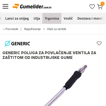
d
Lanci za snijeg
Ulja
Trgovina
Vodič
Dostava i monta
Povratak
Napuhivanje
Alati za ventile
GENERIC POLUGA ZA POVLAČENJE VENTILA ZA
ZAŠTITOM OD INDUSTRIJSKE GUME