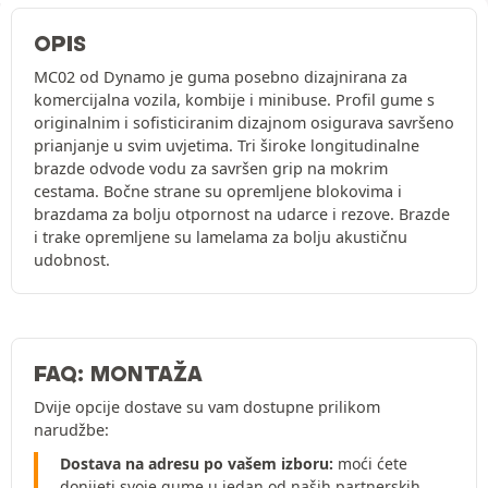
OPIS
MC02 od Dynamo je guma posebno dizajnirana za
komercijalna vozila, kombije i minibuse. Profil gume s
originalnim i sofisticiranim dizajnom osigurava savršeno
prianjanje u svim uvjetima. Tri široke longitudinalne
brazde odvode vodu za savršen grip na mokrim
cestama. Bočne strane su opremljene blokovima i
brazdama za bolju otpornost na udarce i rezove. Brazde
i trake opremljene su lamelama za bolju akustičnu
udobnost.
FAQ: MONTAŽA
Dvije opcije dostave su vam dostupne prilikom
narudžbe:
Dostava na adresu po vašem izboru:
moći ćete
donijeti svoje gume u jedan od naših partnerskih