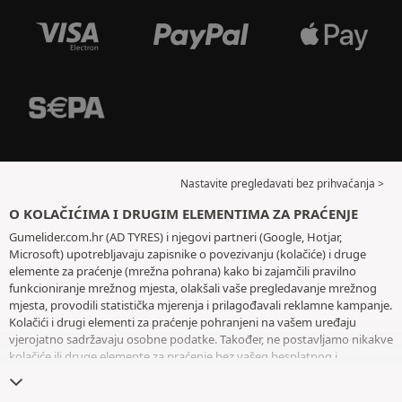
Nastavite pregledavati bez prihvaćanja >
O KOLAČIĆIMA I DRUGIM ELEMENTIMA ZA PRAĆENJE
Gumelider.com.hr (AD TYRES) i njegovi partneri (Google, Hotjar,
Microsoft) upotrebljavaju zapisnike o povezivanju (kolačiće) i druge
elemente za praćenje (mrežna pohrana) kako bi zajamčili pravilno
funkcioniranje mrežnog mjesta, olakšali vaše pregledavanje mrežnog
mjesta, provodili statistička mjerenja i prilagođavali reklamne kampanje.
Kolačići i drugi elementi za praćenje pohranjeni na vašem uređaju
vjerojatno sadržavaju osobne podatke. Također, ne postavljamo nikakve
kolačiće ili druge elemente za praćenje bez vašeg besplatnog i
informiranog pristanka, osim onih koji su bitni za rad mrežnog mjesta.
Zadržavamo vaš odabir tijekom šest mjeseci. Svoj pristanak možete