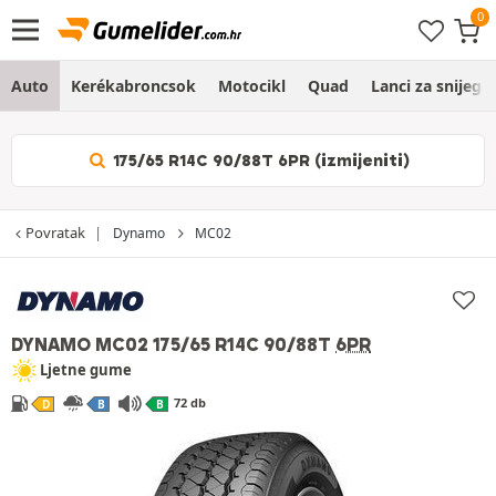
Auto
Kerékabroncsok
Motocikl
Quad
Lanci za snijeg
175/65 R14C 90/88T 6PR (izmijeniti)
Povratak
Dynamo
MC02
DYNAMO MC02
175/65 R14C 90/88T
6PR
Ljetne gume
72 db
D
B
B