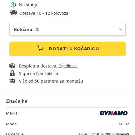
Na stanju
Dostava 10 - 12 kolovoza
DODATI U KOŠARICU
Besplatna dostava.
Pojedinosti
Sigurna transakcija
Više od 50 partnera za montažu
Značajke
Marka
Model
MC02
Dimenzije
175/65 R14C 90/88T
Izmijeniti