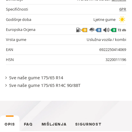
Specifičnosti
6PR
Godišnje doba
Ljetne gume
Europska Ocjena
72 db
D
B
B
Vrsta gume
Uslužna vozila / kombi
EAN
6922250414069
HSN
3220011196
Sve naše gume 175/65 R14
Sve naše gume 175/65 R14C 90/88T
OPIS
FAQ
MIŠLJENJA
SIGURNOST