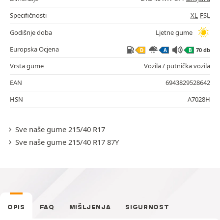
Specifičnosti
XL
FSL
Godišnje doba
Ljetne gume
Europska Ocjena
70 db
D
A
B
Vrsta gume
Vozila / putnička vozila
EAN
6943829528642
HSN
A7028H
Sve naše gume 215/40 R17
Sve naše gume 215/40 R17 87Y
OPIS
FAQ
MIŠLJENJA
SIGURNOST