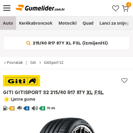
Auto
Kerékabroncsok
Motocikl
Quad
Lanci za snijeg
215/40 R17 87Y XL FSL (izmijeniti)
Povratak
Giti
GitiSport S2
GITI GITISPORT S2
215/40 R17 87Y
XL
FSL
Ljetne gume
70 db
D
A
B