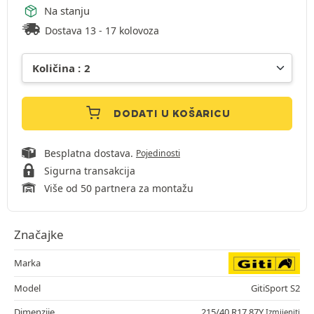
Na stanju
Dostava 13 - 17 kolovoza
DODATI U KOŠARICU
Besplatna dostava.
Pojedinosti
Sigurna transakcija
Više od 50 partnera za montažu
Značajke
Marka
Model
GitiSport S2
Dimenzije
215/40 R17 87Y
Izmijeniti