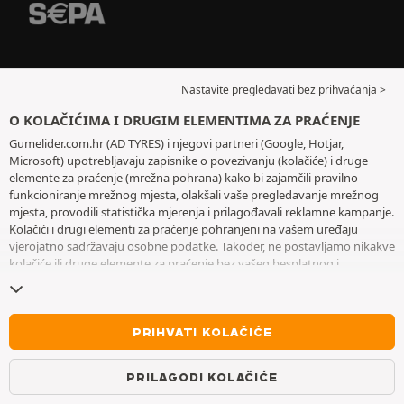
Nastavite pregledavati bez prihvaćanja >
O KOLAČIĆIMA I DRUGIM ELEMENTIMA ZA PRAĆENJE
Gumelider.com.hr (AD TYRES) i njegovi partneri (Google, Hotjar,
Microsoft) upotrebljavaju zapisnike o povezivanju (kolačiće) i druge
elemente za praćenje (mrežna pohrana) kako bi zajamčili pravilno
funkcioniranje mrežnog mjesta, olakšali vaše pregledavanje mrežnog
mjesta, provodili statistička mjerenja i prilagođavali reklamne kampanje.
Kolačići i drugi elementi za praćenje pohranjeni na vašem uređaju
vjerojatno sadržavaju osobne podatke. Također, ne postavljamo nikakve
kolačiće ili druge elemente za praćenje bez vašeg besplatnog i
informiranog pristanka, osim onih koji su bitni za rad mrežnog mjesta.
Zadržavamo vaš odabir tijekom šest mjeseci. Svoj pristanak možete
povući u bilo kojem trenutku posjetom stranice posvećene
kolačićima i
drugim elementima za praćenje
. Možete odabrati pregledavanje bez
PRIHVATI KOLAČIĆE
prihvaćanja pohranjivanja kolačića ili drugih elemenata za praćenje.
Odbijanjem se ne onemogućava pristupanje uslugama AD TYRES. Za
PRILAGODI KOLAČIĆE
više informacija pogledajte
stranicu posvećenu kolačićima i drugim
elementima za praćenje
.