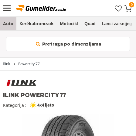
Auto
Kerékabroncsok
Motocikl
Quad
Lanci za snijeg
Pretraga po dimenzijama
Ilink
Powercity 77
ILINK POWERCITY 77
Kategorija :
4x4 ljeto