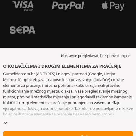
Nastavite pregledavati bez prihvaćanja >
O KOLAČIĆIMA I DRUGIM ELEMENTIMA ZA PRAĆENJE
Gumelider.com.hr (AD TYRES) i njegovi partneri (Google, Hotjar,
Microsoft) upotrebljavaju zapisnike o povezivanju (kolačiće) i druge
elemente za praćenje (mrežna pohrana) kako bi zajamčili pravilno
funkcioniranje mrežnog mjesta, olakšali vaše pregledavanje mrežnog
mjesta, provodili statistička mjerenja i prilagođavali reklamne kampanje.
Kolačići i drugi elementi za praćenje pohranjeni na vašem uređaju
vjerojatno sadržavaju osobne podatke. Također, ne postavljamo nikakve
kolačiće ili druge elemente za praćenje bez vašeg besplatnog i
informiranog pristanka, osim onih koji su bitni za rad mrežnog mjesta.
Zadržavamo vaš odabir tijekom šest mjeseci. Svoj pristanak možete
povući u bilo kojem trenutku posjetom stranice posvećene
kolačićima i