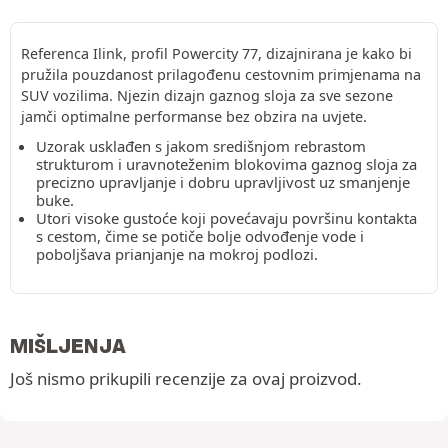
Referenca Ilink, profil Powercity 77, dizajnirana je kako bi
pružila pouzdanost prilagođenu cestovnim primjenama na
SUV vozilima. Njezin dizajn gaznog sloja za sve sezone
jamči optimalne performanse bez obzira na uvjete.
Uzorak usklađen s jakom središnjom rebrastom
strukturom i uravnoteženim blokovima gaznog sloja za
precizno upravljanje i dobru upravljivost uz smanjenje
buke.
Utori visoke gustoće koji povećavaju površinu kontakta
s cestom, čime se potiče bolje odvođenje vode i
poboljšava prianjanje na mokroj podlozi.
MIŠLJENJA
Još nismo prikupili recenzije za ovaj proizvod.