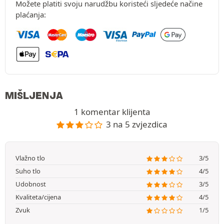
Možete platiti svoju narudžbu koristeći sljedeće načine
plaćanja:
MIŠLJENJA
1 komentar klijenta
3 na 5 zvjezdica
Vlažno tlo
3/5
Suho tlo
4/5
Udobnost
3/5
Kvaliteta/cijena
4/5
Zvuk
1/5