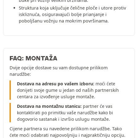
buke pri vožnji velikim brzinama.
Struktura koja uključuje čelične ploče i utore protiv
iskliznuća, osiguravajući bolje prianjanje i
poboljšanu vožnju na mokrim površinama.
FAQ: MONTAŽA
Dvije opcije dostave su vam dostupne prilikom
narudžbe:
Dostava na adresu po vašem izboru:
moći ćete
donijeti svoje gume u jedan od naših partnerskih
centara za izvođenje usluge montaže.
Dostava na montažnu stanicu:
partner će vas
kontaktirati po primitku vaše narudžbe kako bi
dogovorio sastanak i izvršio uslugu montaže.
Cijene partnera su navedene prilikom narudžbe. Tako
ćete moći odabrati najpovoljniju i najpraktičniju opciju.