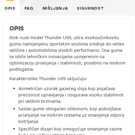
OPIS
FAQ
MIŠLJENJA
SIGURNOST
OPIS
Ilink nudi model Thunder U09, ultra visokoučinkovitu
gumu namijenjenu sportskim vozilima srednje do velike
veličine i automobilima visokih performansi. Ova guma
se ističe tehničkim inovacijama usmjerenim na
optimizaciju prianjanja i stabilnosti, posebno na mokrim
podlogama.
Karakteristike Thunder U09 uključuju:
Asimetričan uzorak gazećeg sloja koji pojačava
preciznost upravljanja i osigurava visoku stabilnost
pri velikim brzinama.
Sastav gume obogaćen silikonom, koji poboljšava
prianjanje na mokrim cestama uz smanjenje otpora
kotrljanja.
Specifičan dizajn koji omogućuje smanjenje razine