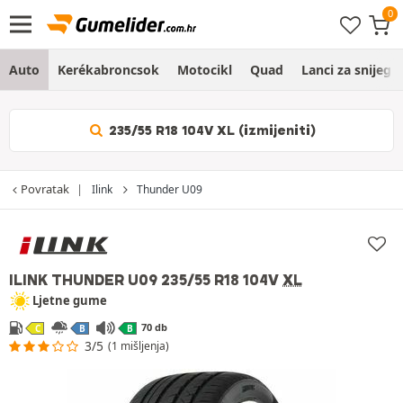
Auto
Kerékabroncsok
Motocikl
Quad
Lanci za snijeg
235/55 R18 104V XL (izmijeniti)
Povratak
Ilink
Thunder U09
ILINK THUNDER U09
235/55 R18 104V
XL
Ljetne gume
70 db
C
B
B
3/5
(1 mišljenja)