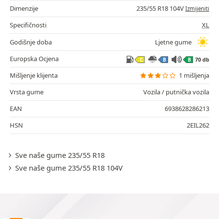
Dimenzije
235/55 R18 104V
Izmijeniti
Specifičnosti
XL
Godišnje doba
Ljetne gume
Europska Ocjena
70 db
C
B
B
Mišljenje klijenta
1 mišljenja
Vrsta gume
Vozila / putnička vozila
EAN
6938628286213
HSN
2EIL262
Sve naše gume 235/55 R18
Sve naše gume 235/55 R18 104V