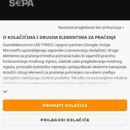
Nastavite pregledavati bez prihvaćanja >
O KOLAČIĆIMA I DRUGIM ELEMENTIMA ZA PRAĆENJE
Gumelider.com.hr (AD TYRES) i njegovi partneri (Google, Hotjar,
Microsoft) upotrebljavaju zapisnike o povezivanju (kolačiće) i druge
elemente za praćenje (mrežna pohrana) kako bi zajamčili pravilno
funkcioniranje mrežnog mjesta, olakšali vaše pregledavanje mrežnog
mjesta, provodili statistička mjerenja i prilagođavali reklamne kampanje.
Kolačići i drugi elementi za praćenje pohranjeni na vašem uređaju
vjerojatno sadržavaju osobne podatke. Također, ne postavljamo nikakve
kolačiće ili druge elemente za praćenje bez vašeg besplatnog i
informiranog pristanka, osim onih koji su bitni za rad mrežnog mjesta.
Zadržavamo vaš odabir tijekom šest mjeseci. Svoj pristanak možete
povući u bilo kojem trenutku posjetom stranice posvećene
kolačićima i
drugim elementima za praćenje
. Možete odabrati pregledavanje bez
PRIHVATI KOLAČIĆE
prihvaćanja pohranjivanja kolačića ili drugih elemenata za praćenje.
Odbijanjem se ne onemogućava pristupanje uslugama AD TYRES. Za
PRILAGODI KOLAČIĆE
više informacija pogledajte
stranicu posvećenu kolačićima i drugim
elementima za praćenje
.