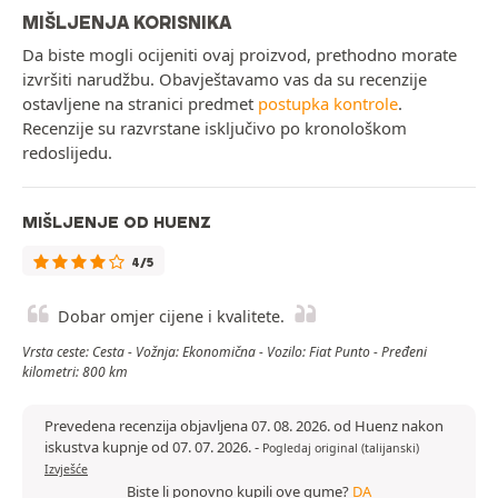
MIŠLJENJA KORISNIKA
Da biste mogli ocijeniti ovaj proizvod, prethodno morate
izvršiti narudžbu. Obavještavamo vas da su recenzije
ostavljene na stranici predmet
postupka kontrole
.
Recenzije su razvrstane isključivo po kronološkom
redoslijedu.
MIŠLJENJE OD HUENZ
4/5
Dobar omjer cijene i kvalitete.
Vrsta ceste: Cesta - Vožnja: Ekonomična - Vozilo: Fiat Punto - Pređeni
kilometri: 800 km
Prevedena recenzija objavljena 07. 08. 2026. od Huenz nakon
iskustva kupnje od 07. 07. 2026.
-
Pogledaj original (talijanski)
Izvješće
Biste li ponovno kupili ove gume?
DA