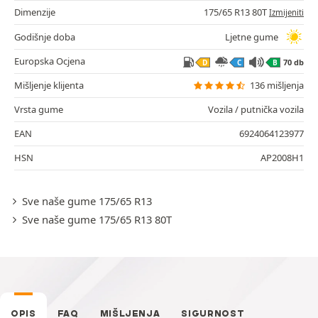
Dimenzije
175/65 R13 80T
Izmijeniti
Godišnje doba
Ljetne gume
Europska Ocjena
70 db
D
C
B
Mišljenje klijenta
136 mišljenja
Vrsta gume
Vozila / putnička vozila
EAN
6924064123977
HSN
AP2008H1
Sve naše gume 175/65 R13
Sve naše gume 175/65 R13 80T
OPIS
FAQ
MIŠLJENJA
SIGURNOST