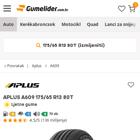
Auto
Kerékabroncsok
Motocikl
Quad
Lanci za snijeg
175/65 R13 80T (izmijeniti)
Povratak
Aplus
A609
APLUS A609
175/65 R13 80T
Ljetne gume
70 db
D
C
B
4.5/5
(136 mišljenja)