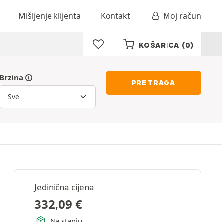
Mišljenje klijenta
Kontakt
Moj račun
KOŠARICA
(0)
Brzina
PRETRAGA
Jedinična cijena
332,09
€
Na stanju