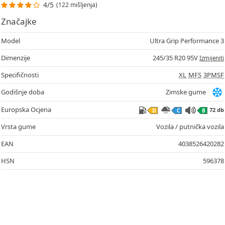
4/5
(122 mišljenja)
Značajke
Model
Ultra Grip Performance 3
Dimenzije
245/35 R20 95V
Izmijeniti
Specifičnosti
XL
MFS
3PMSF
Godišnje doba
Zimske gume
Europska Ocjena
72 db
D
C
B
Vrsta gume
Vozila / putnička vozila
EAN
4038526420282
HSN
596378