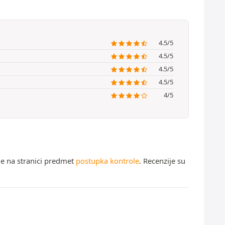
4.5/5
4.5/5
4.5/5
4.5/5
4/5
ne na stranici predmet
postupka kontrole
. Recenzije su