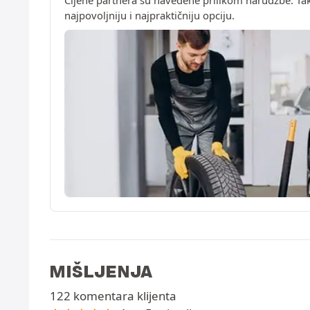
Cijene partnera su navedene prilikom narudžbe. Ta
najpovoljniju i najpraktičniju opciju.
MIŠLJENJA
122 komentara klijenta