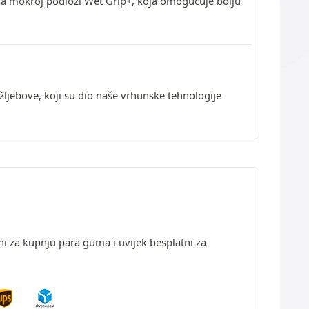
a na mokroj podlozi Wet Grip+, koja omogućuje bolju
žljebove, koji su dio naše vrhunske tehnologije
ni za kupnju para guma i uvijek besplatni za