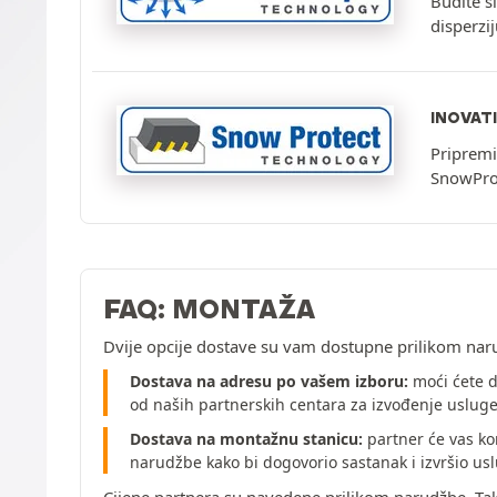
Budite s
disperzi
INOVAT
Pripremi
SnowPro
FAQ: MONTAŽA
Dvije opcije dostave su vam dostupne prilikom nar
Dostava na adresu po vašem izboru:
moći ćete d
od naših partnerskih centara za izvođenje uslug
Dostava na montažnu stanicu:
partner će vas ko
narudžbe kako bi dogovorio sastanak i izvršio u