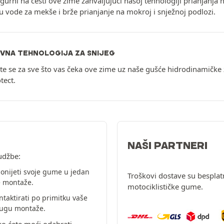
igurni na cesti ove zime zahvaljujući našoj tehnologiji prianjanj
ju vode za mekše i brže prianjanje na mokroj i snježnoj podlozi.
IVNA TEHNOLOGIJA ZA SNIJEG
te se za sve što vas čeka ove zime uz naše gušće hidrodinamičke 
tect.
NAŠI PARTNERI
udžbe:
onijeti svoje gume u jedan
Troškovi dostave su besplat
e montaže.
motociklističke gume.
ntaktirati po primitku vaše
slugu montaže.