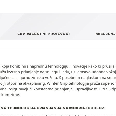
EKVIVALENTNI PROIZVODI
MIŠLJENJ
koja kombinira naprednu tehnologiju i inovacije kako bi pružila
ruža izvrsno prianjanje na snijegu i ledu, uz jamstvo udobne vožn
 ključno za sigurnu zimsku vožnju. S posebnim naglaskom na smanj
olji otpor na akvaplaning. Winter Grip tehnologija pruža super
ama, osiguravajući konstantno prianjanje i upravljivost. Ultra Gri
ijekom zime.
NA TEHNOLOGIJA PRIANJANJA NA MOKROJ PODLOZI