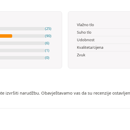
Vlažno tlo
(25)
Suho tlo
(90)
Udobnost
(6)
Kvaliteta/cijena
(1)
Zvuk
(0)
ate izvršiti narudžbu. Obavještavamo vas da su recenzije ostavlje