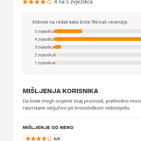
4 na 5 zvjezdica
Kliknite na redak kako biste filtrirali recenzije.
5 zvjezdica
4 zvjezdica
3 zvjezdica
2 zvjezdica
1 zvjezdica
MIŠLJENJA KORISNIKA
Da biste mogli ocijeniti ovaj proizvod, prethodno mor
razvrstane isključivo po kronološkom redoslijedu.
MIŠLJENJE OD NENO
4/5