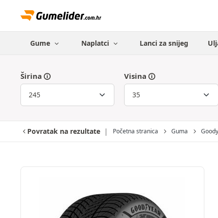
Gume
Naplatci
Lanci za snijeg
Ulj
Širina
Visina
Povratak na rezultate
Početna stranica
Guma
Goody