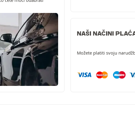
ko ćete moći odabrati
NAŠI NAČINI PLAĆ
Možete platiti svoju narudžb