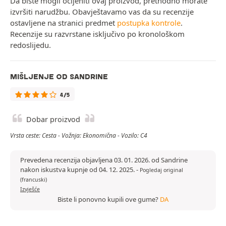
Da biste mogli ocijeniti ovaj proizvod, prethodno morate
izvršiti narudžbu. Obavještavamo vas da su recenzije
ostavljene na stranici predmet
postupka kontrole
.
Recenzije su razvrstane isključivo po kronološkom
redoslijedu.
MIŠLJENJE OD SANDRINE
4/5
Dobar proizvod
Vrsta ceste: Cesta - Vožnja: Ekonomična - Vozilo: C4
Prevedena recenzija objavljena 03. 01. 2026. od Sandrine
nakon iskustva kupnje od 04. 12. 2025.
-
Pogledaj original
(francuski)
Izvješće
Biste li ponovno kupili ove gume?
DA