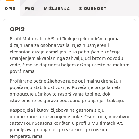
OPIS
FAQ
MIŠLJENJA
SIGURNOST
OPIS
Profil Multimatch A/S od Ilink je cjelogodišnja guma
dizajnirana za osobna vozila. Njezin usmjeren i
elegantan dizajn osmišljen je za poboljšanje kočenja
smanjenjem akvaplaninga zahvaljujući brzom odvodu
vode, čime se doprinosi boljem držanju ceste na mokrim
površinama.
Profilirane bočne žljebove nude optimalnu drenažu i
pojačavaju stabilnost vožnje. Povećanje broja lamela
omogućuje učinkovito raspršivanje topline, dok
istovremeno osigurava pouzdano prianjanje i trakciju.
Raspodjela i kutovi žljebova na gaznom sloju
optimizirani su za smanjenje buke. Osim toga, inovativni
sastav Four Seasons korišten u profilu Multimatch A/S
poboljšava prianjanje i pri visokim i pri niskim
temperaturama.