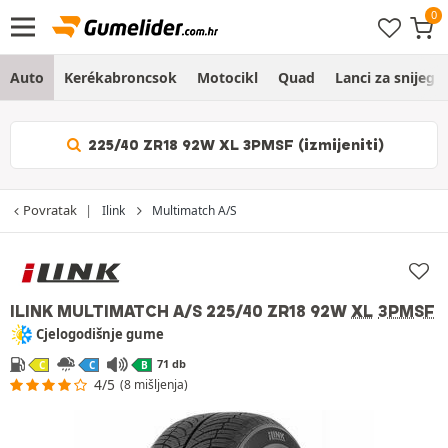
Auto
Kerékabroncsok
Motocikl
Quad
Lanci za snijeg
225/40 ZR18 92W XL 3PMSF (izmijeniti)
Povratak
Ilink
Multimatch A/S
ILINK MULTIMATCH A/S
225/40 ZR18 92W
XL
3PMSF
Cjelogodišnje gume
71 db
C
C
B
4/5
(8 mišljenja)