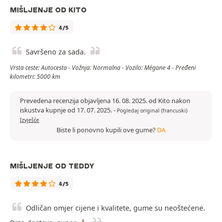
MIŠLJENJE OD KITO
4/5
Savršeno za sada.
Vrsta ceste: Autocesta - Vožnja: Normalna - Vozilo: Mégane 4 - Pređeni
kilometri: 5000 km
Prevedena recenzija objavljena 16. 08. 2025. od Kito nakon
iskustva kupnje od 17. 07. 2025.
-
Pogledaj original (francuski)
Izvješće
Biste li ponovno kupili ove gume?
DA
MIŠLJENJE OD TEDDY
4/5
Odličan omjer cijene i kvalitete, gume su neoštećene.