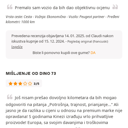
Premalo sam vozio da bih dao objektivnu ocjenu
Vrsta ceste: Cesta - Vožnja: Ekonomična - Vozilo: Peugeot partner - Pređeni
kilometri: 1000 km
Prevedena recenzija objavljena 14. 01. 2025. od Claudi nakon
iskustva kupnje od 15. 12. 2024.
-
Pogledaj original (francuski)
Izvješće
Biste li ponovno kupili ove gume?
DA
MIŠLJENJE OD DINO 73
3/5
Još nisam prešao dovoljno kilometara da bih mogao
odgovoriti na pitanja „Potrošnja, trajnost, prianjanje...“ Ali
jasno je da razlika u cijeni u odnosu na premium marke nije
opravdana! S godinama Kinezi izrađuju vrlo prihvatljive
proizvode! Europa, sa svojim davanjima i troškovima