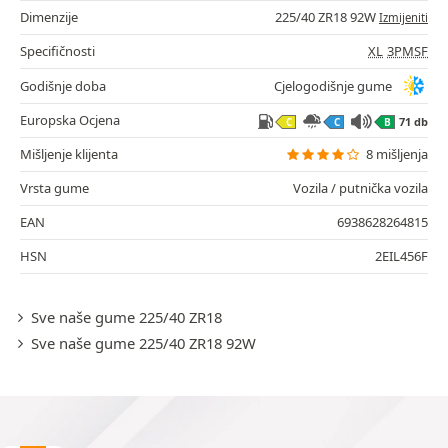
Dimenzije
225/40 ZR18 92W
Izmijeniti
Specifičnosti
XL
3PMSF
Godišnje doba
Cjelogodišnje gume
Europska Ocjena
71 db
C
C
B
Mišljenje klijenta
8 mišljenja
Vrsta gume
Vozila / putnička vozila
EAN
6938628264815
HSN
2EIL456F
Sve naše gume 225/40 ZR18
Sve naše gume 225/40 ZR18 92W