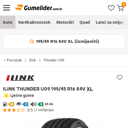
Auto
Kerékabroncsok
Motocikl
Quad
Lanci za snijeg
195/45 R16 84V XL (izmijeniti)
Povratak
Ilink
Thunder U09
ILINK THUNDER U09
195/45 R16 84V
XL
Ljetne gume
69 db
D
C
B
3/5
(1 mišljenja)