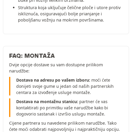
buke pri vožnji velikim brzinama.
Struktura koja uključuje čelične ploče i utore protiv
iskliznuća, osiguravajući bolje prianjanje i
poboljšanu vožnju na mokrim površinama.
FAQ: MONTAŽA
Dvije opcije dostave su vam dostupne prilikom
narudžbe:
Dostava na adresu po vašem izboru:
moći ćete
donijeti svoje gume u jedan od naših partnerskih
centara za izvođenje usluge montaže.
Dostava na montažnu stanicu:
partner će vas
kontaktirati po primitku vaše narudžbe kako bi
dogovorio sastanak i izvršio uslugu montaže.
Cijene partnera su navedene prilikom narudžbe. Tako
ćete moći odabrati najpovoljniju i najpraktičniju opciju.