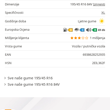
Dimenzije
195/45 R16 84V
Izmijeniti
Specifičnosti
XL
Godišnje doba
Ljetne gume
Europska Ocjena
69 db
D
C
B
Mišljenje klijenta
1 mišljenja
Vrsta gume
Vozila / putnička vozila
EAN
6938628252935
HSN
2EIL362F
Sve naše gume 195/45 R16
Sve naše gume 195/45 R16 84V