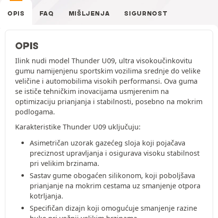
OPIS
FAQ
MIŠLJENJA
SIGURNOST
OPIS
Ilink nudi model Thunder U09, ultra visokoučinkovitu
gumu namijenjenu sportskim vozilima srednje do velike
veličine i automobilima visokih performansi. Ova guma
se ističe tehničkim inovacijama usmjerenim na
optimizaciju prianjanja i stabilnosti, posebno na mokrim
podlogama.
Karakteristike Thunder U09 uključuju:
Asimetričan uzorak gazećeg sloja koji pojačava
preciznost upravljanja i osigurava visoku stabilnost
pri velikim brzinama.
Sastav gume obogaćen silikonom, koji poboljšava
prianjanje na mokrim cestama uz smanjenje otpora
kotrljanja.
Specifičan dizajn koji omogućuje smanjenje razine