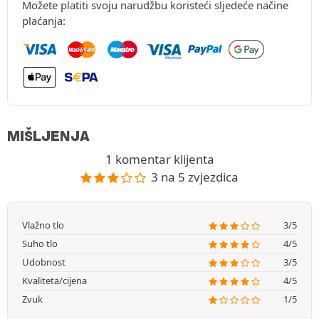
Možete platiti svoju narudžbu koristeći sljedeće načine
plaćanja:
MIŠLJENJA
1 komentar klijenta
3 na 5 zvjezdica
Vlažno tlo
3/5
Suho tlo
4/5
Udobnost
3/5
Kvaliteta/cijena
4/5
Zvuk
1/5