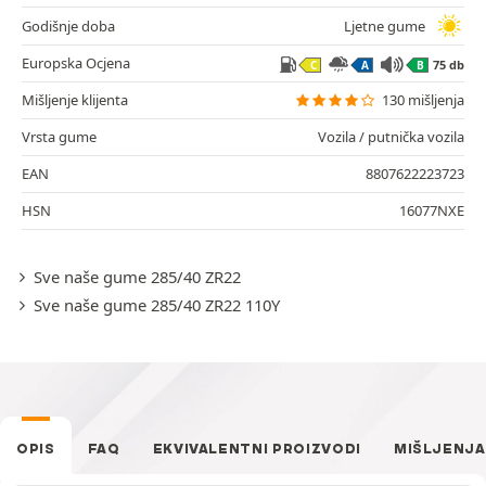
Godišnje doba
Ljetne gume
Europska Ocjena
75 db
C
A
B
Mišljenje klijenta
130 mišljenja
Vrsta gume
Vozila / putnička vozila
EAN
8807622223723
HSN
16077NXE
Sve naše gume 285/40 ZR22
Sve naše gume 285/40 ZR22 110Y
OPIS
FAQ
EKVIVALENTNI PROIZVODI
MIŠLJENJA