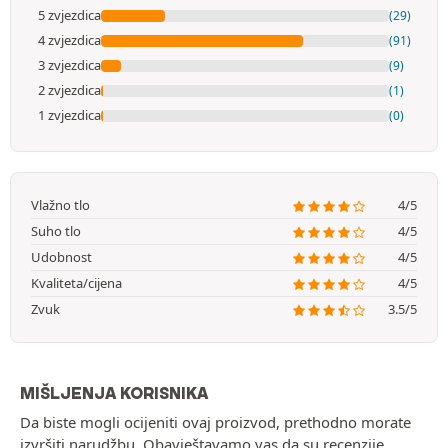
5 zvjezdica
(29)
4 zvjezdica
(91)
3 zvjezdica
(9)
2 zvjezdica
(1)
1 zvjezdica
(0)
Vlažno tlo
4/5
Suho tlo
4/5
Udobnost
4/5
Kvaliteta/cijena
4/5
Zvuk
3.5/5
MIŠLJENJA KORISNIKA
Da biste mogli ocijeniti ovaj proizvod, prethodno morate
izvršiti narudžbu. Obavještavamo vas da su recenzije