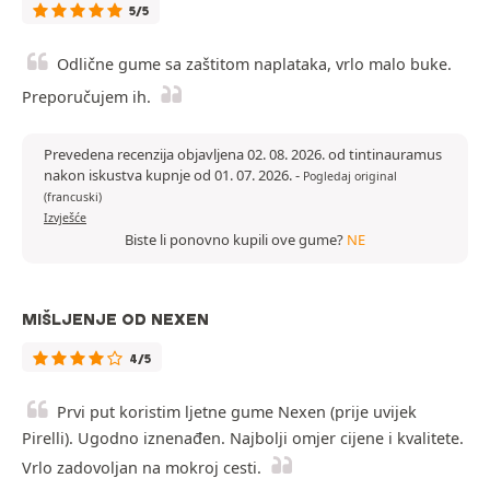
5/5
Odlične gume sa zaštitom naplataka, vrlo malo buke.
Preporučujem ih.
Prevedena recenzija objavljena 02. 08. 2026. od tintinauramus
nakon iskustva kupnje od 01. 07. 2026.
-
Pogledaj original
(francuski)
Izvješće
Biste li ponovno kupili ove gume?
NE
MIŠLJENJE OD NEXEN
4/5
Prvi put koristim ljetne gume Nexen (prije uvijek
Pirelli). Ugodno iznenađen. Najbolji omjer cijene i kvalitete.
Vrlo zadovoljan na mokroj cesti.