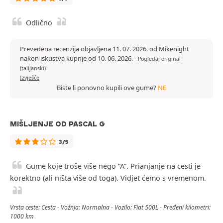
Odlično
Prevedena recenzija objavljena 11. 07. 2026. od Mikenight
nakon iskustva kupnje od 10. 06. 2026.
-
Pogledaj original
(talijanski)
Izvješće
Biste li ponovno kupili ove gume?
NE
MIŠLJENJE OD PASCAL G
3/5
Gume koje troše više nego “A”. Prianjanje na cesti je
korektno (ali ništa više od toga). Vidjet ćemo s vremenom.
Vrsta ceste: Cesta - Vožnja: Normalna - Vozilo: Fiat 500L - Pređeni kilometri:
1000 km