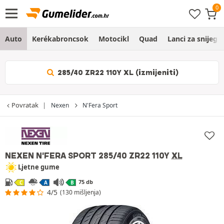
Auto
Kerékabroncsok
Motocikl
Quad
Lanci za snijeg
285/40 ZR22 110Y XL (izmijeniti)
Povratak
Nexen
N'Fera Sport
NEXEN N'FERA SPORT
285/40 ZR22 110Y
XL
Ljetne gume
75 db
C
A
B
4/5
(130 mišljenja)