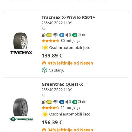
Tracmax X-Privilo RS01+
285/40 ZR22 110Y
XL
72 db
C
C
A
85 mišljenja
Osobni automobili ljeto
139,89
€
41% jeftinije od Nexen
Na stanju
Greentrac Quest-X
285/40 ZR22 110Y
XL
73 db
C
A
B
11 mišljenja
Osobni automobili ljeto
156,39
€
34% jeftinije od Nexen