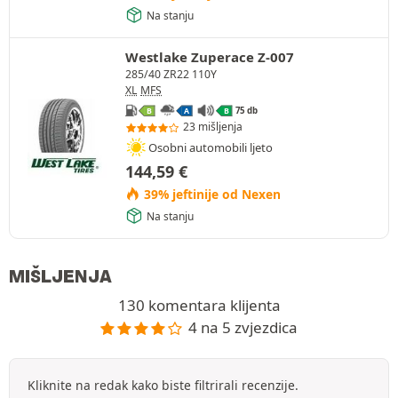
Na stanju
Westlake Zuperace Z-007
285/40 ZR22 110Y
XL
MFS
75 db
B
A
B
23 mišljenja
Osobni automobili ljeto
144,59
€
39% jeftinije od Nexen
Na stanju
MIŠLJENJA
130 komentara klijenta
4 na 5 zvjezdica
Kliknite na redak kako biste filtrirali recenzije.