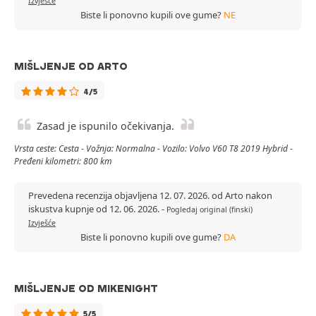
Izvješće
Biste li ponovno kupili ove gume?
NE
MIŠLJENJE OD ARTO
4/5
Zasad je ispunilo očekivanja.
Vrsta ceste: Cesta - Vožnja: Normalna - Vozilo: Volvo V60 T8 2019 Hybrid -
Pređeni kilometri: 800 km
Prevedena recenzija objavljena 12. 07. 2026. od Arto nakon
iskustva kupnje od 12. 06. 2026.
-
Pogledaj original (finski)
Izvješće
Biste li ponovno kupili ove gume?
DA
MIŠLJENJE OD MIKENIGHT
5/5