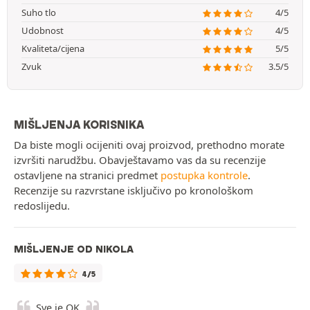
Suho tlo
4/5
Udobnost
4/5
Kvaliteta/cijena
5/5
Zvuk
3.5/5
MIŠLJENJA KORISNIKA
Da biste mogli ocijeniti ovaj proizvod, prethodno morate
izvršiti narudžbu. Obavještavamo vas da su recenzije
ostavljene na stranici predmet
postupka kontrole
.
Recenzije su razvrstane isključivo po kronološkom
redoslijedu.
MIŠLJENJE OD NIKOLA
4/5
Sve je OK