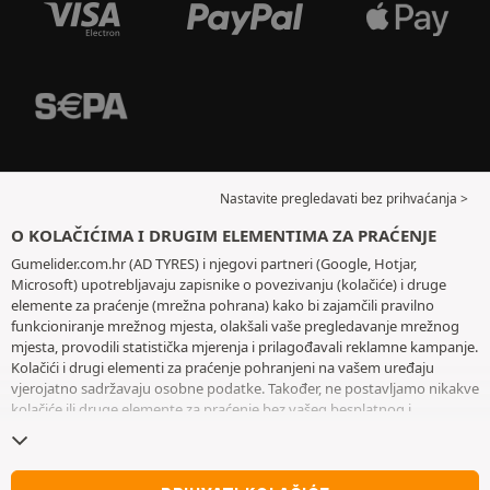
Nastavite pregledavati bez prihvaćanja >
O KOLAČIĆIMA I DRUGIM ELEMENTIMA ZA PRAĆENJE
Gumelider.com.hr (AD TYRES) i njegovi partneri (Google, Hotjar,
Microsoft) upotrebljavaju zapisnike o povezivanju (kolačiće) i druge
elemente za praćenje (mrežna pohrana) kako bi zajamčili pravilno
funkcioniranje mrežnog mjesta, olakšali vaše pregledavanje mrežnog
mjesta, provodili statistička mjerenja i prilagođavali reklamne kampanje.
Kolačići i drugi elementi za praćenje pohranjeni na vašem uređaju
vjerojatno sadržavaju osobne podatke. Također, ne postavljamo nikakve
kolačiće ili druge elemente za praćenje bez vašeg besplatnog i
informiranog pristanka, osim onih koji su bitni za rad mrežnog mjesta.
Zadržavamo vaš odabir tijekom šest mjeseci. Svoj pristanak možete
povući u bilo kojem trenutku posjetom stranice posvećene
kolačićima i