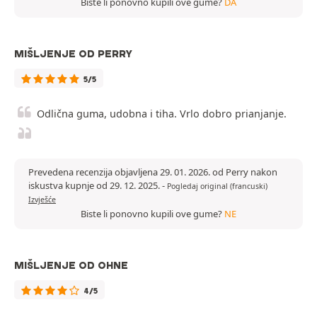
Biste li ponovno kupili ove gume?
DA
MIŠLJENJE OD PERRY
5/5
Odlična guma, udobna i tiha. Vrlo dobro prianjanje.
Prevedena recenzija objavljena 29. 01. 2026. od Perry nakon
iskustva kupnje od 29. 12. 2025.
-
Pogledaj original (francuski)
Izvješće
Biste li ponovno kupili ove gume?
NE
MIŠLJENJE OD OHNE
4/5