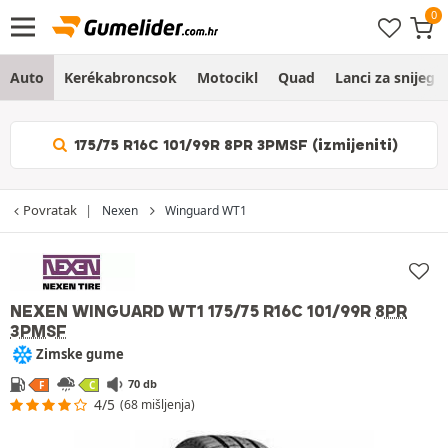
Auto
Kerékabroncsok
Motocikl
Quad
Lanci za snijeg
175/75 R16C 101/99R 8PR 3PMSF (izmijeniti)
Povratak
Nexen
Winguard WT1
NEXEN WINGUARD WT1
175/75 R16C 101/99R
8PR
3PMSF
Zimske gume
70 db
F
C
4/5
(68 mišljenja)