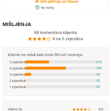
26% jeftinije od Nexen
Na stanju
MIŠLJENJA
68 komentara klijenta
4 na 5 zvjezdica
Kliknite na redak kako biste filtrirali recenzije.
5 zvjezdica
(23)
4 zvjezdica
(39)
3 zvjezdica
(6)
2 zvjezdica
(0)
1 zvjezdica
(0)
Vlažno tlo
4/5