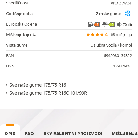
Specifičnosti
8PR
3PMSF
Godišnje doba
Zimske gume
Europska Ocjena
70 db
F
C
Mišljenje klijenta
68 mišljenja
Vrsta gume
Uslužna vozila / kombi
EAN
6945080139322
HSN
13932NXC
Sve naše gume 175/75 R16
Sve naše gume 175/75 R16C 101/99R
OPIS
FAQ
EKVIVALENTNI PROIZVODI
MIŠLJENJA