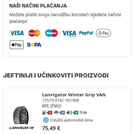
NAŠI NAČINI PLAĆANJA
Možete platiti svoju narudžbu koristeći sljedeće načine
plaćanja:
JEFTINIJI I UČINKOVITI PROIZVODI
Lanvigator Winter Grip VAN
175/75 R16C 101/99R
8PR
3PMSF
72 db
E
B
B
Uslužni automobili zima
75,49
€