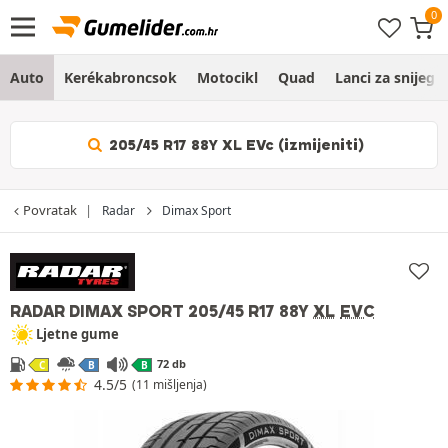
Auto
Kerékabroncsok
Motocikl
Quad
Lanci za snijeg
205/45 R17 88Y XL EVc (izmijeniti)
Povratak
Radar
Dimax Sport
RADAR DIMAX SPORT
205/45 R17 88Y
XL
EVC
Ljetne gume
72 db
C
B
B
4.5/5
(11 mišljenja)