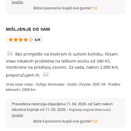
Izvješće
Biste li ponovno kupili ove gume?
NE
MIŠLJENJE OD SAM
4/5
Bez primjedbi na mokrom ili suhom kolniku. Nisam
imao nikakvih problema na teškom vozilu od 340 KS,
montirane na prednjoj osovini. Za sada, nakon 2.000 km,
preporučujem ih.
Vrsta ceste: Cesta - Vožnja: Normalna - Vozilo: Chrysler 300C V8 - Pređeni
kilometri: 2000 km
Prevedena recenzija objavljena 11. 04. 2026. od Sam nakon
iskustva kupnje od 11. 03. 2026.
-
Pogledaj original (francuski)
Izvješće
Biste li ponovno kupili ove gume?
DA