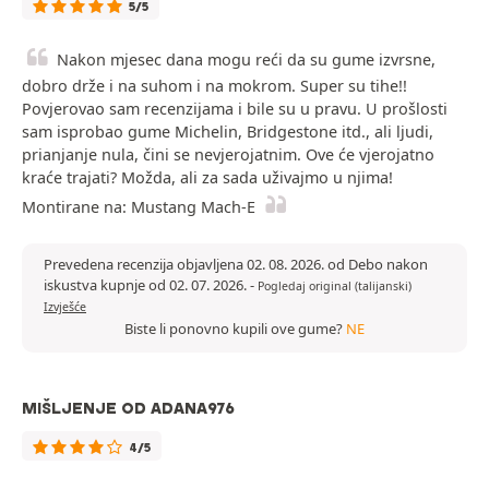
5/5
Nakon mjesec dana mogu reći da su gume izvrsne,
dobro drže i na suhom i na mokrom. Super su tihe!!
Povjerovao sam recenzijama i bile su u pravu. U prošlosti
sam isprobao gume Michelin, Bridgestone itd., ali ljudi,
prianjanje nula, čini se nevjerojatnim. Ove će vjerojatno
kraće trajati? Možda, ali za sada uživajmo u njima!
Montirane na: Mustang Mach-E
Prevedena recenzija objavljena 02. 08. 2026. od Debo nakon
iskustva kupnje od 02. 07. 2026.
-
Pogledaj original (talijanski)
Izvješće
Biste li ponovno kupili ove gume?
NE
MIŠLJENJE OD ADANA976
4/5