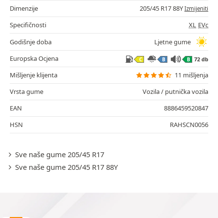
Dimenzije
205/45 R17 88Y
Izmijeniti
Specifičnosti
XL
EVc
Godišnje doba
Ljetne gume
Europska Ocjena
72 db
C
B
B
Mišljenje klijenta
11 mišljenja
Vrsta gume
Vozila / putnička vozila
EAN
8886459520847
HSN
RAHSCN0056
Sve naše gume 205/45 R17
Sve naše gume 205/45 R17 88Y