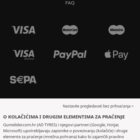
FAQ
Nastavite pregledavati bez prihvaćanja >
O KOLAČIĆIMA I DRUGIM ELEMENTIMA ZA PRAĆENJE
Gumelider.com.hr (AD TYRES) i njegovi partneri (Google, Hotjar,
Microsoft) upotrebljavaju zapisnike o povezivanju (kolačiće) i druge
elemente za praćenje (mrežna pohrana) kako bi zajamčili pravilno