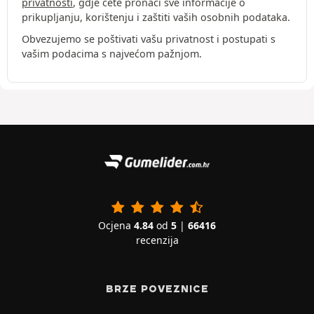
privatnosti
, gdje ćete pronaći sve informacije o
prikupljanju, korištenju i zaštiti vaših osobnih podataka.
Obvezujemo se poštivati vašu privatnost i postupati s
vašim podacima s najvećom pažnjom.
Ocjena
4.84
od
5
|
66416
recenzija
BRZE POVEZNICE