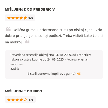
MIŠLJENJE OD FREDERIC V
5/5
Odlična guma. Performanse su tu po niskoj cijeni. Vrlo
dobro prianjanje na suhoj podlozi. Treba vidjeti kako će biti
na mokroj.
Prevedena recenzija objavljena 24. 10. 2025. od Frederic V
nakon iskustva kupnje od 24. 09. 2025.
-
Pogledaj original
(francuski)
Izvješće
Biste li ponovno kupili ove gume?
NE
MIŠLJENJE OD NICO
4/5