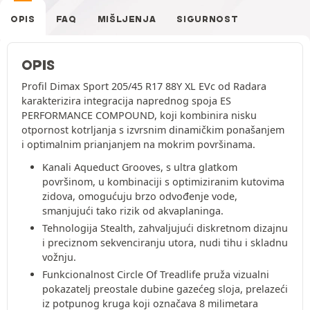
OPIS
FAQ
MIŠLJENJA
SIGURNOST
OPIS
Profil Dimax Sport 205/45 R17 88Y XL EVc od Radara
karakterizira integracija naprednog spoja ES
PERFORMANCE COMPOUND, koji kombinira nisku
otpornost kotrljanja s izvrsnim dinamičkim ponašanjem
i optimalnim prianjanjem na mokrim površinama.
Kanali Aqueduct Grooves, s ultra glatkom
površinom, u kombinaciji s optimiziranim kutovima
zidova, omogućuju brzo odvođenje vode,
smanjujući tako rizik od akvaplaninga.
Tehnologija Stealth, zahvaljujući diskretnom dizajnu
i preciznom sekvenciranju utora, nudi tihu i skladnu
vožnju.
Funkcionalnost Circle Of Treadlife pruža vizualni
pokazatelj preostale dubine gazećeg sloja, prelazeći
iz potpunog kruga koji označava 8 milimetara