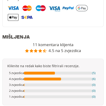
MIŠLJENJA
11 komentara klijenta
4.5 na 5 zvjezdica
Kliknite na redak kako biste filtrirali recenzije.
5 zvjezdica
(5)
4 zvjezdica
(6)
3 zvjezdica
(0)
2 zvjezdica
(0)
1 zvjezdica
(0)