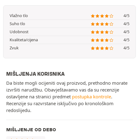
Vlažno tlo
4/5
Suho tlo
4/5
Udobnost
4/5
Kvaliteta/cijena
4/5
Zvuk
4/5
MIŠLJENJA KORISNIKA
Da biste mogli ocijeniti ovaj proizvod, prethodno morate
izvršiti narudžbu. Obavještavamo vas da su recenzije
ostavljene na stranici predmet
postupka kontrole
.
Recenzije su razvrstane isključivo po kronološkom
redoslijedu.
MIŠLJENJE OD DEBO