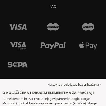
FAQ
Nastavite pregledavati bez prihvaćanja >
O KOLAČIĆIMA I DRUGIM ELEMENTIMA ZA PRAĆENJE
Gumelider.com.hr (AD TYRES) i njegovi partneri (Google, Hotjar,
Microsoft) upotrebljavaju zapisnike o povezivanju (kolačiće) i druge