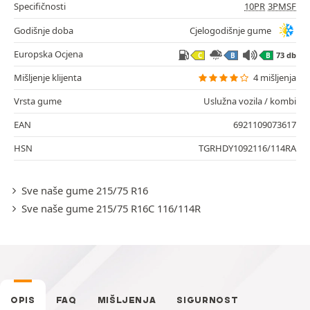
Specifičnosti
10PR
3PMSF
Godišnje doba
Cjelogodišnje gume
Europska Ocjena
73 db
C
B
B
Mišljenje klijenta
4 mišljenja
Vrsta gume
Uslužna vozila / kombi
EAN
6921109073617
HSN
TGRHDY1092116/114RA
Sve naše gume 215/75 R16
Sve naše gume 215/75 R16C 116/114R
OPIS
FAQ
MIŠLJENJA
SIGURNOST