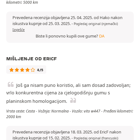
kilometri: 5000 km
Prevedena recenzija objavljena 25. 04. 2025. od Hako nakon
iskustva kupnje od 25. 03. 2025.
-
Pogledaj original (njemački)
Izvješće
Biste li ponovno kupili ove gume?
DA
MIŠLJENJE OD ERICF
4/5
Još ga nisam puno koristio, ali sam dosad zadovoljan;
vrlo konkurentna cijena za cjelogodišnju gumu s
planinskom homologacijom.
Vrsta ceste: Cesta - Vožnja: Normalna - Vozilo: vito w447 - Pređeni kilometri:
2000 km
Prevedena recenzija objavljena 18. 03. 2025. od EricF nakon
iskustva kupnje od 15. 02. 2025.
-
Pogledaj original (francuski)