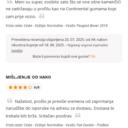
Meni su super, osobito zato što se one sitne kamenčići
ne zadržavaju u profilu kao na Continental gumama koje
sam prije vozio.
Vrsta ceste: Cesta - Vožnja: Normalna - Vozilo: Peugeot Boxer 2016
Prevedena recenzija objavljena 20. 07. 2025. od AK nakon
iskustva kupnje od 18. 06. 2025.
-
Pogledaj original (njemački)
Izvješće
Biste li ponovno kupili ove gume?
DA
MIŠLJENJE OD HAKO
4/5
Nažalost, prošlo je previše vremena od zaprimanja
narudžbe do isporuke na adresu za dostavu. Dostava bi
trebala biti brža. Srdačan pozdrav.
Vrsta ceste: Cesta - Vožnja: Normalna - Vozilo: Fiat Ducato - Pređeni