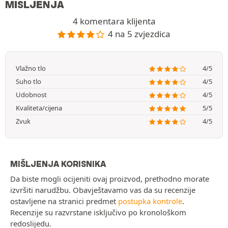
MIŠLJENJA
4 komentara klijenta
4 na 5 zvjezdica
Vlažno tlo
4/5
Suho tlo
4/5
Udobnost
4/5
Kvaliteta/cijena
5/5
Zvuk
4/5
MIŠLJENJA KORISNIKA
Da biste mogli ocijeniti ovaj proizvod, prethodno morate
izvršiti narudžbu. Obavještavamo vas da su recenzije
ostavljene na stranici predmet
postupka kontrole
.
Recenzije su razvrstane isključivo po kronološkom
redoslijedu.