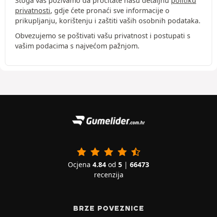
Stoga vas pozivamo da pročitate našu detaljnu
politiku
privatnosti
, gdje ćete pronaći sve informacije o
prikupljanju, korištenju i zaštiti vaših osobnih podataka.
Obvezujemo se poštivati vašu privatnost i postupati s
vašim podacima s najvećom pažnjom.
Ocjena
4.84
od
5
|
66473
recenzija
BRZE POVEZNICE