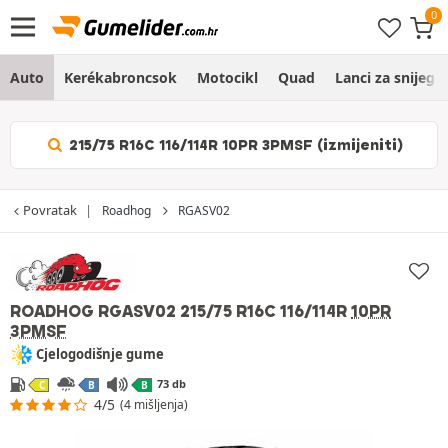
Auto
Kerékabroncsok
Motocikl
Quad
Lanci za snijeg
215/75 R16C 116/114R 10PR 3PMSF (izmijeniti)
Povratak
Roadhog
RGASV02
ROADHOG RGASV02
215/75 R16C 116/114R
10PR
3PMSF
Cjelogodišnje gume
73 db
C
B
B
4/5
(4 mišljenja)