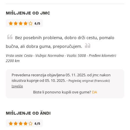
MIŠLJENJE OD JMC
4/5
Bez posebnih problema, dobro drži cestu, pomalo
bučna, ali dobra guma, preporučujem.
Vrsta ceste: Cesta - Vožnja: Normalna - Vozilo: 5008 - Pređeni kilometri:
2200 km
Prevedena recenzija objavljena 05. 11. 2025. od jmc nakon
iskustva kupnje od 05. 10. 2025.
-
Pogledaj original (francuski)
Izvješće
Biste li ponovno kupili ove gume?
DA
MIŠLJENJE OD ÄNDI
4/5