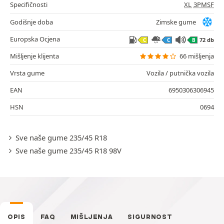
Specifičnosti
XL
3PMSF
Godišnje doba
Zimske gume
Europska Ocjena
72 db
C
C
B
Mišljenje klijenta
66 mišljenja
Vrsta gume
Vozila / putnička vozila
EAN
6950306306945
HSN
0694
Sve naše gume 235/45 R18
Sve naše gume 235/45 R18 98V
OPIS
FAQ
MIŠLJENJA
SIGURNOST