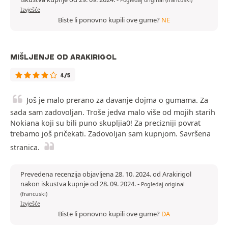
Pogledaj original (francuski)
Izvješće
Biste li ponovno kupili ove gume?
NE
MIŠLJENJE OD ARAKIRIGOL
4/5
Još je malo prerano za davanje dojma o gumama. Za
sada sam zadovoljan. Troše jedva malo više od mojih starih
Nokiana koji su bili puno skupljia0! Za precizniji povrat
trebamo još pričekati. Zadovoljan sam kupnjom. Savršena
stranica.
Prevedena recenzija objavljena 28. 10. 2024. od Arakirigol
nakon iskustva kupnje od 28. 09. 2024.
-
Pogledaj original
(francuski)
Izvješće
Biste li ponovno kupili ove gume?
DA