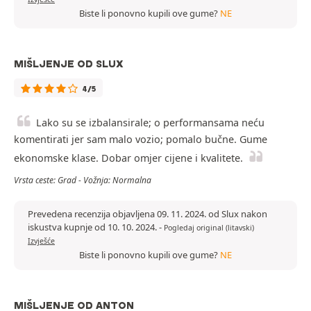
Biste li ponovno kupili ove gume?
NE
MIŠLJENJE OD SLUX
4/5
Lako su se izbalansirale; o performansama neću
komentirati jer sam malo vozio; pomalo bučne. Gume
ekonomske klase. Dobar omjer cijene i kvalitete.
Vrsta ceste: Grad - Vožnja: Normalna
Prevedena recenzija objavljena 09. 11. 2024. od Slux nakon
iskustva kupnje od 10. 10. 2024.
-
Pogledaj original (litavski)
Izvješće
Biste li ponovno kupili ove gume?
NE
MIŠLJENJE OD ANTON