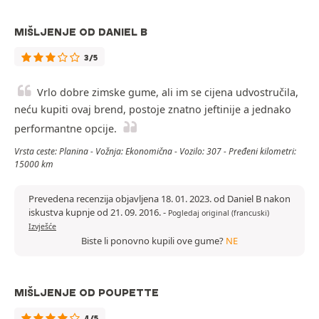
MIŠLJENJE OD DANIEL B
3/5
Vrlo dobre zimske gume, ali im se cijena udvostručila,
neću kupiti ovaj brend, postoje znatno jeftinije a jednako
performantne opcije.
Vrsta ceste: Planina - Vožnja: Ekonomična - Vozilo: 307 - Pređeni kilometri:
15000 km
Prevedena recenzija objavljena 18. 01. 2023. od Daniel B nakon
iskustva kupnje od 21. 09. 2016.
-
Pogledaj original (francuski)
Izvješće
Biste li ponovno kupili ove gume?
NE
MIŠLJENJE OD POUPETTE
4/5