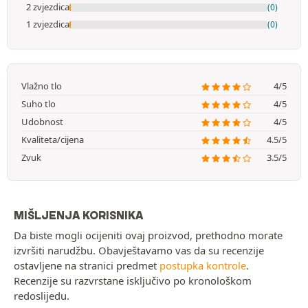
2 zvjezdica
(0)
1 zvjezdica
(0)
Vlažno tlo
4/5
Suho tlo
4/5
Udobnost
4/5
Kvaliteta/cijena
4.5/5
Zvuk
3.5/5
MIŠLJENJA KORISNIKA
Da biste mogli ocijeniti ovaj proizvod, prethodno morate
izvršiti narudžbu. Obavještavamo vas da su recenzije
ostavljene na stranici predmet
postupka kontrole
.
Recenzije su razvrstane isključivo po kronološkom
redoslijedu.