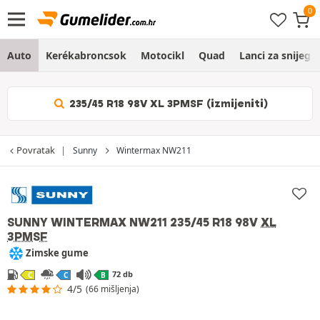
Auto
Kerékabroncsok
Motocikl
Quad
Lanci za snijeg
235/45 R18 98V XL 3PMSF (izmijeniti)
Povratak
Sunny
Wintermax NW211
SUNNY WINTERMAX NW211
235/45 R18 98V
XL
3PMSF
Zimske gume
72 db
C
C
B
4/5
(66 mišljenja)