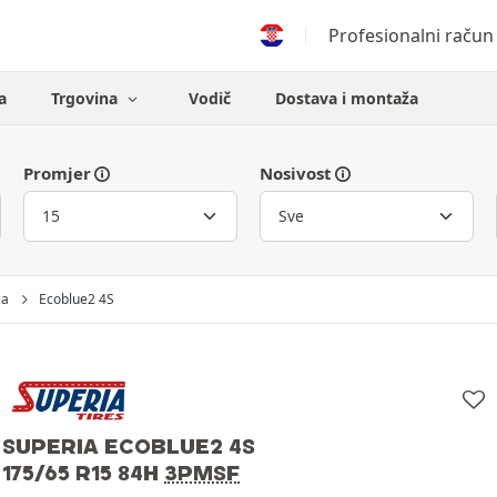
Profesionalni račun
a
Trgovina
Vodič
Dostava i montaža
Promjer
Nosivost
ia
Ecoblue2 4S
SUPERIA ECOBLUE2 4S
175/65 R15 84H
3PMSF