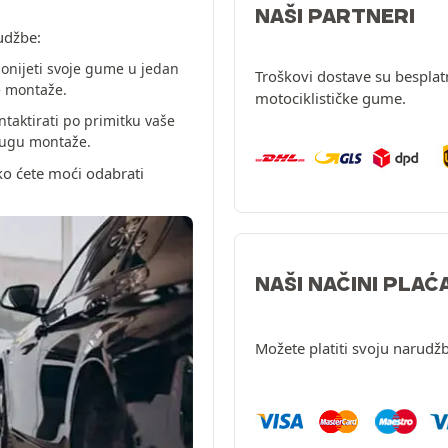
NAŠI PARTNERI
udžbe:
onijeti svoje gume u jedan
Troškovi dostave su besplat
e montaže.
motociklističke gume.
ntaktirati po primitku vaše
slugu montaže.
ko ćete moći odabrati
NAŠI NAČINI PLAĆ
Možete platiti svoju narudžb