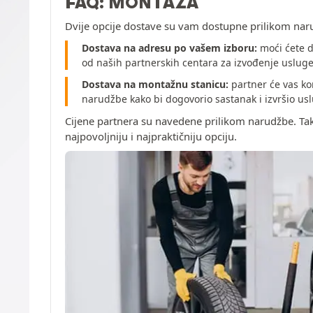
FAQ: MONTAŽA
Dvije opcije dostave su vam dostupne prilikom nar
Dostava na adresu po vašem izboru:
moći ćete d
od naših partnerskih centara za izvođenje uslug
Dostava na montažnu stanicu:
partner će vas ko
narudžbe kako bi dogovorio sastanak i izvršio u
Cijene partnera su navedene prilikom narudžbe. Ta
najpovoljniju i najpraktičniju opciju.