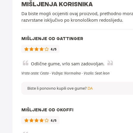
MIŠLJENJA KORISNIKA
Da biste mogli ocijeniti ovaj proizvod, prethodno mor
razvrstane isključivo po kronološkom redoslijedu.
MIŠLJENJE OD GATTINGER
4/5
Odlične gume, vrlo sam zadovoljan.
Vrsta ceste: Cesta - Vožnja: Normalna - Vozilo: Seat leon
Biste li ponovno kupili ove gume?
DA
MIŠLJENJE OD OKOFFI
4/5