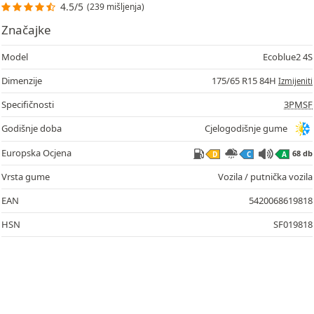
4.5/5
(239 mišljenja)
Značajke
Model
Ecoblue2 4S
Dimenzije
175/65 R15 84H
Izmijeniti
Specifičnosti
3PMSF
Godišnje doba
Cjelogodišnje gume
Europska Ocjena
68 db
D
C
A
Vrsta gume
Vozila / putnička vozila
EAN
5420068619818
HSN
SF019818