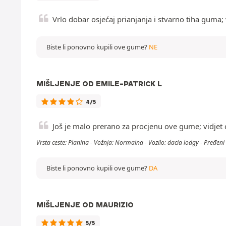
Vrlo dobar osjećaj prianjanja i stvarno tiha guma
Biste li ponovno kupili ove gume?
NE
MIŠLJENJE OD EMILE-PATRICK L
4/5
Još je malo prerano za procjenu ove gume; vidjet
Vrsta ceste: Planina - Vožnja: Normalna - Vozilo: dacia lodgy - Pređen
Biste li ponovno kupili ove gume?
DA
MIŠLJENJE OD MAURIZIO
5/5