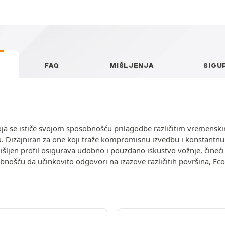
FAQ
MIŠLJENJA
SIGU
oja se ističe svojom sposobnošću prilagodbe različitim vremenskim
. Dizajniran za one koji traže kompromisnu izvedbu i konstantnu
išljen profil osigurava udobno i pouzdano iskustvo vožnje, čineć
šću da učinkovito odgovori na izazove različitih površina, Ecob