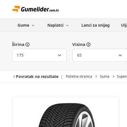
Gume
Naplatci
Lanci za snijeg
Ulj
Širina
Visina
Povratak na rezultate
Početna stranica
Guma
Super