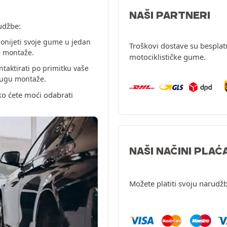
NAŠI PARTNERI
udžbe:
onijeti svoje gume u jedan
Troškovi dostave su besplat
e montaže.
motociklističke gume.
ntaktirati po primitku vaše
slugu montaže.
ko ćete moći odabrati
NAŠI NAČINI PLAĆ
Možete platiti svoju narudžb