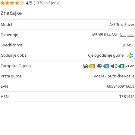
4/5
(1330 mišljenja)
Značajke
Model
A/S Trac Saver
Dimenzije
185/65 R14 86H
Izmijeniti
Specifičnosti
3PMSF
Godišnje doba
Cjelogodišnje gume
Europska Ocjena
71 db
D
C
B
Vrsta gume
Vozila / putnička vozila
EAN
6958460916659
HSN
TSR1412