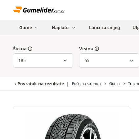
Gume
Naplatci
Lanci za snijeg
Ulj
Širina
Visina
Povratak na rezultate
Početna stranica
Guma
Tracm