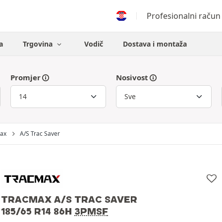
Profesionalni račun
a
Trgovina
Vodič
Dostava i montaža
Promjer
Nosivost
ax
A/S Trac Saver
TRACMAX A/S TRAC SAVER
185/65 R14 86H
3PMSF