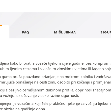
FAQ
MIŠLJENJA
SIGU
jena kako bi pratila vozače tijekom cijele godine, bez kompromis
suhim ljetnim cestama i s vlažnim zimskim uvjetima ili lagano s
 ova guma pruža pouzdano prianjanje na mokrom kolniku i zadržav
mirujuće ponašanje na cesti zimi, osobito pri kočenju i promjen
ciji s pažljivo osmišljenom dubinom profila, doprinosi značajnom 
 vožnju, uz očuvanje visoke razine sigurnosti.
ijenjen je vozačima koji žele praktično rješenje za vožnju tijek
ez obzira na godišnje doba.