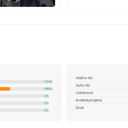
Vlažno tlo
(364)
Suho tlo
(966)
Udobnost
(0)
Kvaliteta/cijena
(0)
Zvuk
(0)