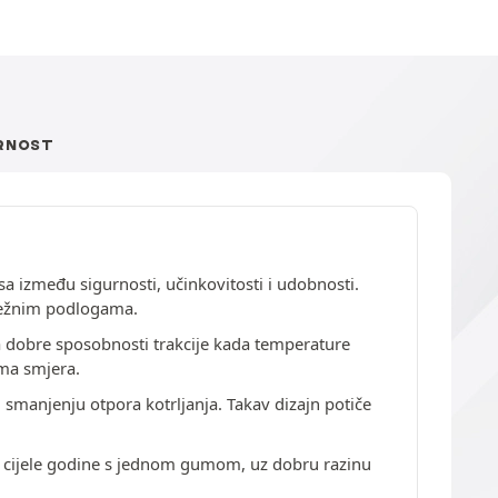
RNOST
a između sigurnosti, učinkovitosti i udobnosti.
nježnim podlogama.
a dobre sposobnosti trakcije kada temperature
ama smjera.
smanjenju otpora kotrljanja. Takav dizajn potiče
om cijele godine s jednom gumom, uz dobru razinu