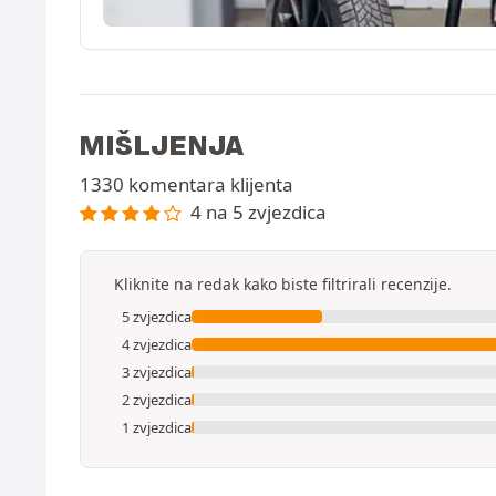
MIŠLJENJA
1330 komentara klijenta
4 na 5 zvjezdica
Kliknite na redak kako biste filtrirali recenzije.
5 zvjezdica
4 zvjezdica
3 zvjezdica
2 zvjezdica
1 zvjezdica