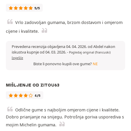
5/5
Vrlo zadovoljan gumama, brzom dostavom i omjerom
cijene i kvalitete.
Prevedena recenzija objavljena 04. 04. 2026. od Abdel nakon
iskustva kupnje od 04. 03. 2026.
-
Pogledaj original (francuski)
Izvješće
Biste li ponovno kupili ove gume?
NE
MIŠLJENJE OD ZITOU63
4/5
Odlične gume s najboljim omjerom cijene i kvalitete.
Dobro prianjanje na snijegu. Potrošnja goriva usporediva s
mojim Michelin gumama.