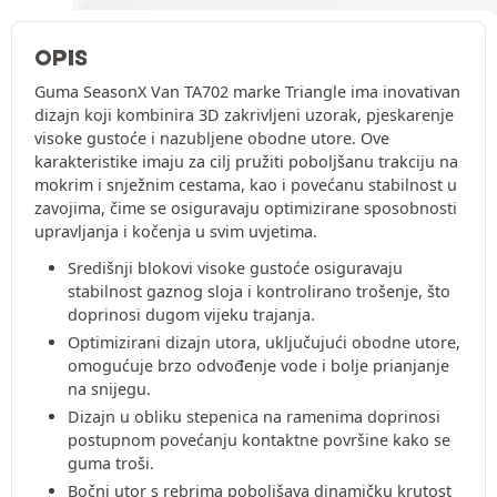
OPIS
Guma SeasonX Van TA702 marke Triangle ima inovativan
dizajn koji kombinira 3D zakrivljeni uzorak, pjeskarenje
visoke gustoće i nazubljene obodne utore. Ove
karakteristike imaju za cilj pružiti poboljšanu trakciju na
mokrim i snježnim cestama, kao i povećanu stabilnost u
zavojima, čime se osiguravaju optimizirane sposobnosti
upravljanja i kočenja u svim uvjetima.
Središnji blokovi visoke gustoće osiguravaju
stabilnost gaznog sloja i kontrolirano trošenje, što
doprinosi dugom vijeku trajanja.
Optimizirani dizajn utora, uključujući obodne utore,
omogućuje brzo odvođenje vode i bolje prianjanje
na snijegu.
Dizajn u obliku stepenica na ramenima doprinosi
postupnom povećanju kontaktne površine kako se
guma troši.
Bočni utor s rebrima poboljšava dinamičku krutost