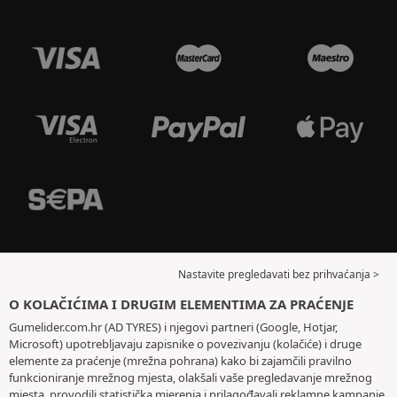
Nastavite pregledavati bez prihvaćanja >
O KOLAČIĆIMA I DRUGIM ELEMENTIMA ZA PRAĆENJE
Gumelider.com.hr (AD TYRES) i njegovi partneri (Google, Hotjar,
Microsoft) upotrebljavaju zapisnike o povezivanju (kolačiće) i druge
elemente za praćenje (mrežna pohrana) kako bi zajamčili pravilno
funkcioniranje mrežnog mjesta, olakšali vaše pregledavanje mrežnog
mjesta, provodili statistička mjerenja i prilagođavali reklamne kampanje.