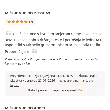
MIŠLJENJE OD ZITOU63
5/5
Odlične gume s izvrsnim omjerom cijene i kvalitete za
3PMSF. Zasad dobro držanje ceste i potrošnja je jednaka u
usporedbi s Michelin gumama; nisam primijetio/la razliku.
Preporučujem.
Vrsta ceste: Cesta - Vožnja: Ekonomična - Vozilo: Citroën Jumpy - Pređeni
kilometri: 6741 km
Prevedena recenzija objavljena 24. 04. 2026. od Zitou63 nakon
iskustva kupnje od 20. 01. 2026.
-
Pogledaj original (francuski)
Izvješće
Biste li ponovno kupili ove gume?
DA
MIŠLJENJE OD ABDEL