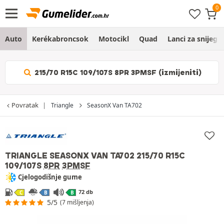
Auto
Kerékabroncsok
Motocikl
Quad
Lanci za snijeg
215/70 R15C 109/107S 8PR 3PMSF (izmijeniti)
Povratak
Triangle
SeasonX Van TA702
TRIANGLE SEASONX VAN TA702
215/70 R15C
109/107S
8PR
3PMSF
Cjelogodišnje gume
72 db
C
B
B
5/5
(7 mišljenja)