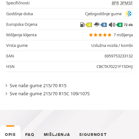
Specifičnosti
8PR
3PMSF
Godišnje doba
Cjelogodišnje gume
Europska Ocjena
72 db
C
B
B
Mišljenje klijenta
7 mišljenja
Vrsta gume
Uslužna vozila / kombi
EAN
6959753233132
HSN
CBCTA70221F15DHJ
Sve naše gume 215/70 R15
Sve naše gume 215/70 R15C 109/107S
OPIS
FAQ
MIŠLJENJA
SIGURNOST