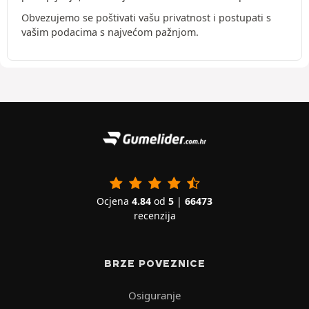
Obvezujemo se poštivati vašu privatnost i postupati s
vašim podacima s najvećom pažnjom.
Ocjena
4.84
od
5
|
66473
recenzija
BRZE POVEZNICE
Osiguranje