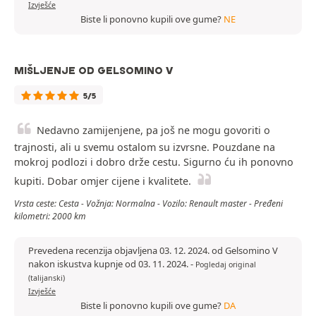
Izvješće
Biste li ponovno kupili ove gume?
NE
MIŠLJENJE OD GELSOMINO V
5/5
Nedavno zamijenjene, pa još ne mogu govoriti o
trajnosti, ali u svemu ostalom su izvrsne. Pouzdane na
mokroj podlozi i dobro drže cestu. Sigurno ću ih ponovno
kupiti. Dobar omjer cijene i kvalitete.
Vrsta ceste: Cesta - Vožnja: Normalna - Vozilo: Renault master - Pređeni
kilometri: 2000 km
Prevedena recenzija objavljena 03. 12. 2024. od Gelsomino V
nakon iskustva kupnje od 03. 11. 2024.
-
Pogledaj original
(talijanski)
Izvješće
Biste li ponovno kupili ove gume?
DA