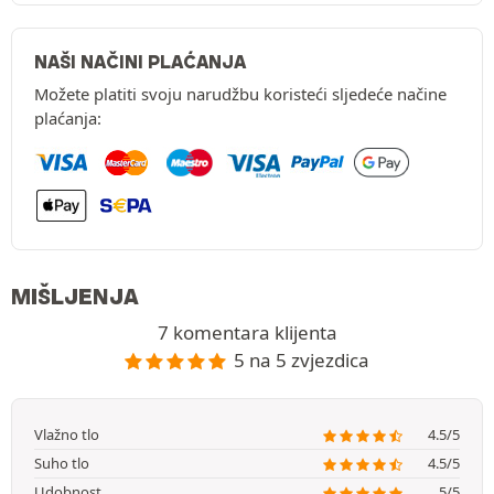
NAŠI NAČINI PLAĆANJA
Možete platiti svoju narudžbu koristeći sljedeće načine
plaćanja:
MIŠLJENJA
7 komentara klijenta
5 na 5 zvjezdica
Vlažno tlo
4.5/5
Suho tlo
4.5/5
Udobnost
5/5