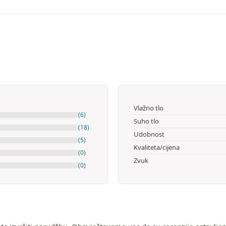
Vlažno tlo
(6)
Suho tlo
(18)
Udobnost
(5)
Kvaliteta/cijena
(0)
Zvuk
(0)