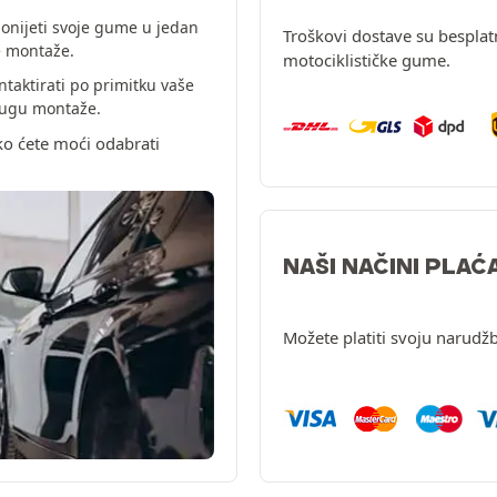
onijeti svoje gume u jedan
Troškovi dostave su besplat
e montaže.
motociklističke gume.
ntaktirati po primitku vaše
slugu montaže.
ko ćete moći odabrati
NAŠI NAČINI PLAĆ
Možete platiti svoju narudžb