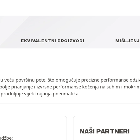
EKVIVALENTNI PROIZVODI
MIŠLJENJ
maju veću površinu pete, što omogućuje precizne performanse odz
bolje prianjanje i izvrsne performanse kočenja na suhim i mokri
i produljuje vijek trajanja pneumatika.
NAŠI PARTNERI
udžbe: