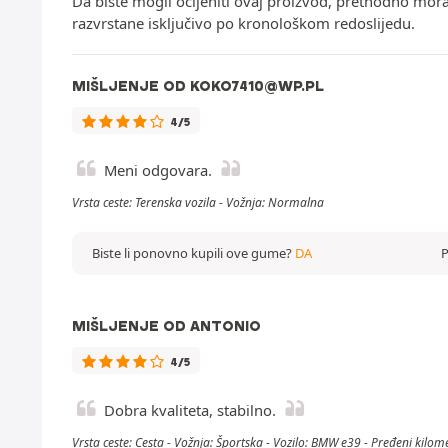
Da biste mogli ocijeniti ovaj proizvod, prethodno mor
razvrstane isključivo po kronološkom redoslijedu.
MIŠLJENJE OD KOKO7410@WP.PL
4/5
Meni odgovara.
Vrsta ceste: Terenska vozila - Vožnja: Normalna
Biste li ponovno kupili ove gume?
DA
P
MIŠLJENJE OD ANTONIO
4/5
Dobra kvaliteta, stabilno.
Vrsta ceste: Cesta - Vožnja: Športska - Vozilo: BMW e39 - Pređeni kilo