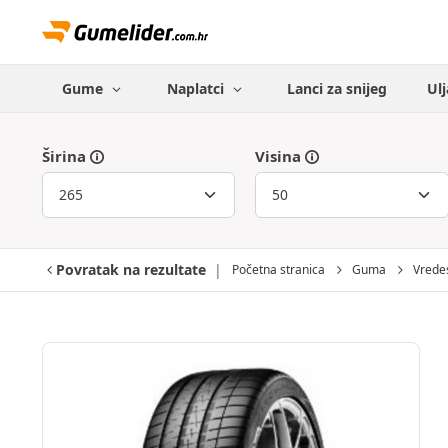
Gume
Naplatci
Lanci za snijeg
Ulj
Širina
Visina
Povratak na rezultate
Početna stranica
Guma
Vrede