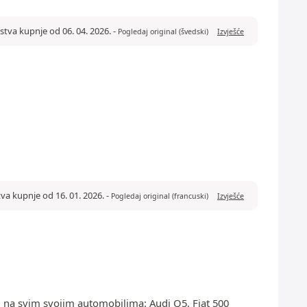
stva kupnje od 06. 04. 2026.
-
Pogledaj original (švedski)
Izvješće
tva kupnje od 16. 01. 2026.
-
Pogledaj original (francuski)
Izvješće
h na svim svojim automobilima: Audi Q5, Fiat 500