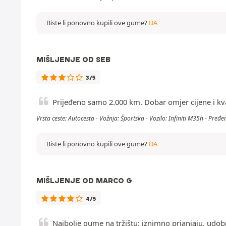
Biste li ponovno kupili ove gume?
DA
MIŠLJENJE OD SEB
3/5
Prijeđeno samo 2.000 km. Dobar omjer cijene i kval
Vrsta ceste: Autocesta - Vožnja: Športska - Vozilo: Infiniti M35h - Pređ
Biste li ponovno kupili ove gume?
DA
MIŠLJENJE OD MARCO G
4/5
Najbolje gume na tržištu: iznimno prianjaju, udo