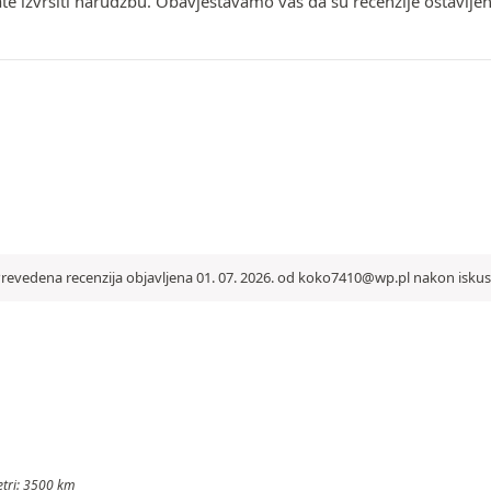
ate izvršiti narudžbu. Obavještavamo vas da su recenzije ostavlje
revedena recenzija objavljena 01. 07. 2026. od koko7410@wp.pl nakon iskus
metri: 3500 km