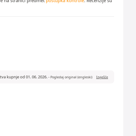
ne na stranici predmet
postupka kontrole
. Recenzije su
tva kupnje od 01. 06. 2026.
-
Pogledaj original (engleski)
Izvješće