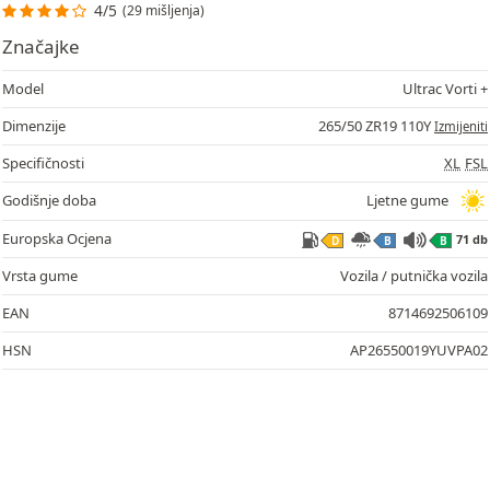
4/5
(29 mišljenja)
Značajke
Model
Ultrac Vorti +
Dimenzije
265/50 ZR19 110Y
Izmijeniti
Specifičnosti
XL
FSL
Godišnje doba
Ljetne gume
Europska Ocjena
71 db
D
B
B
Vrsta gume
Vozila / putnička vozila
EAN
8714692506109
HSN
AP26550019YUVPA02