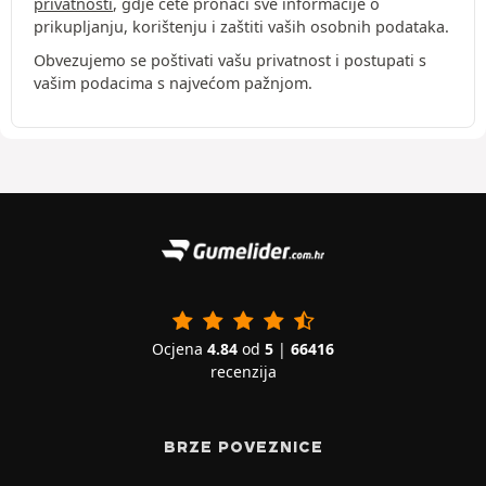
privatnosti
, gdje ćete pronaći sve informacije o
prikupljanju, korištenju i zaštiti vaših osobnih podataka.
Obvezujemo se poštivati vašu privatnost i postupati s
vašim podacima s najvećom pažnjom.
Ocjena
4.84
od
5
|
66416
recenzija
BRZE POVEZNICE