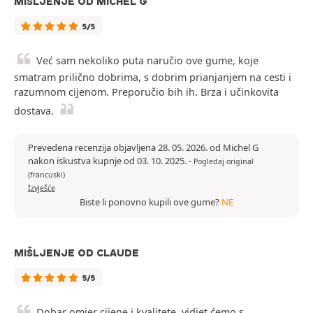
MIŠLJENJE OD MICHEL G
5/5
Već sam nekoliko puta naručio ove gume, koje
smatram prilično dobrima, s dobrim prianjanjem na cesti i
razumnom cijenom. Preporučio bih ih. Brza i učinkovita
dostava.
Prevedena recenzija objavljena 28. 05. 2026. od Michel G
nakon iskustva kupnje od 03. 10. 2025.
-
Pogledaj original
(francuski)
Izvješće
Biste li ponovno kupili ove gume?
NE
MIŠLJENJE OD CLAUDE
5/5
Dobar omjer cijene i kvalitete, vidjet ćemo s