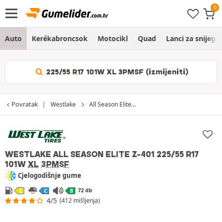
Auto
Kerékabroncsok
Motocikl
Quad
Lanci za snijeg
225/55 R17 101W XL 3PMSF (izmijeniti)
Povratak
Westlake
All Season Elite...
WESTLAKE ALL SEASON ELITE Z-401
225/55 R17
101W
XL
3PMSF
Cjelogodišnje gume
72 db
C
C
B
4/5
(412 mišljenja)