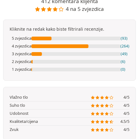
412 komentara klijenta
4 na 5 zvjezdica
Kliknite na redak kako biste filtrirali recenzije.
5 zvjezdica
(93)
4 zvjezdica
(264)
3 zvjezdica
(49)
2 zvjezdica
(6)
1 zvjezdica
(0)
Vlažno tlo
4/5
Suho tlo
4/5
Udobnost
4/5
Kvaliteta/cijena
4.5/5
Zvuk
4/5