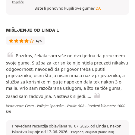
Izvješće
Biste li ponovno kupili ove gume?
DA
MIŠLJENJE OD LINDA L
4/5
Pozdrav, čekala sam više od dva tjedna da preuzmem
svoje gume. Služba za korisnike nije htjela preuzeti nikakvu
odgovornost, navodeći da prigovor treba uputiti
prijevozniku, osim što ja nisam imala naziv prijevoznika, a
služba za korisnike mi ga je napokon dala tek nakon 3 e-
maila. Vrlo sam razočarana uslugom, a što se tiče guma,
zasad sam zadovoljna. Nastavak slijedi.....
Vrsta ceste: Cesta - Vožnja: Športska - Vozilo: 508 - Pređeni kilometri: 1000
km
Prevedena recenzija objavljena 18. 07. 2026. od Linda L nakon
iskustva kupnje od 17. 06. 2026.
-
Pogledaj original (francuski)