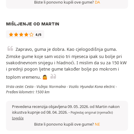
Biste li ponovno kupili ove gume?
DA
MIŠLJENJE OD MARTIN
4/5
Zapravo, guma je dobra. Kao cjelogodišnja guma.
Zimske gume koje sam vozio tri mjeseca ipak su bolje pri
svakodnevnom snijegu i hladnoći. I mislim da su za 150 kW
i prednji pogon ljetne gume također bolje po mokrom i
toplom vremenu. 🤷
Vrsta ceste: Cesta - Vožnja: Normalna - Vozilo: Hyundai Kona electric -
Pređeni kilometri: 1500 km
Prevedena recenzija objavljena 09. 05. 2026. od Martin nakon
iskustva kupnje od 08. 04. 2026.
-
Pogledaj original (njemački)
Izvješće
Biste li ponovno kupili ove gume?
NE