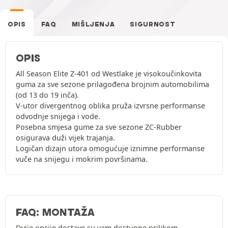
OPIS
FAQ
MIŠLJENJA
SIGURNOST
OPIS
All Season Elite Z-401 od Westlake je visokoučinkovita
guma za sve sezone prilagođena brojnim automobilima
(od 13 do 19 inča).
V-utor divergentnog oblika pruža izvrsne performanse
odvodnje snijega i vode.
Posebna smjesa gume za sve sezone ZC-Rubber
osigurava duži vijek trajanja.
Logičan dizajn utora omogućuje iznimne performanse
vuče na snijegu i mokrim površinama.
FAQ: MONTAŽA
Dvije opcije dostave su vam dostupne prilikom