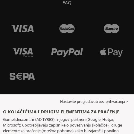
FAQ
Nastavite pregledavati bez prihvaćanja >
O KOLAČIĆIMA I DRUGIM ELEMENTIMA ZA PRAĆENJE
Gumelider.com.hr (AD TYRES) i njegovi partneri (Google, Hotjar,
Microsoft) upotrebljavaju zapisnike o povezivanju (kolačiće) i druge
elemente za praćenje (mrežna pohrana) kako bi zajamčili pravilno