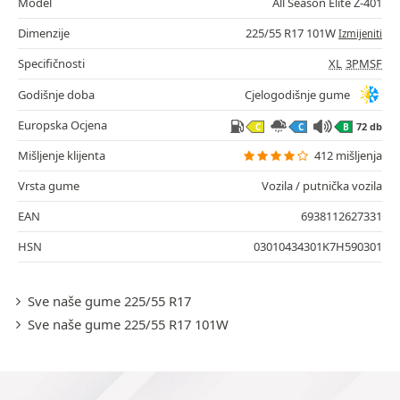
Model
All Season Elite Z-401
Dimenzije
225/55 R17 101W
Izmijeniti
Specifičnosti
XL
3PMSF
Godišnje doba
Cjelogodišnje gume
Europska Ocjena
72 db
C
C
B
Mišljenje klijenta
412 mišljenja
Vrsta gume
Vozila / putnička vozila
EAN
6938112627331
HSN
03010434301K7H590301
Sve naše gume 225/55 R17
Sve naše gume 225/55 R17 101W