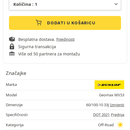
DODATI U KOŠARICU
Besplatna dostava.
Pojedinosti
Sigurna transakcija
Više od 50 partnera za montažu
Značajke
Marka
Model
Geomax MX53
Dimenzije
60/100-10 33J
Izmijeniti
Specifičnosti
DOT 2021
Prednja
Kategorija
Off-Road