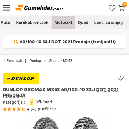
Auto
Kerékabroncsok
Motocikl
Quad
Lanci za snijeg
60/100-10 33J DOT 2021 Prednja (izmijeniti)
Povratak
Dunlop
Geomax MX53
DUNLOP GEOMAX MX53
60/100-10 33J
DOT 2021
PREDNJA
Kategorija :
Off-Road
4.5/5
(6 mišljenja)