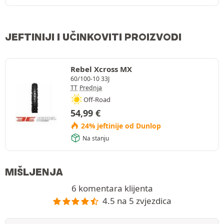
JEFTINIJI I UČINKOVITI PROIZVODI
Rebel Xcross MX
60/100-10 33J
TT
Prednja
Off-Road
54,99
€
24% jeftinije od Dunlop
Na stanju
MIŠLJENJA
6 komentara klijenta
4.5 na 5 zvjezdica