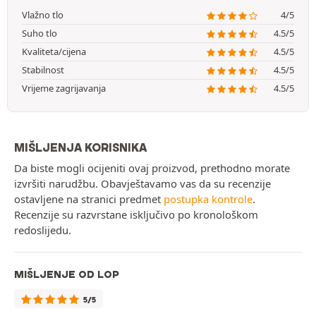
Vlažno tlo
4/5
Suho tlo
4.5/5
Kvaliteta/cijena
4.5/5
Stabilnost
4.5/5
Vrijeme zagrijavanja
4.5/5
MIŠLJENJA KORISNIKA
Da biste mogli ocijeniti ovaj proizvod, prethodno morate
izvršiti narudžbu. Obavještavamo vas da su recenzije
ostavljene na stranici predmet
postupka kontrole
.
Recenzije su razvrstane isključivo po kronološkom
redoslijedu.
MIŠLJENJE OD LOP
5/5