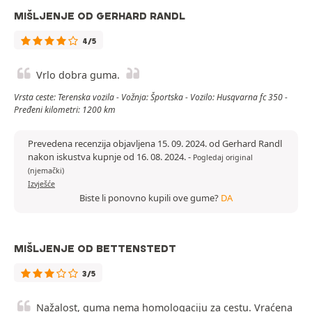
MIŠLJENJE OD GERHARD RANDL
4/5
Vrlo dobra guma.
Vrsta ceste: Terenska vozila - Vožnja: Športska - Vozilo: Husqvarna fc 350 -
Pređeni kilometri: 1200 km
Prevedena recenzija objavljena 15. 09. 2024. od Gerhard Randl
nakon iskustva kupnje od 16. 08. 2024.
-
Pogledaj original
(njemački)
Izvješće
Biste li ponovno kupili ove gume?
DA
MIŠLJENJE OD BETTENSTEDT
3/5
Nažalost, guma nema homologaciju za cestu. Vraćena