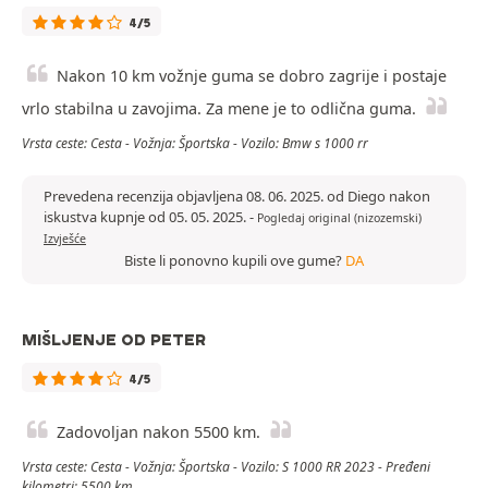
4/5
Nakon 10 km vožnje guma se dobro zagrije i postaje
vrlo stabilna u zavojima. Za mene je to odlična guma.
Vrsta ceste: Cesta - Vožnja: Športska - Vozilo: Bmw s 1000 rr
Prevedena recenzija objavljena 08. 06. 2025. od Diego nakon
iskustva kupnje od 05. 05. 2025.
-
Pogledaj original (nizozemski)
Izvješće
Biste li ponovno kupili ove gume?
DA
MIŠLJENJE OD PETER
4/5
Zadovoljan nakon 5500 km.
Vrsta ceste: Cesta - Vožnja: Športska - Vozilo: S 1000 RR 2023 - Pređeni
kilometri: 5500 km