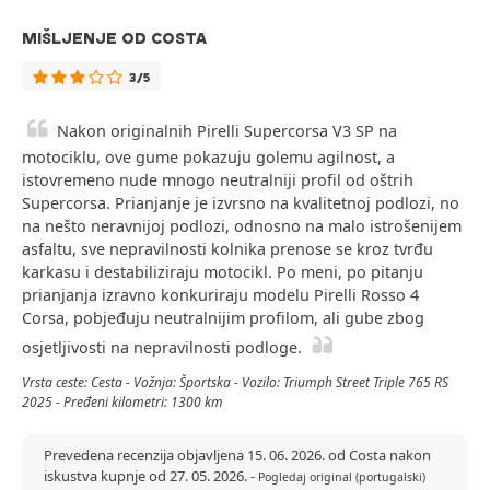
MIŠLJENJE OD COSTA
3/5
Nakon originalnih Pirelli Supercorsa V3 SP na
motociklu, ove gume pokazuju golemu agilnost, a
istovremeno nude mnogo neutralniji profil od oštrih
Supercorsa. Prianjanje je izvrsno na kvalitetnoj podlozi, no
na nešto neravnijoj podlozi, odnosno na malo istrošenijem
asfaltu, sve nepravilnosti kolnika prenose se kroz tvrđu
karkasu i destabiliziraju motocikl. Po meni, po pitanju
prianjanja izravno konkuriraju modelu Pirelli Rosso 4
Corsa, pobjeđuju neutralnijim profilom, ali gube zbog
osjetljivosti na nepravilnosti podloge.
Vrsta ceste: Cesta - Vožnja: Športska - Vozilo: Triumph Street Triple 765 RS
2025 - Pređeni kilometri: 1300 km
Prevedena recenzija objavljena 15. 06. 2026. od Costa nakon
iskustva kupnje od 27. 05. 2026.
-
Pogledaj original (portugalski)