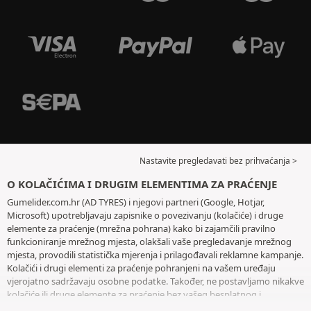
Nastavite pregledavati bez prihvaćanja >
O KOLAČIĆIMA I DRUGIM ELEMENTIMA ZA PRAĆENJE
Gumelider.com.hr (AD TYRES) i njegovi partneri (Google, Hotjar,
Microsoft) upotrebljavaju zapisnike o povezivanju (kolačiće) i druge
elemente za praćenje (mrežna pohrana) kako bi zajamčili pravilno
funkcioniranje mrežnog mjesta, olakšali vaše pregledavanje mrežnog
mjesta, provodili statistička mjerenja i prilagođavali reklamne kampanje.
Kolačići i drugi elementi za praćenje pohranjeni na vašem uređaju
vjerojatno sadržavaju osobne podatke. Također, ne postavljamo nikakve
kolačiće ili druge elemente za praćenje bez vašeg besplatnog i
informiranog pristanka, osim onih koji su bitni za rad mrežnog mjesta.