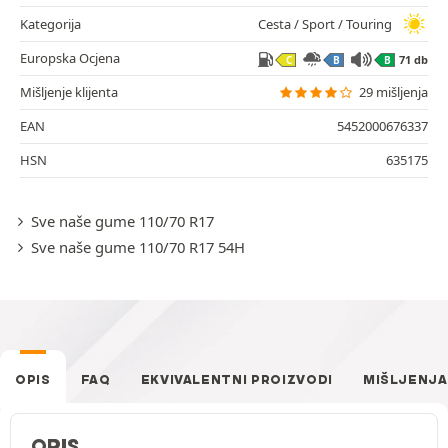
Kategorija
Cesta / Sport / Touring
Europska Ocjena
71 db
C
B
B
Mišljenje klijenta
29 mišljenja
EAN
5452000676337
HSN
635175
Sve naše gume 110/70 R17
Sve naše gume 110/70 R17 54H
OPIS
FAQ
EKVIVALENTNI PROIZVODI
MIŠLJENJA
OPIS