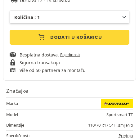
Dostava 12 - 14 kolovoza
DODATI U KOŠARICU
Besplatna dostava.
Pojedinosti
Sigurna transakcija
Više od 50 partnera za montažu
Značajke
Marka
Model
Sportsmart TT
Dimenzije
110/70 R17 54H
Izmijeniti
Specifičnosti
Prednja