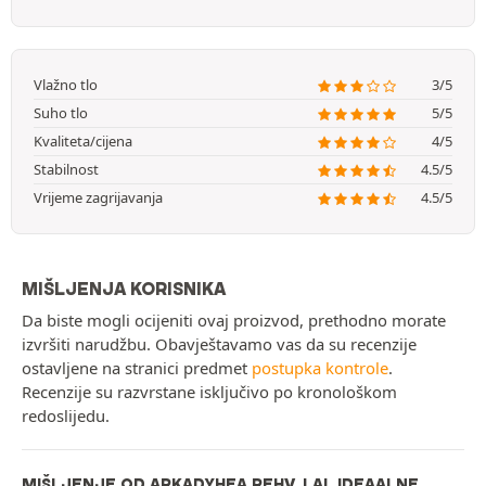
Vlažno tlo
3/5
Suho tlo
5/5
Kvaliteta/cijena
4/5
Stabilnost
4.5/5
Vrijeme zagrijavanja
4.5/5
MIŠLJENJA KORISNIKA
Da biste mogli ocijeniti ovaj proizvod, prethodno morate
izvršiti narudžbu. Obavještavamo vas da su recenzije
ostavljene na stranici predmet
postupka kontrole
.
Recenzije su razvrstane isključivo po kronološkom
redoslijedu.
MIŠLJENJE OD ARKADYHEA REHV, LAI, IDEAALNE