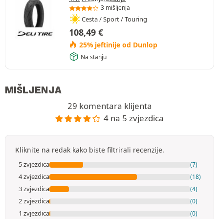
3 mišljenja
Cesta / Sport / Touring
108,49
€
25% jeftinije od Dunlop
Na stanju
MIŠLJENJA
29 komentara klijenta
4 na 5 zvjezdica
Kliknite na redak kako biste filtrirali recenzije.
5 zvjezdica
(7)
4 zvjezdica
(18)
3 zvjezdica
(4)
2 zvjezdica
(0)
1 zvjezdica
(0)