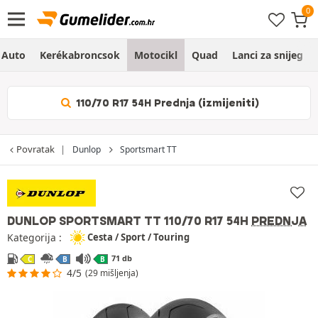
Auto
Kerékabroncsok
Motocikl
Quad
Lanci za snijeg
110/70 R17 54H Prednja (izmijeniti)
Povratak
Dunlop
Sportsmart TT
DUNLOP SPORTSMART TT
110/70 R17 54H
PREDNJA
Kategorija :
Cesta / Sport / Touring
71 db
C
B
B
4/5
(29 mišljenja)