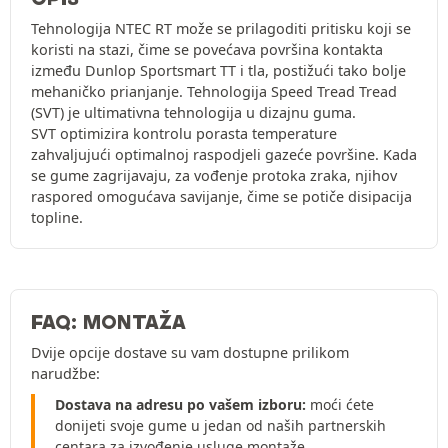
Tehnologija NTEC RT može se prilagoditi pritisku koji se
koristi na stazi, čime se povećava površina kontakta
između Dunlop Sportsmart TT i tla, postižući tako bolje
mehaničko prianjanje. Tehnologija Speed Tread Tread
(SVT) je ultimativna tehnologija u dizajnu guma.
SVT optimizira kontrolu porasta temperature
zahvaljujući optimalnoj raspodjeli gazeće površine. Kada
se gume zagrijavaju, za vođenje protoka zraka, njihov
raspored omogućava savijanje, čime se potiče disipacija
topline.
FAQ: MONTAŽA
Dvije opcije dostave su vam dostupne prilikom
narudžbe:
Dostava na adresu po vašem izboru:
moći ćete
donijeti svoje gume u jedan od naših partnerskih
centara za izvođenje usluge montaže.