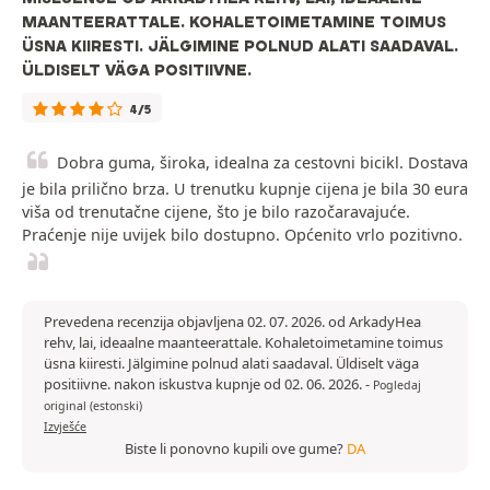
MAANTEERATTALE. KOHALETOIMETAMINE TOIMUS
ÜSNA KIIRESTI. JÄLGIMINE POLNUD ALATI SAADAVAL.
ÜLDISELT VÄGA POSITIIVNE.
4/5
Dobra guma, široka, idealna za cestovni bicikl. Dostava
je bila prilično brza. U trenutku kupnje cijena je bila 30 eura
viša od trenutačne cijene, što je bilo razočaravajuće.
Praćenje nije uvijek bilo dostupno. Općenito vrlo pozitivno.
Prevedena recenzija objavljena 02. 07. 2026. od ArkadyHea
rehv, lai, ideaalne maanteerattale. Kohaletoimetamine toimus
üsna kiiresti. Jälgimine polnud alati saadaval. Üldiselt väga
positiivne. nakon iskustva kupnje od 02. 06. 2026.
-
Pogledaj
original (estonski)
Izvješće
Biste li ponovno kupili ove gume?
DA