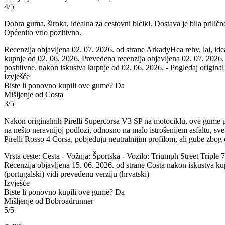
4/5
Dobra guma, široka, idealna za cestovni bicikl. Dostava je bila priličn
Općenito vrlo pozitivno.
Recenzija objavljena 02. 07. 2026. od strane ArkadyHea rehv, lai, ide
kupnje od 02. 06. 2026.
Prevedena recenzija objavljena 02. 07. 2026. 
positiivne. nakon iskustva kupnje od 02. 06. 2026.
-
Pogledaj original
Izvješće
Biste li ponovno kupili ove gume?
Da
Mišljenje od Costa
3/5
Nakon originalnih Pirelli Supercorsa V3 SP na motociklu, ove gume po
na nešto neravnijoj podlozi, odnosno na malo istrošenijem asfaltu, sve
Pirelli Rosso 4 Corsa, pobjeđuju neutralnijim profilom, ali gube zbog o
Vrsta ceste: Cesta - Vožnja: Športska - Vozilo: Triumph Street Triple
Recenzija objavljena 15. 06. 2026. od strane Costa nakon iskustva k
(portugalski)
vidi prevedenu verziju (hrvatski)
Izvješće
Biste li ponovno kupili ove gume?
Da
Mišljenje od Bobroadrunner
5/5