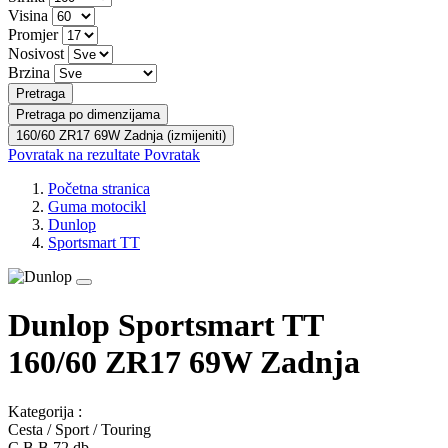
Visina
Promjer
Nosivost
Brzina
Pretraga
Pretraga po dimenzijama
160/60 ZR17 69W Zadnja (izmijeniti)
Povratak na rezultate
Povratak
Početna stranica
Guma motocikl
Dunlop
Sportsmart TT
Dunlop Sportsmart TT
160/60 ZR17 69W
Zadnja
Kategorija :
Cesta / Sport / Touring
C
B
B
72 db