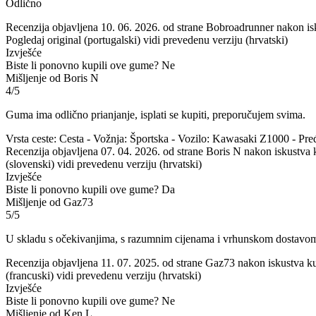
Odlično
Recenzija objavljena 10. 06. 2026. od strane Bobroadrunner nakon is
Pogledaj original (portugalski)
vidi prevedenu verziju (hrvatski)
Izvješće
Biste li ponovno kupili ove gume?
Ne
Mišljenje od Boris N
4/5
Guma ima odlično prianjanje, isplati se kupiti, preporučujem svima.
Vrsta ceste: Cesta - Vožnja: Športska - Vozilo: Kawasaki Z1000 - Pre
Recenzija objavljena 07. 04. 2026. od strane Boris N nakon iskustva
(slovenski)
vidi prevedenu verziju (hrvatski)
Izvješće
Biste li ponovno kupili ove gume?
Da
Mišljenje od Gaz73
5/5
U skladu s očekivanjima, s razumnim cijenama i vrhunskom dostavo
Recenzija objavljena 11. 07. 2025. od strane Gaz73 nakon iskustva k
(francuski)
vidi prevedenu verziju (hrvatski)
Izvješće
Biste li ponovno kupili ove gume?
Ne
Mišljenje od Ken L