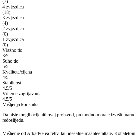
(7)
4 zvjezdica
(18)
3 zvjezdica
(4)
2 zvjezdica
(0)
1 zvjezdica
(0)
Vlažno tlo
3/5
Suho tlo
5/5
Kvaliteta/cijena
4/5
Stabilnost
4.5/5
Vrijeme zagrijavanja
4.5/5
Mišljenja korisnika
Da biste mogli ocijeniti ovaj proizvod, prethodno morate izvršiti nar
redoslijedu.
Mišljenje od ArkadyHea rehv, lai, ideaalne maanteerattale. Kohaletoime