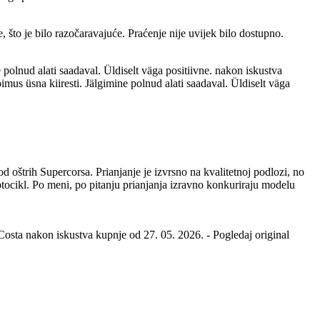
, što je bilo razočaravajuće. Praćenje nije uvijek bilo dostupno.
polnud alati saadaval. Üldiselt väga positiivne. nakon iskustva
mus üsna kiiresti. Jälgimine polnud alati saadaval. Üldiselt väga
oštrih Supercorsa. Prianjanje je izvrsno na kvalitetnoj podlozi, no
motocikl. Po meni, po pitanju prianjanja izravno konkuriraju modelu
 Costa nakon iskustva kupnje od 27. 05. 2026.
-
Pogledaj original