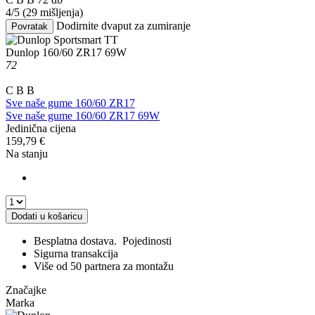
4/5
(29 mišljenja)
Dodirnite dvaput za zumiranje
Povratak
Dunlop
160/60 ZR17 69W
72
C
B
B
Sve naše gume 160/60 ZR17
Sve naše gume 160/60 ZR17 69W
Jedinična cijena
159,79
€
Na stanju
Dodati u košaricu
Besplatna dostava.
Pojedinosti
Sigurna transakcija
Više od 50 partnera za montažu
Značajke
Marka