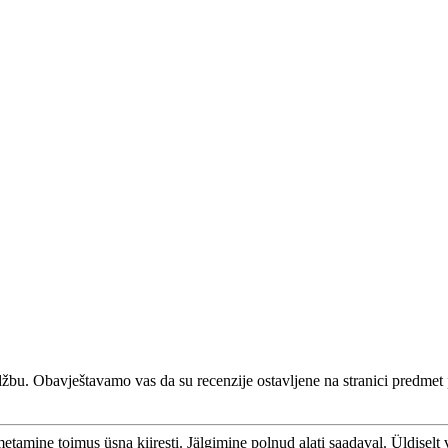
udžbu. Obavještavamo vas da su recenzije ostavljene na stranici predmet
tamine toimus üsna kiiresti. Jälgimine polnud alati saadaval. Üldiselt 