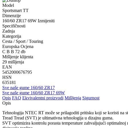
Model
Sportsmart TT
Dimenzije
160/60 ZR17 69W
Izmijeniti
Specifičnosti
Zadnja
Kategorija
Cesta / Sport / Touring
Europska Ocjena
C
B
B
72 db
Mišljenje klijenta
29 mišljenja
EAN
5452000676795
HSN
635181
Sve naše gume 160/60 ZR17
Sve naše gume 160/60 ZR17 69W
Opis
FAQ
Ekvivalentni proizvodi
Mišljenja
Sigurnost
Opis
Tehnologija NTEC RT može se prilagoditi pritisku koji se koristi na 
Tread Tread (SVT) je ultimativna tehnologija u dizajnu guma.
SVT optimizira kontrolu porasta temperature zahvaljujući optimalnoj 