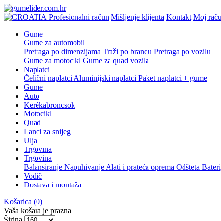
Profesionalni račun
Mišljenje klijenta
Kontakt
Moj rač
Gume
Gume za automobil
Pretraga po dimenzijama
Traži po brandu
Pretraga po vozilu
Gume za motocikl
Gume za quad vozila
Naplatci
Čelični naplatci
Aluminijski naplatci
Paket naplatci + gume
Gume
Auto
Kerékabroncsok
Motocikl
Quad
Lanci za snijeg
Ulja
Trgovina
Trgovina
Balansiranje
Napuhivanje
Alati i prateća oprema
Odšteta
Bater
Vodič
Dostava i montaža
Košarica
(0)
Vaša košara je prazna
Širina