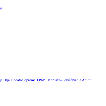
un
ija
Ulja
Dodatna oprema
TPMS
Montaža-Učvršćivanje
Aditivi