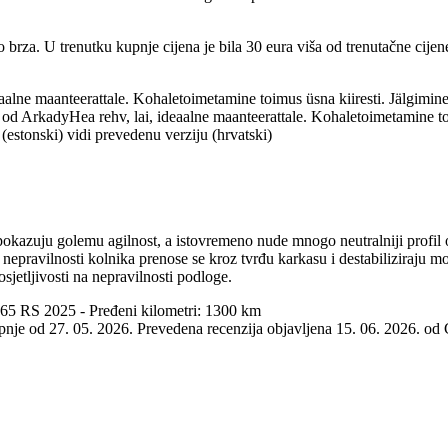
o brza. U trenutku kupnje cijena je bila 30 eura viša od trenutačne cijene
aalne maanteerattale. Kohaletoimetamine toimus üsna kiiresti. Jälgimine 
od ArkadyHea rehv, lai, ideaalne maanteerattale. Kohaletoimetamine toi
 (estonski)
vidi prevedenu verziju (hrvatski)
kazuju golemu agilnost, a istovremeno nude mnogo neutralniji profil od 
 nepravilnosti kolnika prenose se kroz tvrđu karkasu i destabiliziraju 
sjetljivosti na nepravilnosti podloge.
 765 RS 2025 - Pređeni kilometri: 1300 km
upnje od 27. 05. 2026.
Prevedena recenzija objavljena 15. 06. 2026. od