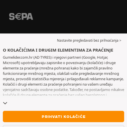
Nastavite pregledavati bez prihvaćanja >
O KOLAČIĆIMA I DRUGIM ELEMENTIMA ZA PRAĆENJE
Gumelider.com.hr (AD TYRES) i njegovi partneri (Google, Hotjar,
Microsoft) upotrebljavaju zapisnike o povezivanju (kolačiće) i druge
elemente za praćenje (mrežna pohrana) kako bi zajamčili pravilno
funkcioniranje mrežnog mjesta, olakšali vaše pregledavanje mrežnog
mjesta, provodili statistička mjerenja i prilagođavali reklamne kampanje.
Kolačići i drugi elementi za praćenje pohranjeni na vašem uređaju
vjerojatno sadržavaju osobne podatke. Također, ne postavljamo nikakve
kolačiće ili druge elemente za praćenje bez vašeg besplatnog i
informiranog pristanka, osim onih koji su bitni za rad mrežnog mjesta.
Zadržavamo vaš odabir tijekom šest mjeseci. Svoj pristanak možete
povući u bilo kojem trenutku posjetom stranice posvećene
kolačićima i
drugim elementima za praćenje
. Možete odabrati pregledavanje bez
PRIHVATI KOLAČIĆE
prihvaćanja pohranjivanja kolačića ili drugih elemenata za praćenje.