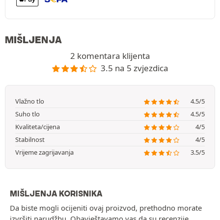
MIŠLJENJA
2 komentara klijenta
3.5 na 5 zvjezdica
Vlažno tlo
4.5/5
Suho tlo
4.5/5
Kvaliteta/cijena
4/5
Stabilnost
4/5
Vrijeme zagrijavanja
3.5/5
MIŠLJENJA KORISNIKA
Da biste mogli ocijeniti ovaj proizvod, prethodno morate
izvršiti narudžbu. Obavještavamo vas da su recenzije