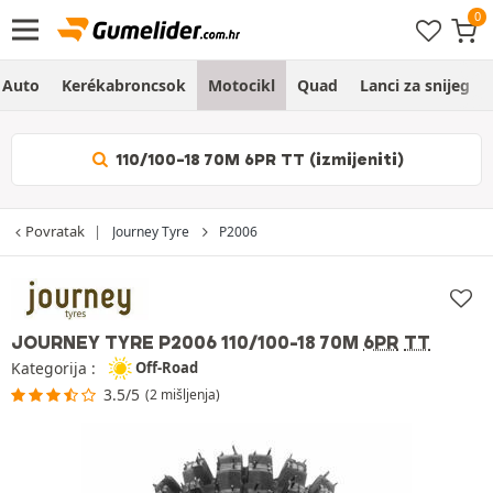
Auto
Kerékabroncsok
Motocikl
Quad
Lanci za snijeg
110/100-18 70M 6PR TT (izmijeniti)
Povratak
Journey Tyre
P2006
JOURNEY TYRE P2006
110/100-18 70M
6PR
TT
Kategorija :
Off-Road
3.5/5
(2 mišljenja)