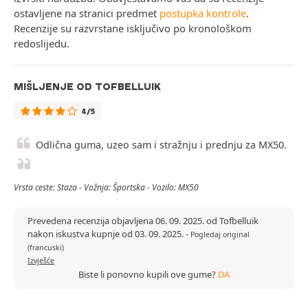
ostavljene na stranici predmet
postupka kontrole
.
Recenzije su razvrstane isključivo po kronološkom
redoslijedu.
MIŠLJENJE OD TOFBELLUIK
4/5
Odlična guma, uzeo sam i stražnju i prednju za MX50.
Vrsta ceste: Staza - Vožnja: Športska - Vozilo: MX50
Prevedena recenzija objavljena 06. 09. 2025. od Tofbelluik
nakon iskustva kupnje od 03. 09. 2025.
-
Pogledaj original
(francuski)
Izvješće
Biste li ponovno kupili ove gume?
DA