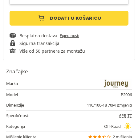
DODATI U KOŠARICU
Besplatna dostava.
Pojedinosti
Sigurna transakcija
Više od 50 partnera za montažu
Značajke
Marka
Model
P2006
Dimenzije
110/100-18 70M
Izmijeniti
Specifičnosti
6PR
TT
Kategorija
Off-Road
Mišljenje klijenta
2 mišljenja