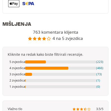
MIŠLJENJA
763 komentara klijenta
4 na 5 zvjezdica
Kliknite na redak kako biste filtrirali recenzije.
5 zvjezdica
(223)
4 zvjezdica
(466)
3 zvjezdica
(73)
2 zvjezdica
(1)
1 zvjezdica
(0)
Vlažno tlo
3.5/5