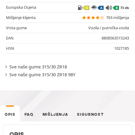
Europska Ocjena
73 db
C
A
B
Mišljenje klijenta
763 mišljenja
Vrsta gume
Vozila / putnička vozila
EAN
8808563515243
HSN
1027185
Sve naše gume 315/30 ZR18
Sve naše gume 315/30 ZR18 98Y
OPIS
FAQ
MIŠLJENJA
SIGURNOST
OPIS