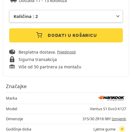
Dostava 11 - 13 kolovoza
DODATI U KOŠARICU
Besplatna dostava.
Pojedinosti
Sigurna transakcija
Više od 50 partnera za montažu
Značajke
Marka
Model
Ventus S1 Evo3 K127
Dimenzije
315/30 ZR18 98Y
Izmijeniti
Godišnje doba
Ljetne gume