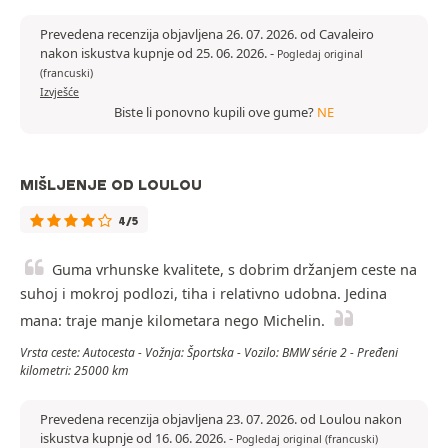
Prevedena recenzija objavljena 26. 07. 2026. od Cavaleiro
nakon iskustva kupnje od 25. 06. 2026.
-
Pogledaj original
(francuski)
Izvješće
Biste li ponovno kupili ove gume?
NE
MIŠLJENJE OD LOULOU
4/5
Guma vrhunske kvalitete, s dobrim držanjem ceste na
suhoj i mokroj podlozi, tiha i relativno udobna. Jedina
mana: traje manje kilometara nego Michelin.
Vrsta ceste: Autocesta - Vožnja: Športska - Vozilo: BMW série 2 - Pređeni
kilometri: 25000 km
Prevedena recenzija objavljena 23. 07. 2026. od Loulou nakon
iskustva kupnje od 16. 06. 2026.
-
Pogledaj original (francuski)