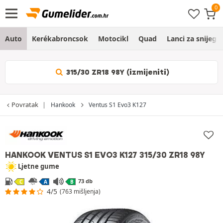
Auto
Kerékabroncsok
Motocikl
Quad
Lanci za snijeg
315/30 ZR18 98Y (izmijeniti)
Povratak
Hankook
Ventus S1 Evo3 K127
HANKOOK VENTUS S1 EVO3 K127
315/30 ZR18 98Y
Ljetne gume
73 db
C
A
B
4/5
(763 mišljenja)