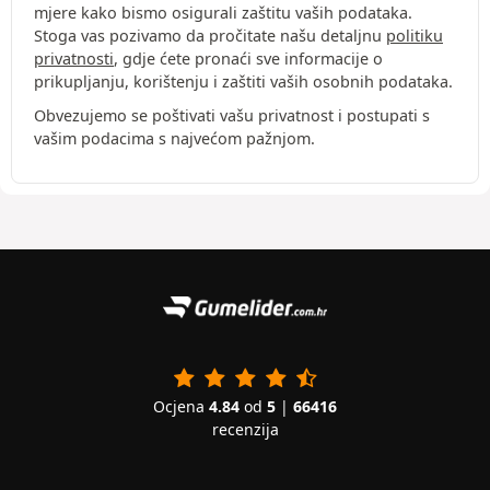
mjere kako bismo osigurali zaštitu vaših podataka.
Stoga vas pozivamo da pročitate našu detaljnu
politiku
privatnosti
, gdje ćete pronaći sve informacije o
prikupljanju, korištenju i zaštiti vaših osobnih podataka.
Obvezujemo se poštivati vašu privatnost i postupati s
vašim podacima s najvećom pažnjom.
Ocjena
4.84
od
5
|
66416
recenzija