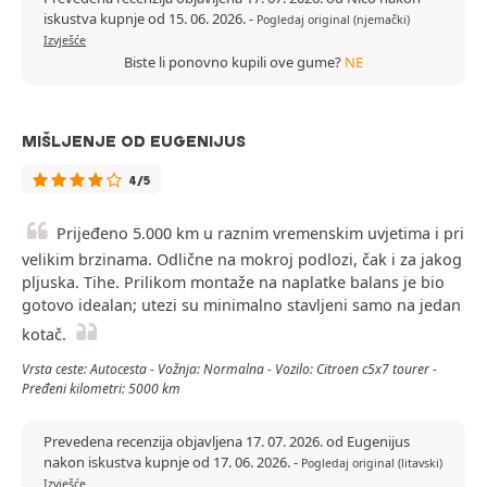
iskustva kupnje od 15. 06. 2026.
-
Pogledaj original (njemački)
Izvješće
Biste li ponovno kupili ove gume?
NE
MIŠLJENJE OD EUGENIJUS
4/5
Prijeđeno 5.000 km u raznim vremenskim uvjetima i pri
velikim brzinama. Odlične na mokroj podlozi, čak i za jakog
pljuska. Tihe. Prilikom montaže na naplatke balans je bio
gotovo idealan; utezi su minimalno stavljeni samo na jedan
kotač.
Vrsta ceste: Autocesta - Vožnja: Normalna - Vozilo: Citroen c5x7 tourer -
Pređeni kilometri: 5000 km
Prevedena recenzija objavljena 17. 07. 2026. od Eugenijus
nakon iskustva kupnje od 17. 06. 2026.
-
Pogledaj original (litavski)
Izvješće