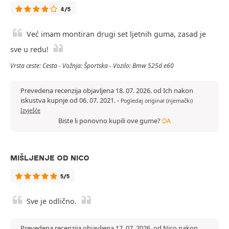
4/5
Već imam montiran drugi set ljetnih guma, zasad je
sve u redu!
Vrsta ceste: Cesta - Vožnja: Športska - Vozilo: Bmw 525d e60
Prevedena recenzija objavljena 18. 07. 2026. od Ich nakon
iskustva kupnje od 06. 07. 2021.
-
Pogledaj original (njemački)
Izvješće
Biste li ponovno kupili ove gume?
DA
MIŠLJENJE OD NICO
5/5
Sve je odlično.
Prevedena recenzija objavljena 17. 07. 2026. od Nico nakon