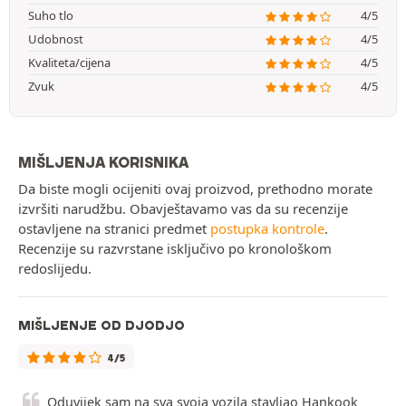
Suho tlo
4/5
Udobnost
4/5
Kvaliteta/cijena
4/5
Zvuk
4/5
MIŠLJENJA KORISNIKA
Da biste mogli ocijeniti ovaj proizvod, prethodno morate
izvršiti narudžbu. Obavještavamo vas da su recenzije
ostavljene na stranici predmet
postupka kontrole
.
Recenzije su razvrstane isključivo po kronološkom
redoslijedu.
MIŠLJENJE OD DJODJO
4/5
Oduvijek sam na sva svoja vozila stavljao Hankook