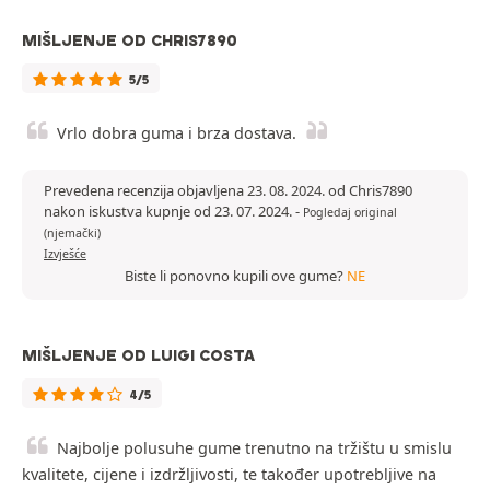
MIŠLJENJE OD CHRIS7890
5/5
Vrlo dobra guma i brza dostava.
Prevedena recenzija objavljena 23. 08. 2024. od Chris7890
nakon iskustva kupnje od 23. 07. 2024.
-
Pogledaj original
(njemački)
Izvješće
Biste li ponovno kupili ove gume?
NE
MIŠLJENJE OD LUIGI COSTA
4/5
Najbolje polusuhe gume trenutno na tržištu u smislu
kvalitete, cijene i izdržljivosti, te također upotrebljive na