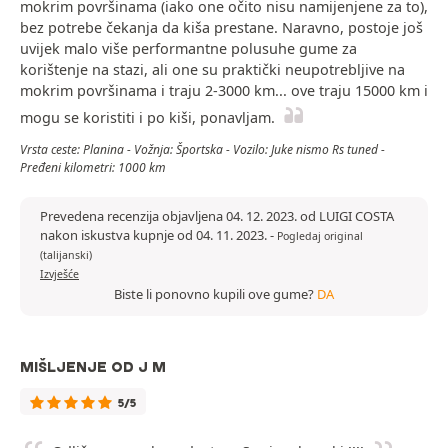
mokrim površinama (iako one očito nisu namijenjene za to),
bez potrebe čekanja da kiša prestane. Naravno, postoje još
uvijek malo više performantne polusuhe gume za
korištenje na stazi, ali one su praktički neupotrebljive na
mokrim površinama i traju 2-3000 km... ove traju 15000 km i
mogu se koristiti i po kiši, ponavljam.
Vrsta ceste: Planina - Vožnja: Športska - Vozilo: Juke nismo Rs tuned -
Pređeni kilometri: 1000 km
Prevedena recenzija objavljena 04. 12. 2023. od LUIGI COSTA
nakon iskustva kupnje od 04. 11. 2023.
-
Pogledaj original
(talijanski)
Izvješće
Biste li ponovno kupili ove gume?
DA
MIŠLJENJE OD J M
5/5