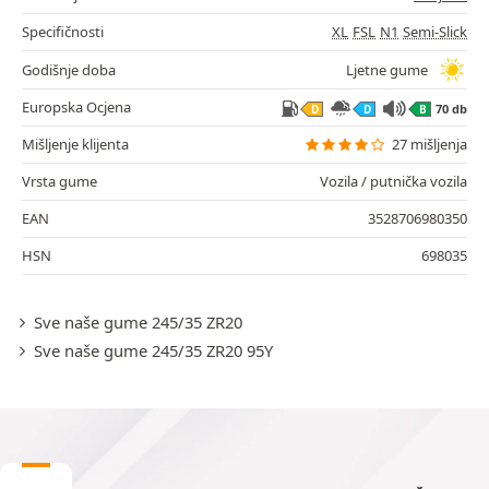
Specifičnosti
XL
FSL
N1
Semi-Slick
Godišnje doba
Ljetne gume
Europska Ocjena
70 db
D
D
B
Mišljenje klijenta
27 mišljenja
Vrsta gume
Vozila / putnička vozila
EAN
3528706980350
HSN
698035
Sve naše gume 245/35 ZR20
Sve naše gume 245/35 ZR20 95Y