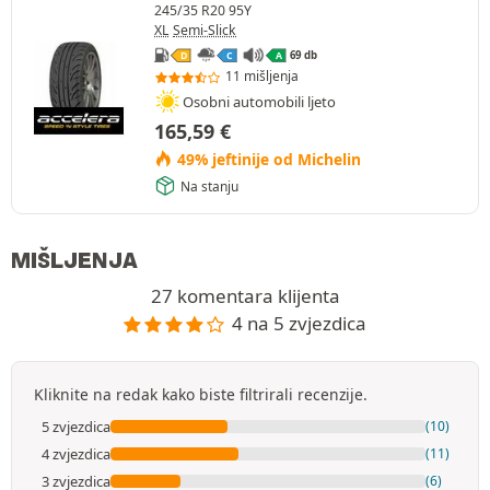
245/35 R20 95Y
XL
Semi-Slick
69 db
D
C
A
11 mišljenja
Osobni automobili ljeto
165,59
€
49% jeftinije od Michelin
Na stanju
MIŠLJENJA
27 komentara klijenta
4 na 5 zvjezdica
Kliknite na redak kako biste filtrirali recenzije.
5 zvjezdica
(10)
4 zvjezdica
(11)
3 zvjezdica
(6)