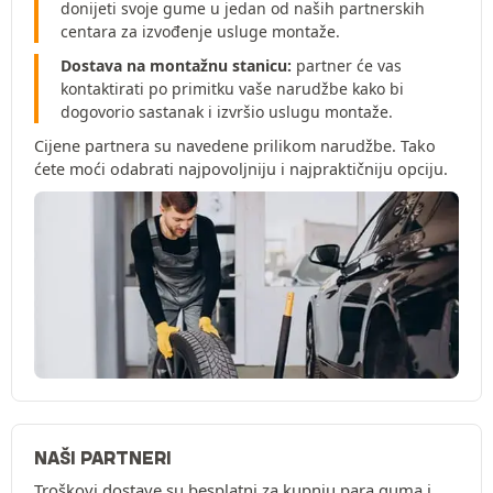
donijeti svoje gume u jedan od naših partnerskih
centara za izvođenje usluge montaže.
Dostava na montažnu stanicu:
partner će vas
kontaktirati po primitku vaše narudžbe kako bi
dogovorio sastanak i izvršio uslugu montaže.
Cijene partnera su navedene prilikom narudžbe. Tako
ćete moći odabrati najpovoljniju i najpraktičniju opciju.
NAŠI PARTNERI
Troškovi dostave su besplatni za kupnju para guma i