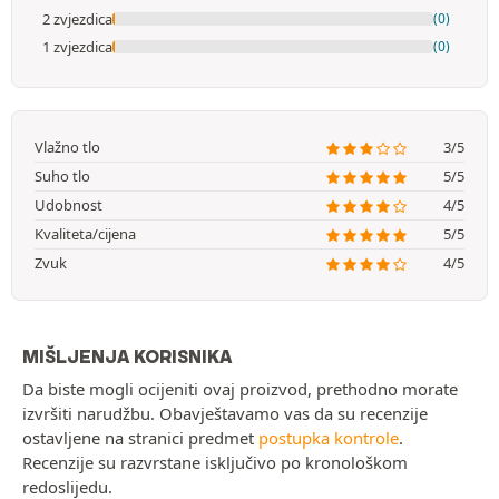
2 zvjezdica
(0)
1 zvjezdica
(0)
Vlažno tlo
3/5
Suho tlo
5/5
Udobnost
4/5
Kvaliteta/cijena
5/5
Zvuk
4/5
MIŠLJENJA KORISNIKA
Da biste mogli ocijeniti ovaj proizvod, prethodno morate
izvršiti narudžbu. Obavještavamo vas da su recenzije
ostavljene na stranici predmet
postupka kontrole
.
Recenzije su razvrstane isključivo po kronološkom
redoslijedu.