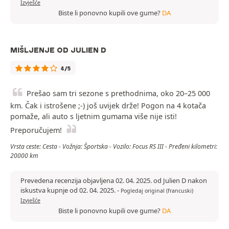
Izvješće
Biste li ponovno kupili ove gume?
DA
MIŠLJENJE OD JULIEN D
4/5
Prešao sam tri sezone s prethodnima, oko 20–25 000
km. Čak i istrošene ;-) još uvijek drže! Pogon na 4 kotača
pomaže, ali auto s ljetnim gumama više nije isti!
Preporučujem!
Vrsta ceste: Cesta - Vožnja: Športska - Vozilo: Focus RS III - Pređeni kilometri:
20000 km
Prevedena recenzija objavljena 02. 04. 2025. od Julien D nakon
iskustva kupnje od 02. 04. 2025.
-
Pogledaj original (francuski)
Izvješće
Biste li ponovno kupili ove gume?
DA