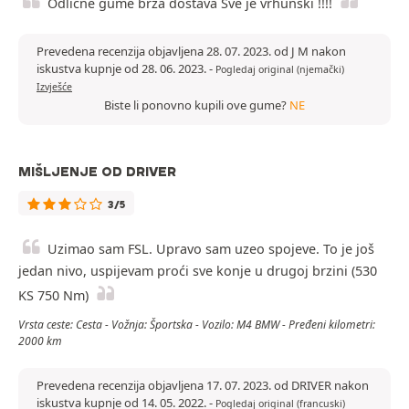
Odlične gume brza dostava Sve je vrhunski !!!!
Prevedena recenzija objavljena 28. 07. 2023. od J M nakon
iskustva kupnje od 28. 06. 2023.
-
Pogledaj original (njemački)
Izvješće
Biste li ponovno kupili ove gume?
NE
MIŠLJENJE OD DRIVER
3/5
Uzimao sam FSL. Upravo sam uzeo spojeve. To je još
jedan nivo, uspijevam proći sve konje u drugoj brzini (530
KS 750 Nm)
Vrsta ceste: Cesta - Vožnja: Športska - Vozilo: M4 BMW - Pređeni kilometri:
2000 km
Prevedena recenzija objavljena 17. 07. 2023. od DRIVER nakon
iskustva kupnje od 14. 05. 2022.
-
Pogledaj original (francuski)