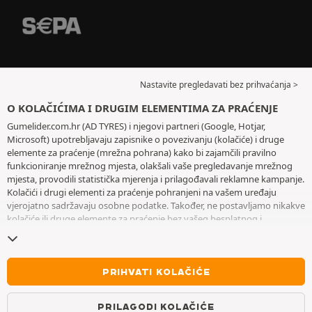
Nastavite pregledavati bez prihvaćanja >
O KOLAČIĆIMA I DRUGIM ELEMENTIMA ZA PRAĆENJE
Gumelider.com.hr (AD TYRES) i njegovi partneri (Google, Hotjar,
Microsoft) upotrebljavaju zapisnike o povezivanju (kolačiće) i druge
elemente za praćenje (mrežna pohrana) kako bi zajamčili pravilno
funkcioniranje mrežnog mjesta, olakšali vaše pregledavanje mrežnog
mjesta, provodili statistička mjerenja i prilagođavali reklamne kampanje.
Kolačići i drugi elementi za praćenje pohranjeni na vašem uređaju
vjerojatno sadržavaju osobne podatke. Također, ne postavljamo nikakve
kolačiće ili druge elemente za praćenje bez vašeg besplatnog i
informiranog pristanka, osim onih koji su bitni za rad mrežnog mjesta.
Zadržavamo vaš odabir tijekom šest mjeseci. Svoj pristanak možete
povući u bilo kojem trenutku posjetom stranice posvećene
kolačićima i
drugim elementima za praćenje
. Možete odabrati pregledavanje bez
PRIHVATI KOLAČIĆE
prihvaćanja pohranjivanja kolačića ili drugih elemenata za praćenje.
Odbijanjem se ne onemogućava pristupanje uslugama AD TYRES. Za
PRILAGODI KOLAČIĆE
više informacija pogledajte
stranicu posvećenu kolačićima i drugim