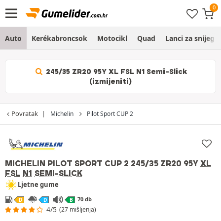
Auto
Kerékabroncsok
Motocikl
Quad
Lanci za snijeg
245/35 ZR20 95Y XL FSL N1 Semi-Slick
(izmijeniti)
Povratak
Michelin
Pilot Sport CUP 2
MICHELIN PILOT SPORT CUP 2
245/35 ZR20 95Y
XL
FSL
N1
SEMI-SLICK
Ljetne gume
70 db
D
D
B
4/5
(27 mišljenja)