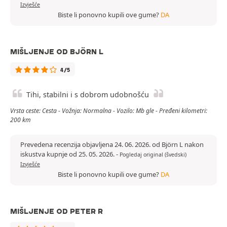
Izvješće
Biste li ponovno kupili ove gume?
DA
MIŠLJENJE OD BJÖRN L
4/5
Tihi, stabilni i s dobrom udobnošću
Vrsta ceste: Cesta - Vožnja: Normalna - Vozilo: Mb gle - Pređeni kilometri:
200 km
Prevedena recenzija objavljena 24. 06. 2026. od Björn L nakon
iskustva kupnje od 25. 05. 2026.
-
Pogledaj original (švedski)
Izvješće
Biste li ponovno kupili ove gume?
DA
MIŠLJENJE OD PETER R