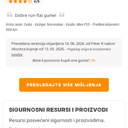
4/5
Dobre run-flat gume!
Vrsta ceste: Cesta - Vožnja: Normalna - Vozilo: Mini F55 - Pređeni kilometri:
304 km
Prevedena recenzija objavljena 14. 06. 2026. od Peter R nakon
iskustva kupnje od 13. 05. 2026.
-
Pogledaj original (nizozemski)
Izvješće
Biste li ponovno kupili ove gume?
DA
PREGLEDAJTE VIŠE MIŠLJENJA
SIGURNOSNI RESURSI I PROIZVODI
Resursi posvećeni sigurnosti i proizvodima.