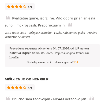
4/5
Kvalitetne gume, izdržljive. Vrlo dobro prianjanje na
suhoj i mokroj cesti. Preporučujem ih.
Vrsta ceste: Cesta - Vožnja: Normalna - Vozilo: Alfa Romeo giulia - Pređeni
kilometri: 72000 km
Prevedena recenzija objavljena 04. 07. 2026. od JLR nakon
iskustva kupnje od 04. 06. 2026.
-
Pogledaj original (francuski)
Izvješće
Biste li ponovno kupili ove gume?
DA
MIŠLJENJE OD HENRIK P
4/5
Prilično sam zadovoljan / NISAM nezadovoljan.