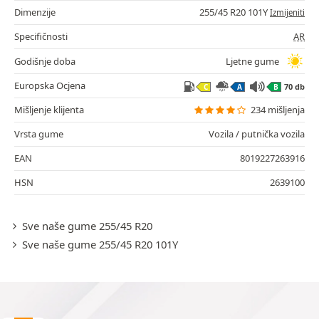
Dimenzije
255/45 R20 101Y
Izmijeniti
Specifičnosti
AR
Godišnje doba
Ljetne gume
Europska Ocjena
70 db
C
A
B
Mišljenje klijenta
234 mišljenja
Vrsta gume
Vozila / putnička vozila
EAN
8019227263916
HSN
2639100
Sve naše gume 255/45 R20
Sve naše gume 255/45 R20 101Y