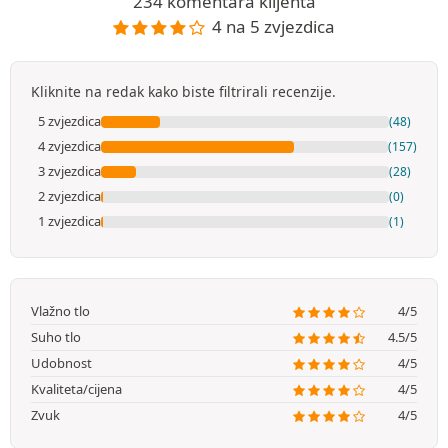
234 komentara klijenta
4 na 5 zvjezdica
Kliknite na redak kako biste filtrirali recenzije.
5 zvjezdica
(48)
4 zvjezdica
(157)
3 zvjezdica
(28)
2 zvjezdica
(0)
1 zvjezdica
(1)
Vlažno tlo
4/5
Suho tlo
4.5/5
Udobnost
4/5
Kvaliteta/cijena
4/5
Zvuk
4/5