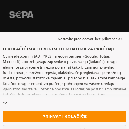
Nastavite pregledavati bez prihvaćanja >
O KOLAČIĆIMA I DRUGIM ELEMENTIMA ZA PRAĆENJE
Gumelider.com.hr (AD TYRES) i njegovi partneri (Google, Hotjar,
Microsoft) upotrebljavaju zapisnike o povezivanju (kolačiće) i druge
elemente za praćenje (mrežna pohrana) kako bi zajamčili pravilno
funkcioniranje mrežnog mjesta, olakšali vaše pregledavanje mrežnog
mjesta, provodili statistička mjerenja i prilagođavali reklamne kampanje.
Kolačići i drugi elementi za praćenje pohranjeni na vašem uređaju
vjerojatno sadržavaju osobne podatke. Također, ne postavljamo nikakve
kolačiće ili druge elemente za praćenje bez vašeg besplatnog i
informiranog pristanka, osim onih koji su bitni za rad mrežnog mjesta.
Zadržavamo vaš odabir tijekom šest mjeseci. Svoj pristanak možete
povući u bilo kojem trenutku posjetom stranice posvećene
kolačićima i
drugim elementima za praćenje
. Možete odabrati pregledavanje bez
PRIHVATI KOLAČIĆE
prihvaćanja pohranjivanja kolačića ili drugih elemenata za praćenje.
Odbijanjem se ne onemogućava pristupanje uslugama AD TYRES. Za