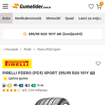
Auto
Kerékabroncsok
Motocikl
Quad
Lanci za snijeg
255/45 R20 101Y AR (izmijeniti)
Povratak
Pirelli
Pzero (PZ4) Sport
PIRELLI PZERO (PZ4) SPORT
255/45 R20 101Y
AR
Ljetne gume
70 db
C
A
B
4/5
(234 mišljenja)