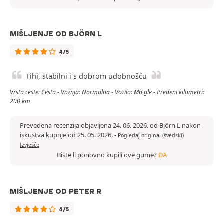
MIŠLJENJE OD BJÖRN L
4/5
Tihi, stabilni i s dobrom udobnošću
Vrsta ceste: Cesta - Vožnja: Normalna - Vozilo: Mb gle - Pređeni kilometri:
200 km
Prevedena recenzija objavljena 24. 06. 2026. od Björn L nakon
iskustva kupnje od 25. 05. 2026.
-
Pogledaj original (švedski)
Izvješće
Biste li ponovno kupili ove gume?
DA
MIŠLJENJE OD PETER R
4/5