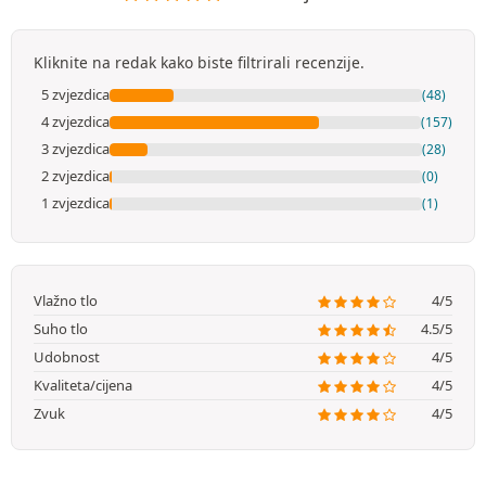
Kliknite na redak kako biste filtrirali recenzije.
5 zvjezdica
(48)
4 zvjezdica
(157)
3 zvjezdica
(28)
2 zvjezdica
(0)
1 zvjezdica
(1)
Vlažno tlo
4/5
Suho tlo
4.5/5
Udobnost
4/5
Kvaliteta/cijena
4/5
Zvuk
4/5