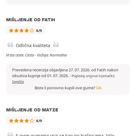
MIŠLJENJE OD FATIH
4/5
Odlična kvaliteta
Vrsta ceste: Cesta - Vožnja: Normalna
Prevedena recenzija objavljena 27. 07. 2026. od Fatih nakon
iskustva kupnje od 01. 07. 2026.
-
Pogledaj original (njemački)
Izvješće
Biste li ponovno kupili ove gume?
DA
MIŠLJENJE OD MATZE
4/5
S ovim gumama vozi se kao po tračnicama. Vrlo