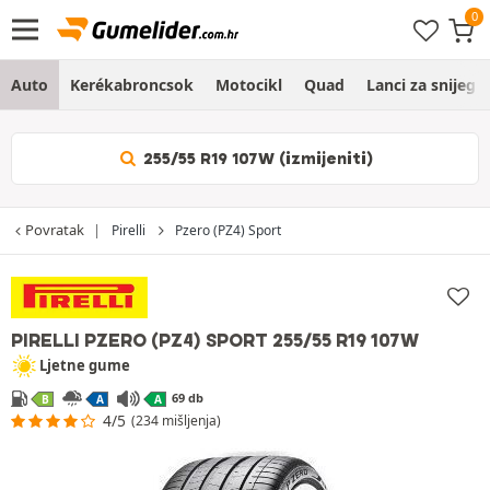
Auto
Kerékabroncsok
Motocikl
Quad
Lanci za snijeg
255/55 R19 107W (izmijeniti)
Povratak
Pirelli
Pzero (PZ4) Sport
PIRELLI PZERO (PZ4) SPORT
255/55 R19 107W
Ljetne gume
69 db
B
A
A
4/5
(234 mišljenja)