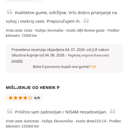
Kvalitetne gume, izdržljive. Vrlo dobro prianjanje na
suhoj i mokroj cesti. Preporučujem ih.
Vrsta ceste: Cesta - Vožnja: Normalna - Vozilo: Alfa Romeo giulia - Pređeni
kilometri: 72000 km
Prevedena recenzija objavljena 04. 07. 2026. od JLR nakon
iskustva kupnje od 04. 06. 2026.
-
Pogledaj original (francuski)
Izvješće
Biste li ponovno kupili ove gume?
DA
MIŠLJENJE OD HENRIK P
4/5
Prilično sam zadovoljan / NISAM nezadovoljan.
Vrsta ceste: Autocesta - Vožnja: Ekonomična - Vozilo: Bmw335i CA - Pređeni
kilometri: 535000 km