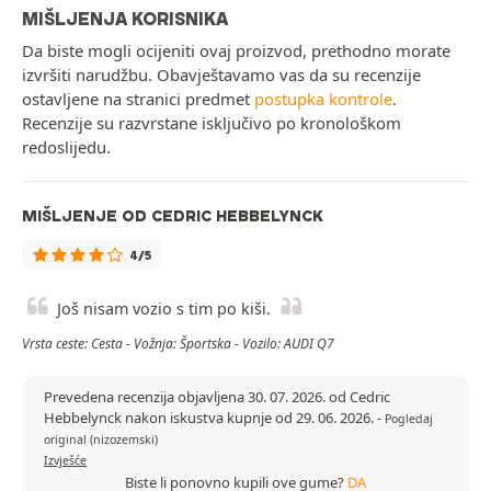
MIŠLJENJA KORISNIKA
Da biste mogli ocijeniti ovaj proizvod, prethodno morate
izvršiti narudžbu. Obavještavamo vas da su recenzije
ostavljene na stranici predmet
postupka kontrole
.
Recenzije su razvrstane isključivo po kronološkom
redoslijedu.
MIŠLJENJE OD CEDRIC HEBBELYNCK
4/5
Još nisam vozio s tim po kiši.
Vrsta ceste: Cesta - Vožnja: Športska - Vozilo: AUDI Q7
Prevedena recenzija objavljena 30. 07. 2026. od Cedric
Hebbelynck nakon iskustva kupnje od 29. 06. 2026.
-
Pogledaj
original (nizozemski)
Izvješće
Biste li ponovno kupili ove gume?
DA