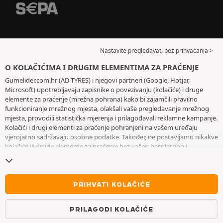
Nastavite pregledavati bez prihvaćanja >
O KOLAČIĆIMA I DRUGIM ELEMENTIMA ZA PRAĆENJE
Gumelider.com.hr (AD TYRES) i njegovi partneri (Google, Hotjar,
Microsoft) upotrebljavaju zapisnike o povezivanju (kolačiće) i druge
elemente za praćenje (mrežna pohrana) kako bi zajamčili pravilno
funkcioniranje mrežnog mjesta, olakšali vaše pregledavanje mrežnog
mjesta, provodili statistička mjerenja i prilagođavali reklamne kampanje.
Kolačići i drugi elementi za praćenje pohranjeni na vašem uređaju
vjerojatno sadržavaju osobne podatke. Također, ne postavljamo nikakve
kolačiće ili druge elemente za praćenje bez vašeg besplatnog i
informiranog pristanka, osim onih koji su bitni za rad mrežnog mjesta.
Zadržavamo vaš odabir tijekom šest mjeseci. Svoj pristanak možete
povući u bilo kojem trenutku posjetom stranice posvećene
kolačićima i
drugim elementima za praćenje
. Možete odabrati pregledavanje bez
PRIHVATI KOLAČIĆE
prihvaćanja pohranjivanja kolačića ili drugih elemenata za praćenje.
Odbijanjem se ne onemogućava pristupanje uslugama AD TYRES. Za
PRILAGODI KOLAČIĆE
više informacija pogledajte
stranicu posvećenu kolačićima i drugim
elementima za praćenje
.