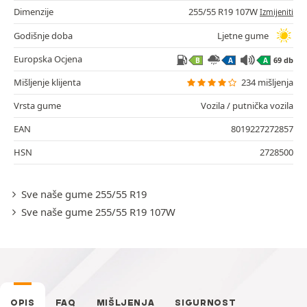
Dimenzije
255/55 R19 107W
Izmijeniti
Godišnje doba
Ljetne gume
Europska Ocjena
69 db
B
A
A
Mišljenje klijenta
234 mišljenja
Vrsta gume
Vozila / putnička vozila
EAN
8019227272857
HSN
2728500
Sve naše gume 255/55 R19
Sve naše gume 255/55 R19 107W
OPIS
FAQ
MIŠLJENJA
SIGURNOST