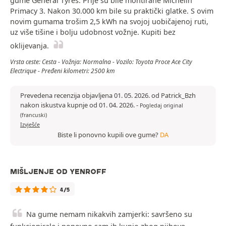
gume General Tyres. Prije su bile montirane Michelin
Primacy 3. Nakon 30.000 km bile su praktički glatke. S ovim
novim gumama trošim 2,5 kWh na svojoj uobičajenoj ruti,
uz više tišine i bolju udobnost vožnje. Kupiti bez
oklijevanja.
Vrsta ceste: Cesta - Vožnja: Normalna - Vozilo: Toyota Proce Ace City
Electrique - Pređeni kilometri: 2500 km
Prevedena recenzija objavljena 01. 05. 2026. od Patrick_Bzh
nakon iskustva kupnje od 01. 04. 2026.
-
Pogledaj original
(francuski)
Izvješće
Biste li ponovno kupili ove gume?
DA
MIŠLJENJE OD YENROFF
4/5
Na gume nemam nikakvih zamjerki: savršeno su