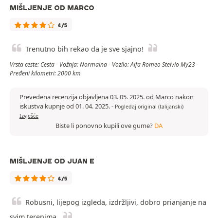
MIŠLJENJE OD MARCO
4/5
Trenutno bih rekao da je sve sjajno!
Vrsta ceste: Cesta - Vožnja: Normalna - Vozilo: Alfa Romeo Stelvio My23 -
Pređeni kilometri: 2000 km
Prevedena recenzija objavljena 03. 05. 2025. od Marco nakon
iskustva kupnje od 01. 04. 2025.
-
Pogledaj original (talijanski)
Izvješće
Biste li ponovno kupili ove gume?
DA
MIŠLJENJE OD JUAN E
4/5
Robusni, lijepog izgleda, izdržljivi, dobro prianjanje na
svim terenima.