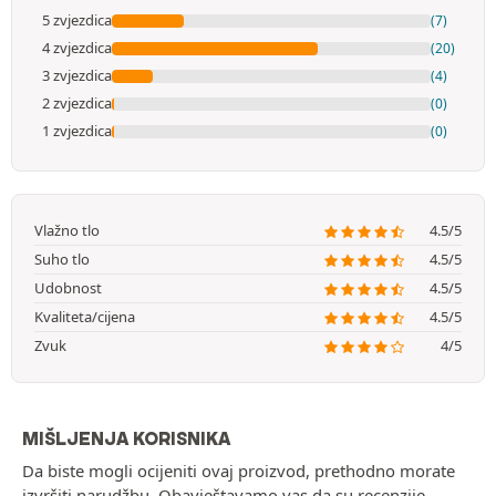
5 zvjezdica
(7)
4 zvjezdica
(20)
3 zvjezdica
(4)
2 zvjezdica
(0)
1 zvjezdica
(0)
Vlažno tlo
4.5/5
Suho tlo
4.5/5
Udobnost
4.5/5
Kvaliteta/cijena
4.5/5
Zvuk
4/5
MIŠLJENJA KORISNIKA
Da biste mogli ocijeniti ovaj proizvod, prethodno morate
izvršiti narudžbu. Obavještavamo vas da su recenzije