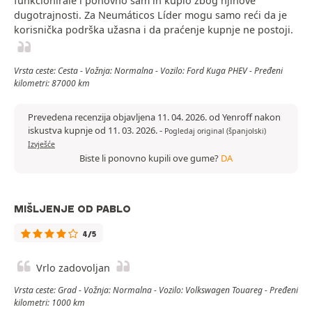
funkcionirale i ponovno sam ih kupio zbog njihove
dugotrajnosti. Za Neumáticos Líder mogu samo reći da je
korisnička podrška užasna i da praćenje kupnje ne postoji.
Vrsta ceste: Cesta - Vožnja: Normalna - Vozilo: Ford Kuga PHEV - Pređeni
kilometri: 87000 km
Prevedena recenzija objavljena 11. 04. 2026. od Yenroff nakon
iskustva kupnje od 11. 03. 2026.
-
Pogledaj original (španjolski)
Izvješće
Biste li ponovno kupili ove gume?
DA
MIŠLJENJE OD PABLO
4/5
Vrlo zadovoljan
Vrsta ceste: Grad - Vožnja: Normalna - Vozilo: Volkswagen Touareg - Pređeni
kilometri: 1000 km