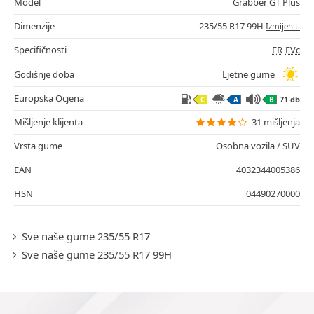
Model
Grabber GT Plus
Dimenzije
235/55 R17 99H
Izmijeniti
Specifičnosti
FR
EVc
Godišnje doba
Ljetne gume
Europska Ocjena
71 db
C
A
B
Mišljenje klijenta
31 mišljenja
Vrsta gume
Osobna vozila / SUV
EAN
4032344005386
HSN
04490270000
Sve naše gume 235/55 R17
Sve naše gume 235/55 R17 99H