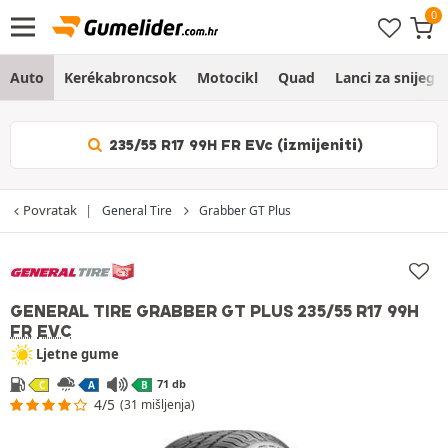
Auto
Kerékabroncsok
Motocikl
Quad
Lanci za snijeg
235/55 R17 99H FR EVc (izmijeniti)
Povratak
General Tire
Grabber GT Plus
GENERAL TIRE GRABBER GT PLUS
235/55 R17 99H
FR
EVC
Ljetne gume
71 db
C
A
B
4/5
(31 mišljenja)