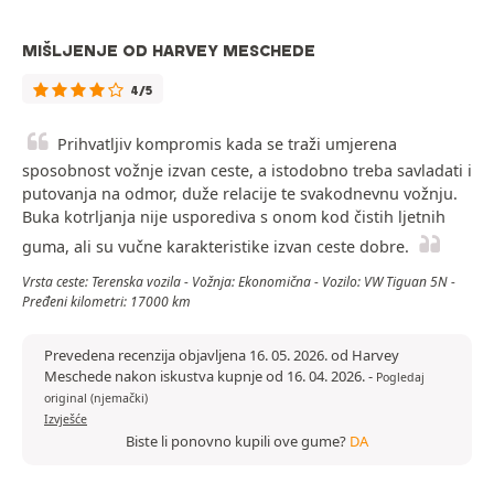
MIŠLJENJE OD HARVEY MESCHEDE
4/5
Prihvatljiv kompromis kada se traži umjerena
sposobnost vožnje izvan ceste, a istodobno treba savladati i
putovanja na odmor, duže relacije te svakodnevnu vožnju.
Buka kotrljanja nije usporediva s onom kod čistih ljetnih
guma, ali su vučne karakteristike izvan ceste dobre.
Vrsta ceste: Terenska vozila - Vožnja: Ekonomična - Vozilo: VW Tiguan 5N -
Pređeni kilometri: 17000 km
Prevedena recenzija objavljena 16. 05. 2026. od Harvey
Meschede nakon iskustva kupnje od 16. 04. 2026.
-
Pogledaj
original (njemački)
Izvješće
Biste li ponovno kupili ove gume?
DA