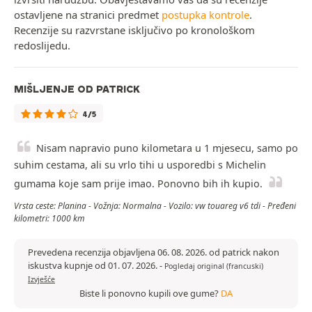
ostavljene na stranici predmet
postupka kontrole
.
Recenzije su razvrstane isključivo po kronološkom
redoslijedu.
MIŠLJENJE OD PATRICK
4/5
Nisam napravio puno kilometara u 1 mjesecu, samo po
suhim cestama, ali su vrlo tihi u usporedbi s Michelin
gumama koje sam prije imao. Ponovno bih ih kupio.
Vrsta ceste: Planina - Vožnja: Normalna - Vozilo: vw touareg v6 tdi - Pređeni
kilometri: 1000 km
Prevedena recenzija objavljena 06. 08. 2026. od patrick nakon
iskustva kupnje od 01. 07. 2026.
-
Pogledaj original (francuski)
Izvješće
Biste li ponovno kupili ove gume?
DA